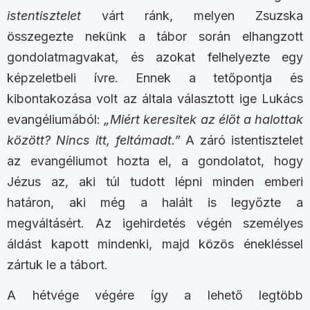
istentisztelet
várt ránk, melyen Zsuzska
összegezte nekünk a tábor során elhangzott
gondolatmagvakat, és azokat felhelyezte egy
képzeletbeli ívre. Ennek a tetőpontja és
kibontakozása volt az általa választott ige Lukács
evangéliumából:
„Miért keresitek az élőt a halottak
között? Nincs itt, feltámadt.”
A záró istentisztelet
az evangéliumot hozta el, a gondolatot, hogy
Jézus az, aki túl tudott lépni minden emberi
határon, aki még a halált is legyőzte a
megváltásért. Az igehirdetés végén személyes
áldást kapott mindenki, majd közös énekléssel
zártuk le a tábort.
A hétvége végére így a lehető legtöbb