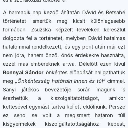
A harmadik nap kezdő áhítatán Dávid és Betsabé
történetét ismertük meg kicsit különlegesebb
formában. Zsuzska képzelt leveleken keresztül
dolgozta fel a történetet, melyben Dávid hatalmas
hatalommal rendelkezett, és egy pont után már ezt
nem jóra, hanem önző, önös érdekekre használta,
ezzel más embereknek ártva. Délelőtt ezen kívül
Bonnyai Sándor
önkéntes előadását hallgathattuk
meg
„Önkéntesség határain innen és túl”
címmel.
Sanyi játékos bevezetője során magunk is
érezhettük a kiszolgáltatottságot, amikor
kettesével egymást tartva kellett eldőlnünk. Persze
ez sehol se volt a megismert határon túli
kisgyermekek kiszolgáltatottságához képest,