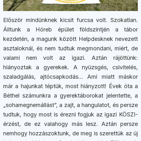
Először mindünknek kicsit furcsa volt. Szokatlan.
Álltunk a Hóreb épület földszintjén a tábor
kezdetén, a magunk között Helpdesknek nevezett
asztaloknál, és nem tudtuk megmondani, miért, de
valami nem volt az igazi. Aztán rájöttünk:
hiányoztak a gyerekek. A nyüzsgés, csivitelés,
szaladgálás, ajtócsapkodás… Ami miatt máskor
már a hajunkat téptük, most hiányzott! Évek óta a
Béthel számunkra a gyerektáborokat jelentette, a
„sohamegnemállást”, a zajt, a hangulatot, és persze
tudtuk, hogy most is érezni fogjuk az igazi KÖSZI-
érzést, de ez valahogy más lesz. Aztán persze
nemhogy hozzászoktunk, de meg is szerettük az új