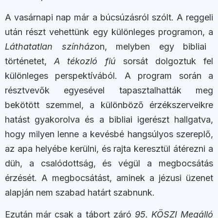
A vasárnapi nap már a búcsúzásról szólt. A reggeli
után részt vehettünk egy különleges programon, a
Láthatatlan színház
on, melyben egy bibliai
történetet,
A tékozló fiú
sorsát dolgoztuk fel
különleges perspektívából. A program során a
résztvevők egyesével tapasztalhatták meg
bekötött szemmel, a különböző érzékszerveikre
hatást gyakorolva és a bibliai igerészt hallgatva,
hogy milyen lenne a kevésbé hangsúlyos szereplő,
az apa helyébe kerülni, és rajta keresztül átérezni a
düh, a csalódottság, és végül a megbocsátás
érzését. A megbocsátást, aminek a jézusi üzenet
alapján nem szabad határt szabnunk.
Ezután már csak a tábort záró
95. KÖSZI Megálló