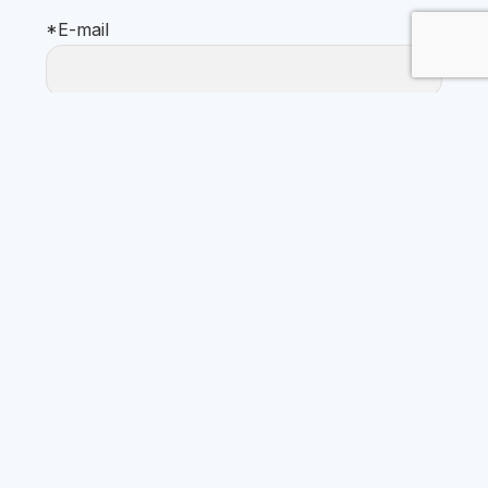
*E-mail
Megismertem és elfogadom a KÖSZI
adatvédelmi és adatkezelkési szabályzatát
Postacím:
1025 Budapest, Kavics utca 10.
Bírósági nyilvántartási szám:
01-02-0014064
Adószám:
18148192-1-41