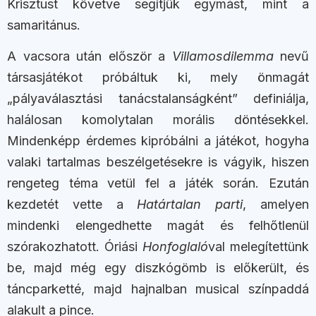
Krisztust követve segítjük egymást, mint a
samaritánus.
A vacsora után először a
Villamosdilemma
nevű
társasjátékot próbáltuk ki, mely önmagát
„pályaválasztási tanácstalanságként” definiálja,
halálosan komolytalan morális döntésekkel.
Mindenképp érdemes kipróbálni a játékot, hogyha
valaki tartalmas beszélgetésekre is vágyik, hiszen
rengeteg téma vetül fel a játék során. Ezután
kezdetét vette a
Határtalan parti
, amelyen
mindenki elengedhette magát és felhőtlenül
szórakozhatott. Óriási
Honfoglaló
val melegítettünk
be, majd még egy diszkógömb is előkerült, és
táncparketté, majd hajnalban musical színpaddá
alakult a pince.