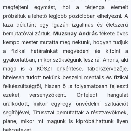
megfejteni egymást, hol a térjenga elemeit
próbáltuk a lehető legjobb pozícióban elhelyezni. A
laza délutánt egy igazán izgalmas és életszerű
bemutatóval zártuk.
Muzsnay András
fekete öves
kempo mester mutatta meg nekünk, hogyan tudjuk
a fizikai határainkat megvédeni és kitolni a
gyakorlatban, mikor szükségünk lesz rá. Andris, aki
maga is a KÖSZI önkéntese, táborszervezője,
hitelesen tudott nekünk beszélni mentális és fizikai
felkészültségről, hiszen ő is folyamatosan fejleszti
ezeket versenyzőként. Önfeledt hangulat
uralkodott, mikor egy-egy önvédelmi szituációt
segítőjével, Titusszal bemutattak a résztvevőknek,
pláne, mikor mi magunk is kipróbálhattunk ilyen
helyzeteket.