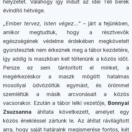
helyzetet. Valahogy így indult az idei Téli berek
évindító hétvége.
„Ember tervez, Isten végez…”
– járt a fejünkben,
amikor megtudtuk, hogy a résztvevők
egészségének védelme érdekében megkövetelt
gyorstesztek nem érkeznek meg a tábor kezdetére,
így addig is maszkban kell töltenünk a közös időt.
Persze ez sem tántorított el minket, a
megérkezéskor a maszk mögött hatalmas
mosollyal üdvözöltük egymást, és örömmel
szemléltük a másik arcvonásait a közös
vacsorakor. Ezután a tábor lelki vezetője,
Bonnyai
Zsuzsanna
áhítata következett, amelyet egy
közös énekléssel zártunk le. Az áhítat rávilágított
arra, hogy saját határaink megismerése fontos, két