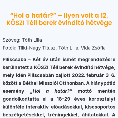
“Hol a határ?” – Ilyen volt a 12.
KÖSZI Téli berek évindító hétvége
Szöveg: Tóth Lilla
Fotók: Tilki-Nagy Titusz, Tóth Lilla, Vida Zsófia
Piliscsaba – Két év után ismét megrendezésre
kerülhetett a KÖSZI Téli berek évindító hétvége,
mely idén Piliscsabán zajlott 2022. február 3–6.
között a Béthel Missziói Otthonban. A hiánypótló
esemény
„Hol a határ?”
mottó mentén
gondolkodtatta el a 18–29 éves korosztályt
különféle interaktív előadásokkal, kiscsoportos
beszélgetésekkel, tréningekkel, áhítatokkal. A