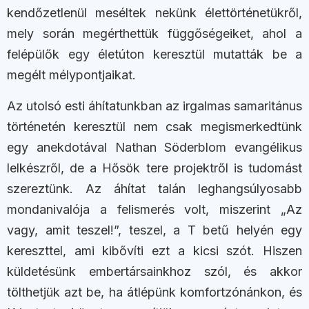
kendőzetlenül meséltek nekünk élettörténetükről,
mely során megérthettük függőségeiket, ahol a
felépülők egy életúton keresztül mutatták be a
megélt mélypontjaikat.
Az utolsó esti áhítatunkban az irgalmas samaritánus
történetén keresztül nem csak megismerkedtünk
egy anekdotával Nathan Söderblom evangélikus
lelkészről, de a Hősök tere projektről is tudomást
szereztünk. Az áhítat talán leghangsúlyosabb
mondanivalója a felismerés volt, miszerint „Az
vagy, amit teszel!”, teszel, a T betű helyén egy
kereszttel, ami kibővíti ezt a kicsi szót. Hiszen
küldetésünk embertársainkhoz szól, és akkor
tölthetjük azt be, ha átlépünk komfortzónánkon, és