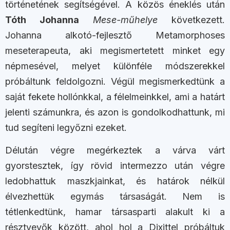
történetének segítségével. A közös éneklés után
Tóth Johanna
Mese-műhelye
következett.
Johanna alkotó-fejlesztő Metamorphoses
meseterapeuta, aki megismertetett minket egy
népmesével, melyet különféle módszerekkel
próbáltunk feldolgozni. Végül megismerkedtünk a
saját fekete hollónkkal, a félelmeinkkel, ami a határt
jelenti számunkra, és azon is gondolkodhattunk, mi
tud segíteni legyőzni ezeket.
Délután végre megérkeztek a várva várt
gyorstesztek, így rövid intermezzo után végre
ledobhattuk maszkjainkat, és határok nélkül
élvezhettük egymás társaságát. Nem is
tétlenkedtünk, hamar társasparti alakult ki a
résztvevők között, ahol hol a Dixittel próbáltuk