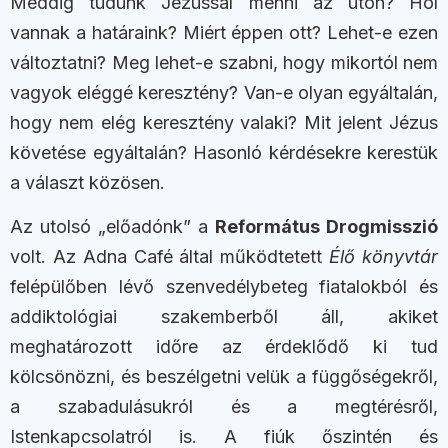
Meddig tudunk Jézussal menni az úton? Hol
vannak a határaink? Miért éppen ott? Lehet-e ezen
változtatni? Meg lehet-e szabni, hogy mikortól nem
vagyok eléggé keresztény? Van-e olyan egyáltalán,
hogy nem elég keresztény valaki? Mit jelent Jézus
követése egyáltalán? Hasonló kérdésekre kerestük
a választ közösen.
Az utolsó „előadónk” a
Református Drogmisszió
volt. Az Adna Café által működtetett
Élő könyvtár
felépülőben lévő szenvedélybeteg fiatalokból és
addiktológiai szakemberből áll, akiket
meghatározott időre az érdeklődő ki tud
kölcsönözni, és beszélgetni velük a függőségekről,
a szabadulásukról és a megtérésről,
Istenkapcsolatról is. A fiúk őszintén és