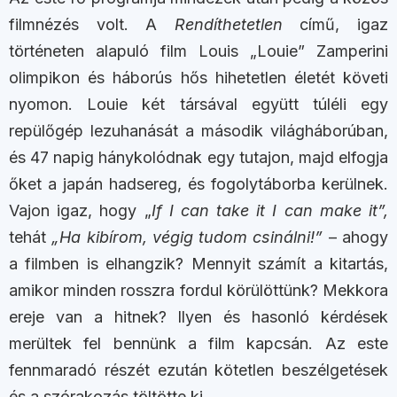
filmnézés volt. A
Rendíthetetlen
című, igaz
történeten alapuló film Louis „Louie” Zamperini
olimpikon és háborús hős hihetetlen életét követi
nyomon. Louie két társával együtt túléli egy
repülőgép lezuhanását a második világháborúban,
és 47 napig hánykolódnak egy tutajon, majd elfogja
őket a japán hadsereg, és fogolytáborba kerülnek.
Vajon igaz, hogy „
If I can take it I can make it”,
tehát
„Ha kibírom, végig tudom csinálni!”
– ahogy
a filmben is elhangzik? Mennyit számít a kitartás,
amikor minden rosszra fordul körülöttünk? Mekkora
ereje van a hitnek? Ilyen és hasonló kérdések
merültek fel bennünk a film kapcsán. Az este
fennmaradó részét ezután kötetlen beszélgetések
és a szórakozás töltötte ki.