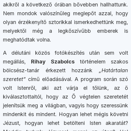
akikről a következő órában bővebben hallhattunk.
Nem mondok valószínűleg meglepőt azzal, hogy
olyan érzékenyítő sztorikkal ismerkedhettünk meg,
melyektől még a legkőszívűbb emberek is
meghatódtak volna.
A délutáni közös fotókészítés után sem volt
megállás,
Rihay Szabolcs
történelem szakos
bölcsész-tanár érkezett hozzánk
„Határtalan
szeretet”
című előadásával. A program során szó
volt Istenről, aki azt várja el tőlünk, az ő
kiválasztottaitól, hogy az Ő végtelen szeretetét
jelenítsük meg a világban, vagyis hogy szeressünk
mindenkit és mindent. Hogyan lehet mégis követni
Jézust, hogyan lehet betölteni Isten akaratát?