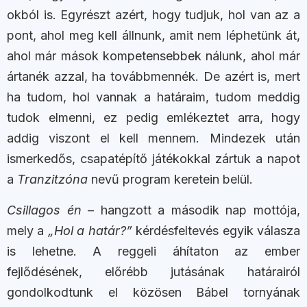
okból is. Egyrészt azért, hogy tudjuk, hol van az a
pont, ahol meg kell állnunk, amit nem léphetünk át,
ahol már mások kompetensebbek nálunk, ahol már
ártanék azzal, ha továbbmennék. De azért is, mert
ha tudom, hol vannak a határaim, tudom meddig
tudok elmenni, ez pedig emlékeztet arra, hogy
addig viszont el kell mennem. Mindezek után
ismerkedős, csapatépítő játékokkal zártuk a napot
a
Tranzitzóna
nevű program keretein belül.
Csillagos én
– hangzott a második nap mottója,
mely a
„Hol a határ?”
kérdésfeltevés egyik válasza
is lehetne. A reggeli áhítaton az ember
fejlődésének, előrébb jutásának határairól
gondolkodtunk el közösen Bábel tornyának