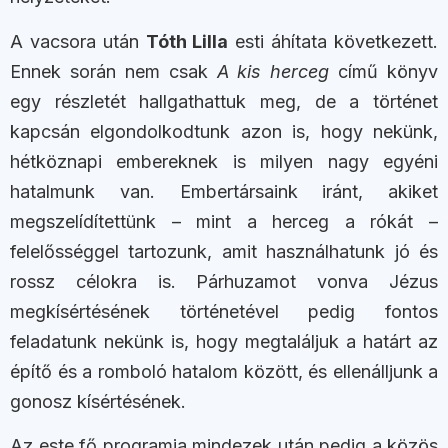
A vacsora után
Tóth Lilla
esti áhítata következett.
Ennek során nem csak
A kis herceg
című könyv
egy részletét hallgathattuk meg, de a történet
kapcsán elgondolkodtunk azon is, hogy nekünk,
hétköznapi embereknek is milyen nagy egyéni
hatalmunk van. Embertársaink iránt, akiket
megszelídítettünk – mint a herceg a rókát –
felelősséggel tartozunk, amit használhatunk jó és
rossz célokra is. Párhuzamot vonva Jézus
megkísértésének történetével pedig fontos
feladatunk nekünk is, hogy megtaláljuk a határt az
építő és a romboló hatalom között, és ellenálljunk a
gonosz kísértésének.
Az este fő programja mindezek után pedig a közös