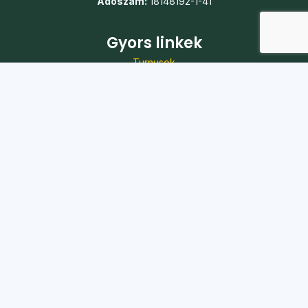
Adószám:
18148192-1-41
Gyors linkek
Turnusok
Táborok
Jelentkezés
Önkéntesség
Karrier
Adó 1%
Kapcsolat
Iroda:
1088 Budapest, Szentkirályi utca 51.
Telefon:
+36 20 361 7056
E-mail:
koszi@koszi.net