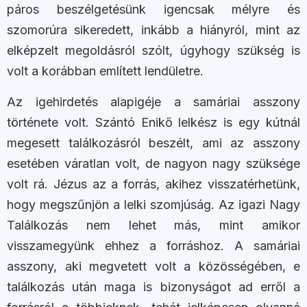
páros beszélgetésünk igencsak mélyre és
szomorúra sikeredett, inkább a hiányról, mint az
elképzelt megoldásról szólt, úgyhogy szükség is
volt a korábban említett lendületre.
Az igehirdetés alapigéje a samáriai asszony
története volt. Szántó Enikő lelkész is egy kútnál
megesett találkozásról beszélt, ami az asszony
esetében váratlan volt, de nagyon nagy szüksége
volt rá. Jézus az a forrás, akihez visszatérhetünk,
hogy megszűnjön a lelki szomjúság. Az igazi Nagy
Találkozás nem lehet más, mint amikor
visszamegyünk ehhez a forráshoz. A samáriai
asszony, aki megvetett volt a közösségében, e
találkozás után maga is bizonyságot ad erről a