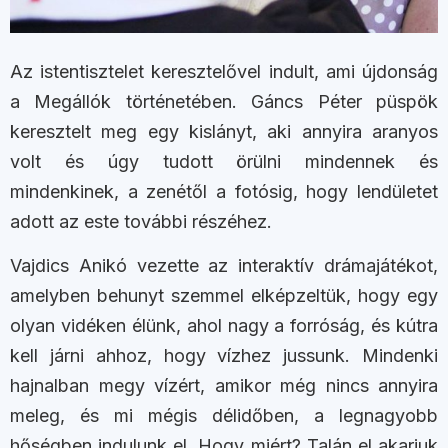
Az istentisztelet keresztelővel indult, ami újdonság
a Megállók történetében. Gáncs Péter püspök
keresztelt meg egy kislányt, aki annyira aranyos
volt és úgy tudott örülni mindennek és
mindenkinek, a zenétől a fotósig, hogy lendületet
adott az este további részéhez.
Vajdics Anikó vezette az interaktív drámajátékot,
amelyben behunyt szemmel elképzeltük, hogy egy
olyan vidéken élünk, ahol nagy a forróság, és kútra
kell járni ahhoz, hogy vízhez jussunk. Mindenki
hajnalban megy vízért, amikor még nincs annyira
meleg, és mi mégis délidőben, a legnagyobb
hőségben indulunk el. Hogy miért? Talán el akarjuk