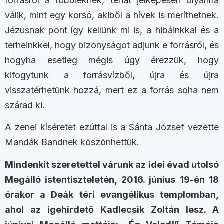
forrásról a többieknek, tehát jelképesen olyanná
válik, mint egy korsó, akiből a hívek is meríthetnek.
Jézusnak pont így kellünk mi is, a hibáinkkal és a
terheinkkel, hogy bizonyságot adjunk e forrásról, és
hogyha esetleg mégis úgy érezzük, hogy
kifogytunk a forrásvízből, újra és újra
visszatérhetünk hozzá, mert ez a forrás soha nem
szárad ki.
A zenei kíséretet ezúttal is a Sánta József vezette
Mandák Bandnek köszönhettük.
Mindenkit szeretettel várunk az idei évad utolsó
Megálló istentiszteletén, 2016. június 19-én 18
órakor a Deák téri evangélikus templomban,
ahol az igehirdető Kadlecsik Zoltán lesz. A