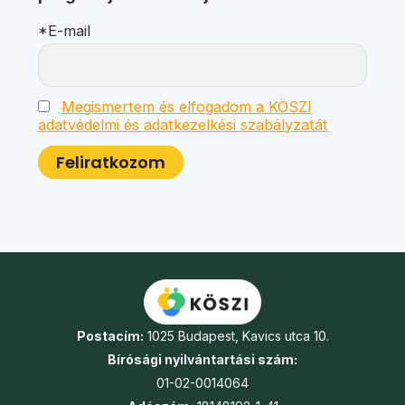
*E-mail
Megismertem és elfogadom a KÖSZI
adatvédelmi és adatkezelkési szabályzatát
Postacím:
1025 Budapest, Kavics utca 10.
Bírósági nyilvántartási szám:
01-02-0014064