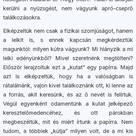
kerülni a nyüzsgést, nem vágyunk apró-cseprő
találkozásokra.
Elképzeltük nem csak a fizikai szomjúságot, hanem
a lelkit is, s ennek kapcsán megkérdeztük
magunktól: milyen kútra vágyunk? Mi hiányzik a mi
lelki edényünkből? Mivel szeretnénk megtölteni?
Először lerajzoltuk ezt a „kutat” egy papírra. Majd
azt is elképzeltük, hogy ha a valóságban is
rátalálnánk, vajon kivel találkoznánk ott, ki lenne az
a forrás, akit keresünk, és az ő nevét is felírtuk.
Végül egyenként odamentünk a kutat jelképező
keresztelőmedencéhez, és ott párokban
megbeszéltük, mit és miért írtunk a papírra. Nem
tudom, a többiek „kútja” milyen volt, de a mi kis