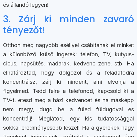
és állandó legyen!
3. Zárj ki minden zavaró
tényezőt!
Otthon még nagyobb eséllyel csábítanak el minket
a különböző külső ingerek: telefon, TV, kutyus-
cicus, napsütés, madarak, kedvenc zene, stb. Ha
elhatároztad, hogy dolgozol és a feladatodra
koncentrálsz, zárj ki mindent, ami elvonja a
figyelmed. Tedd félre a telefonod, kapcsold ki a
TV-t, etesd meg a házi kedvencet és ha másképp
nem megy, dugd be a füled füldugóval és
koncentrálj! Meglátod, egy kis tudatossággal
sokkal eredményesebb leszel! Ha a gyerekek nagy
figyelmet igényelnek, próbáld a napirendet úgy