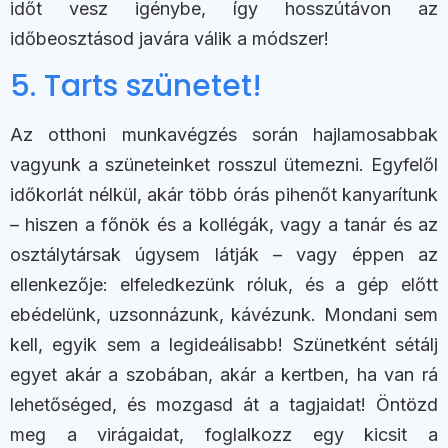
időt vesz igénybe, így hosszútávon az
időbeosztásod javára válik a módszer!
5. Tarts szünetet!
Az otthoni munkavégzés során hajlamosabbak
vagyunk a szüneteinket rosszul ütemezni. Egyfelől
időkorlát nélkül, akár több órás pihenőt kanyarítunk
– hiszen a főnök és a kollégák, vagy a tanár és az
osztálytársak úgysem látják – vagy éppen az
ellenkezője: elfeledkezünk róluk, és a gép előtt
ebédelünk, uzsonnázunk, kávézunk. Mondani sem
kell, egyik sem a legideálisabb! Szünetként sétálj
egyet akár a szobában, akár a kertben, ha van rá
lehetőséged, és mozgasd át a tagjaidat! Öntözd
meg a virágaidat, foglalkozz egy kicsit a