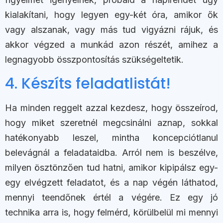
kialakítani, hogy legyen egy-két óra, amikor ők
vagy alszanak, vagy más tud vigyázni rájuk, és
akkor végzed a munkád azon részét, amihez a
legnagyobb összpontosítás szükségeltetik.
4. Készíts feladatlistát!
Ha minden reggelt azzal kezdesz, hogy összeírod,
hogy miket szeretnél megcsinálni aznap, sokkal
hatékonyabb leszel, mintha koncepciótlanul
belevágnál a feladataidba. Arról nem is beszélve,
milyen ösztönzően tud hatni, amikor kipipálsz egy-
egy elvégzett feladatot, és a nap végén láthatod,
mennyi teendőnek értél a végére. Ez egy jó
technika arra is, hogy felmérd, körülbelül mi mennyi