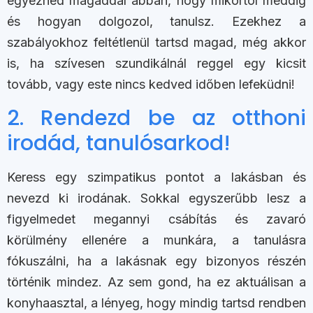
egyezned magaddal abban, hogy mikortól meddig
és hogyan dolgozol, tanulsz. Ezekhez a
szabályokhoz feltétlenül tartsd magad, még akkor
is, ha szívesen szundikálnál reggel egy kicsit
tovább, vagy este nincs kedved időben lefeküdni!
2. Rendezd be az otthoni
irodád, tanulósarkod!
Keress egy szimpatikus pontot a lakásban és
nevezd ki irodának. Sokkal egyszerűbb lesz a
figyelmedet megannyi csábítás és zavaró
körülmény ellenére a munkára, a tanulásra
fókuszálni, ha a lakásnak egy bizonyos részén
történik mindez. Az sem gond, ha ez aktuálisan a
konyhaasztal, a lényeg, hogy mindig tartsd rendben