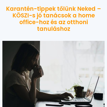
Karantén-tippek tőlünk Neked –
KÖSZI-s jó tanácsok a home
office-hoz és az otthoni
tanuláshoz