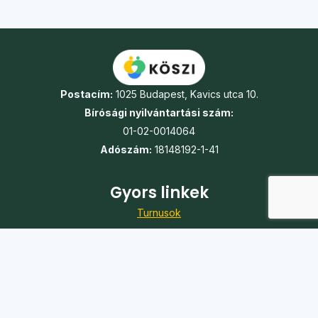
Postacím:
1025 Budapest, Kavics utca 10.
Bírósági nyilvántartási szám:
01-02-0014064
Adószám:
18148192-1-41
Gyors linkek
Turnusok
Táborok
Jelentkezés
Önkéntesség
Karrier