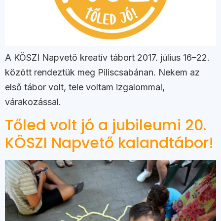
A KÖSZI Napvető kreatív tábort 2017. július 16–22.
között rendeztük meg Piliscsabánan. Nekem az
első tábor volt, tele voltam izgalommal,
várakozással.
Tőled volt jó a jubileumi 20.
KÖSZI Napvető kalandtábor!