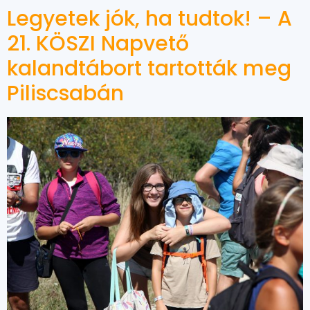
Legyetek jók, ha tudtok! – A
21. KÖSZI Napvető
kalandtábort tartották meg
Piliscsabán