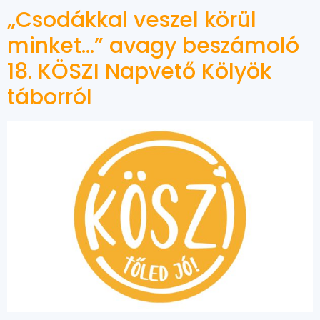
„Csodákkal veszel körül
minket…” avagy beszámoló
18. KÖSZI Napvető Kölyök
táborról