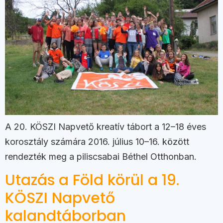
A 20. KÖSZI Napvető kreatív tábort a 12–18 éves
korosztály számára 2016. július 10–16. között
rendezték meg a piliscsabai Béthel Otthonban.
Utazás a Föld körül a 19.
KÖSZI Napvető
kalandtáborban