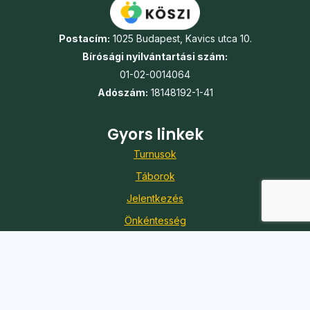
Postacím:
1025 Budapest, Kavics utca 10.
Bírósági nyilvántartási szám:
01-02-0014064
Adószám:
18148192-1-41
Gyors linkek
Turnusok
Táborok
Jelentkezés
Önkéntesség
Karrier
Adó 1%
Kapcsolat