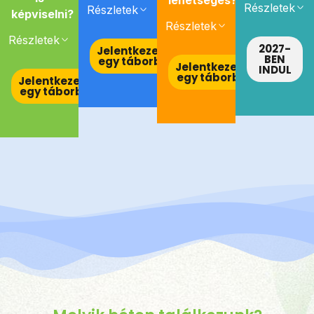
Részletek
Részletek
képviselni?
Részletek
Részletek
2027-
Jelentkezem
BEN
egy táborba
Jelentkezem
INDUL
egy táborba
Jelentkezem
egy táborba