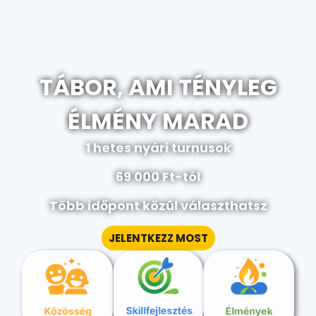
TÁBOR, AMI TÉNYLEG
ÉLMÉNY MARAD
1 hetes nyári turnusok
69 000 Ft-tól
Több időpont közül választhatsz
JELENTKEZZ MOST