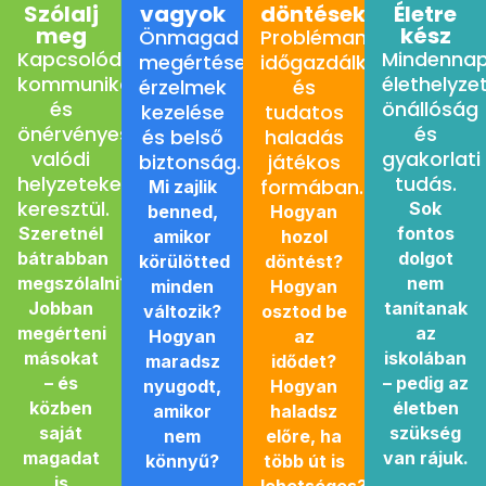
Szólalj
vagyok
döntések
Életre
meg
kész
Önmagad
Problémamegoldás,
Kapcsolódás,
Mindennap
megértése,
időgazdálkodás
kommunikáció
élethelyze
érzelmek
és
és
önállóság
kezelése
tudatos
önérvényesítés
és
és belső
haladás
valódi
gyakorlati
biztonság.
játékos
helyzeteken
tudás.
formában.
Mi zajlik
keresztül.
Sok
benned,
Hogyan
Szeretnél
fontos
amikor
hozol
bátrabban
dolgot
körülötted
döntést?
megszólalni?
nem
minden
Hogyan
Jobban
tanítanak
változik?
osztod be
megérteni
az
Hogyan
az
másokat
iskolában
maradsz
idődet?
– és
– pedig az
nyugodt,
Hogyan
közben
életben
amikor
haladsz
saját
szükség
nem
előre, ha
magadat
van rájuk.
könnyű?
több út is
is
lehetséges?