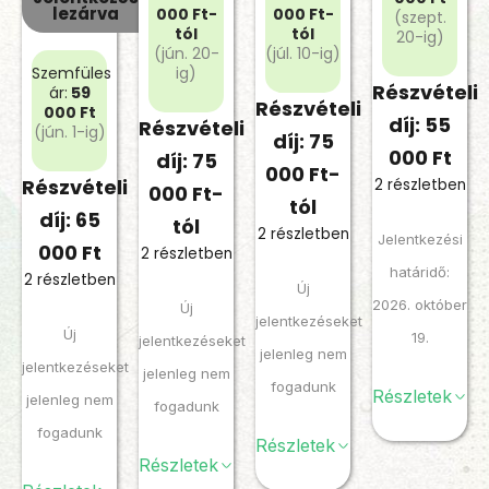
lezárva
000 Ft-
000 Ft-
(szept.
tól
tól
20-ig)
(jún. 20-
(júl. 10-ig)
Szemfüles
ig)
Részvételi
ár:
59
Részvételi
000 Ft
díj: 55
Részvételi
(jún. 1-ig)
díj: 75
000 Ft
díj: 75
000 Ft-
Részvételi
2 részletben
000 Ft-
tól
díj: 65
tól
2 részletben
Jelentkezési
000 Ft
2 részletben
határidő:
2 részletben
Új
2026. október
Új
jelentkezéseket
Új
19.
jelentkezéseket
jelenleg nem
jelentkezéseket
jelenleg nem
fogadunk
Részletek
jelenleg nem
fogadunk
fogadunk
Részletek
Részletek