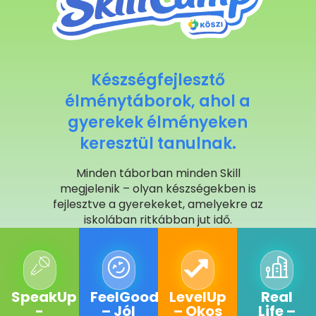
Készségfejlesztő
élménytáborok, ahol a
gyerekek élményeken
keresztül tanulnak.
Minden táborban minden Skill
megjelenik – olyan készségekben is
fejlesztve a gyerekeket, amelyekre az
iskolában ritkábban jut idő.
SpeakUp
FeelGood
LevelUp
Real
-
– Jól
– Okos
Life –