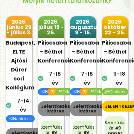
Melyik héten találkozunk?
2026.
2026.
2026.
2026.
június 29
július 19 -
augusztus
október
- július 3.
25.
9 - 15.
22 - 25.
Budapest,
Piliscsaba
Piliscsaba
Piliscsaba
ELTE
– Béthel
– Béthel
– Béthel
Ajtósi
Konferenciaközpont
Konferenciaközpont
Konferenc
Dürer
7-18
7-18
11-18
sori
év
év
év
Kollégium
Napközis
Bejárós
Ottalvós
Napközis
Bejárós
Ottalvós
Ottalvós
7-14
Jelentkezés
Jelentkezés
JELENTKEZE
év
lezárva
lezárva
Napközis
Szemfüles
Szemfüles
Szemfüles
ár:
49
ár:
69
ár:
69
Jelentkezés
000 Ft