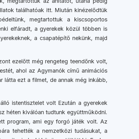
k, megtartottuk az áhítatot, utána pedig
atok találhatóak itt. Miután kinézelődtük
bédeltünk, megtartottuk a kiscsoportos
nki elfáradt, a gyerekek közül többen is
yerekeknek, a csapatépítő nekünk, majd
zont ezelőtt még rengeteg teendőnk volt,
s estét, ahol az Agymanók című animációs
r látta ezt a filmet, de annak még inkább,
ó istentisztelet volt Ezután a gyerekek
sz héten kiválóan tudtunk együttműködni.
t program, ami egy forgó játék volt. Az
óbára tehették a nemzetközi tudásukat, a