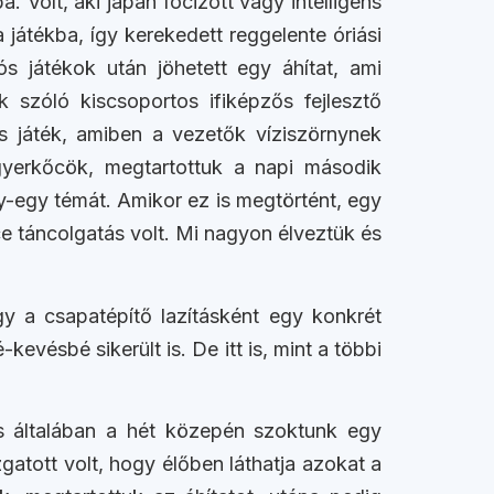
 Volt, aki japán focizott vagy intelligens
 játékba, így kerekedett reggelente óriási
s játékok után jöhetett egy áhítat, ami
k szóló kiscsoportos ifiképzős fejlesztő
s játék, amiben a vezetők víziszörnynek
gyerkőcök, megtartottuk a napi második
gy-egy témát. Amikor ez is megtörtént, egy
ce táncolgatás volt. Mi nagyon élveztük és
y a csapatépítő lazításként egy konkrét
vésbé sikerült is. De itt is, mint a többi
is általában a hét közepén szoktunk egy
gatott volt, hogy élőben láthatja azokat a