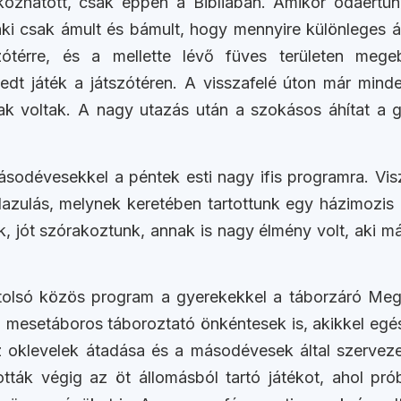
álkozhatott, csak éppen a Bibliában. Amikor odaértün
 csak ámult és bámult, hogy mennyire különleges áll
zótérre, és a mellette lévő füves területen mege
edt játék a játszótéren. A visszafelé úton már minde
k voltak. A nagy utazás után a szokásos áhítat a g
sodévesekkel a péntek esti nagy ifis programra. Vis
 lazulás, melynek keretében tartottunk egy házimozi
, jót szórakoztunk, annak is nagy élmény volt, aki má
olsó közös program a gyerekekkel a táborzáró Megáll
 mesetáboros táboroztató önkéntesek is, akikkel egé
 oklevelek átadása és a másodévesek által szervezet
tták végig az öt állomásból tartó játékot, ahol pr