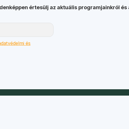
ndenképpen értesülj az aktuális programjainkról és 
datvédelmi és
Gyors linkek
Turnusok
Táborok
Jelentkezés