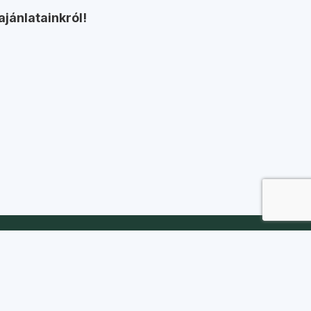
ajánlatainkról!
Kapcsolat
Iroda:
1088 Budapest, Szentkirályi utca 51.
Telefon:
+36 20 361 7056
E-mail:
koszi@koszi.net