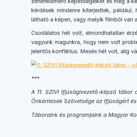
zenefelismerő képességeiket és még a kéz
kérdések mindenre kiterjedtek, például,
látható a képen, vagy melyik filmből van
Csodálatos hét volt, elmondhatatlan érzé
vagyunk magunkra, hogy nem volt problé
jelentős konfliktus. Mesés hét volt, alig 
***
A 11. SZIVI Ifjúságivezető-képző tábor
Önkéntesek Szövetsége az Ifjúságért és
Táboraink és programjaink a Magyar Ko