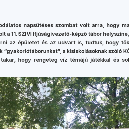
csodálatos napsütéses szombat volt arra, hogy m
t a 11. SZIVI Ifjúságivezető-képző tábor helyszíne
ni az épületet és az udvart is, tudtuk, hogy tök
ák “gyakorlótáborunkat”, a kisiskolásoknak szóló 
 takar, hogy rengeteg víz témájú játékkal és so