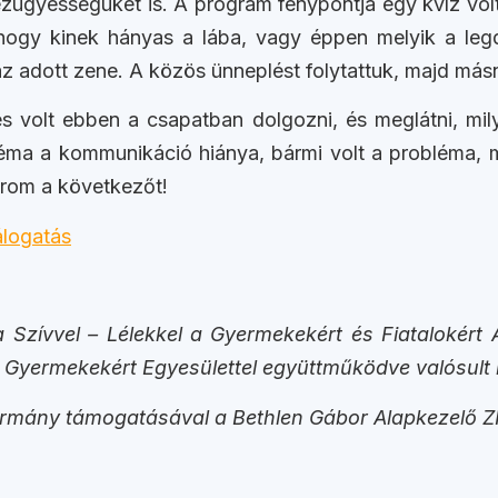
ügyességüket is. A program fénypontja egy kvíz volt,
 hogy kinek hányas a lába, vagy éppen melyik a legd
 az adott zene. A közös ünneplést folytattuk, majd má
s volt ebben a csapatban dolgozni, és meglátni, mily
ma a kommunikáció hiánya, bármi volt a probléma, m
várom a következőt!
 a Szívvel – Lélekkel a Gyermekekért és Fiatalokért
 Gyermekekért Egyesülettel együttműködve valósult
rmány támogatásával a Bethlen Gábor Alapkezelő ZR