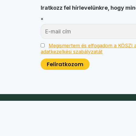
Iratkozz fel hírlevelünkre, hogy mi
*
Megismertem és elfogadom a KÖSZI a
adatkezelkési szabályzatát
Postacím:
1025 Budapest, Kavics utca 10.
Bírósági nyilvántartási szám: