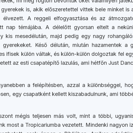
ekek, mi meg rögtön bevontuk őket valamilyen játékba.
yerekek is, akik előszeretettel vittek bele minket is a
élvezett. A reggeli elfogyasztása és az átmozgató
tt nap témájába. A délelőtt gyorsan eltelt a nekün
gy kis mesedélután, majd pedig egy nagy rohangáló
ó gyerekeket. Késő délután, miután hazamentek a 
es ifisek külön váltak, és külön-külön dolgoztak fel e
etett az esti csapatépítő lazulás, ami hétfőn Just Dan
gyanebben a felépítésben, azzal a különbséggel, hog
, egy csapatként kellett kiszabadulnunk, ami többé-ke
iszont mégis teljesen más volt, mint a többi, ugyan
tunk most a Tropicariumba vezetett. Mindenki nagyon iz