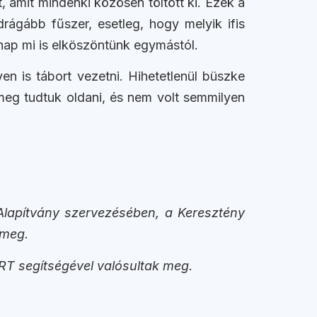
 amit mindenki közösen töltött ki. Ezek a
rágább fűszer, esetleg, hogy melyik ifis
snap mi is elköszöntünk egymástól.
en is tábort vezetni. Hihetetlenül büszke
eg tudtuk oldani, és nem volt semmilyen
 Alapítvány szervezésében, a Keresztény
 meg.
T segítségével valósultak meg.