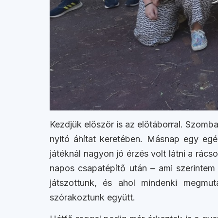
Kezdjük először is az előtáborral. Szomb
nyitó áhítat keretében. Másnap egy egé
játéknál nagyon jó érzés volt látni a rác
napos csapatépítő után – ami szerintem t
játszottunk, és ahol mindenki megmuta
szórakoztunk együtt.