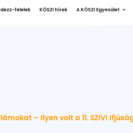
dezz-felelek
KÖSZI hírek
A KÖSZI Egyesület
ámokat – Ilyen volt a 11. SZIVI Ifjús