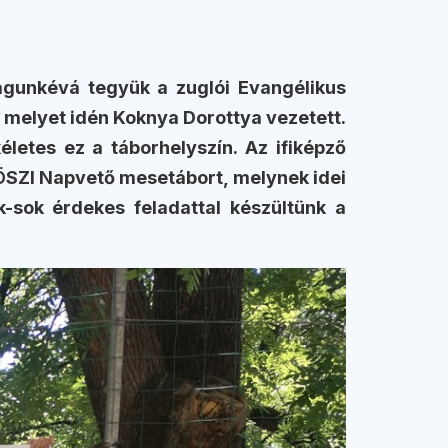
agunkévá tegyük a zuglói Evangélikus
, melyet idén Koknya Dorottya vezetett.
életes ez a táborhelyszín. Az ifiképző
KÖSZI Napvető mesetábort, melynek idei
k-sok érdekes feladattal készültünk a