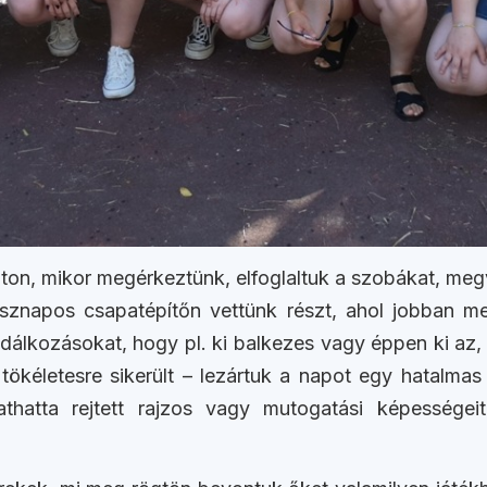
aton, mikor megérkeztünk, elfoglaltuk a szobákat, me
sznapos csapatépítőn vettünk részt, ahol jobban m
sodálkozásokat, hogy pl. ki balkezes vagy éppen ki az
ökéletesre sikerült – lezártuk a napot egy hatalmas tá
thatta rejtett rajzos vagy mutogatási képessége