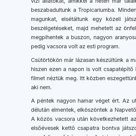
vízi állatokat, amikkel a héten már tal
beszabadultunk a Tropicariumba. Mindenki
magunkat, elsétáltunk egy közeli játs
beszélgetéseket, majd mehetett az önfel
megpihentek a buszon, nagyon aranyosa
pedig vacsora volt az esti program.
Csütörtökön már lázasan készültünk a má
hiszen ezen a napon is volt csapatépítő
filmet néztük meg. Itt közben eszegettünk
aki nem.
A péntek nagyon hamar véget ért. Az ut
délután elmentek, elköszöntek a Napvető
A közös vacsora után következhetett az
elsőévesek kettő csapatra bontva játszo