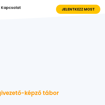
Kapcsolat
JELENTKEZZ MOST
ágivezető-képző tábor