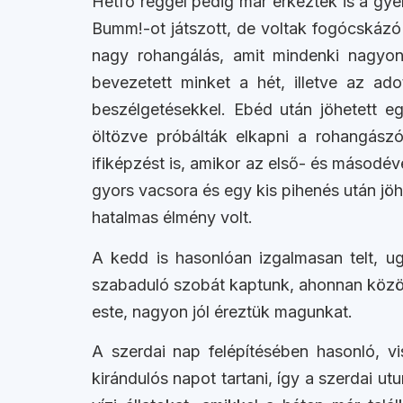
Hétfő reggel pedig már érkeztek is a gyer
Bumm!-ot játszott, de voltak fogócskázó g
nagy rohangálás, amit mindenki nagyon 
bevezetett minket a hét, illetve az ado
beszélgetésekkel. Ebéd után jöhetett e
öltözve próbálták elkapni a rohangász
ifiképzést is, amikor az első- és másodév
gyors vacsora és egy kis pihenés után jöh
hatalmas élmény volt.
A kedd is hasonlóan izgalmasan telt, u
szabaduló szobát kaptunk, ahonnan közösen
este, nagyon jól éreztük magunkat.
A szerdai nap felépítésében hasonló, v
kirándulós napot tartani, így a szerdai u