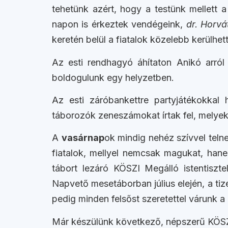
tehetünk azért, hogy a testünk mellett a
napon is érkeztek vendégeink,
dr. Horvá
keretén belül a fiatalok közelebb kerülhe
Az esti rendhagyó áhítaton Anikó arról
boldogulunk egy helyzetben.
Az esti záróbankettre partyjátékokkal
táborozók zeneszámokat írtak fel, melyek 
A
vasárnap
ok mindig nehéz szívvel telne
fiatalok, mellyel nemcsak magukat, hane
tábort lezáró KÖSZI Megálló istentisz
Napvető mesetáborban július elején, a ti
pedig minden felsőst szeretettel várunk 
Már készülünk következő, népszerű KÖSZI