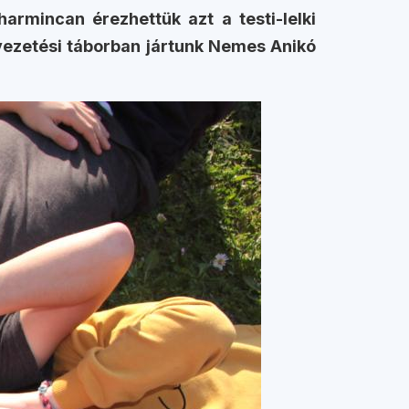
harmincan érezhettük azt a testi-lelki
letvezetési táborban jártunk Nemes Anikó