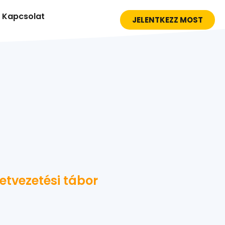
Kapcsolat
JELENTKEZZ MOST
letvezetési tábor