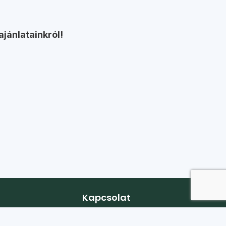
ajánlatainkról!
Kapcsolat
Iroda:
1088 Budapest, Szentkirályi utca 51.