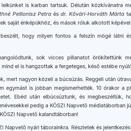
 lelkünket is karban tartsuk. Délután közkívánatra 
thné Pellionisz Petra
és
dr. Kővári-Horváth Márta
ta
ttek saját énképükhöz, és mások róluk alkotott képéve
 beszélt, hogy milyen fontos a felszín mögé látni é
 hangolódtunk, sok vicces pillanatot örökítettünk 
mind el is hangzottak a fergeteges, késő estébe nyúló
k, mert nagyon közeli a búcsúzás. Reggeli után útrava
m egymást is jobban megismerhették. 10 órakor a pili
teletet. Ebéd után elbúcsúztunk, és megbeszéltük, 
zenévesekkel pedig a KÖSZI Napvető médiatáborban jú
a KÖSZI Napvető kalandtáborban!
 Napvető nyári táborainkra. Részletek és jelentkezé