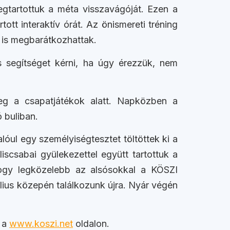
megtartottuk a méta visszavágóját. Ezen a
rtott interaktív órát. Az önismereti tréning
l is megbarátkozhattak.
s segítséget kérni, ha úgy érezzük, nem
meg a csapatjátékok alatt. Napközben a
 buliban.
lóul egy személyiségtesztet töltöttek ki a
scsabai gyülekezettel együtt tartottuk a
hogy legközelebb az alsósokkal a KÖSZI
lius közepén találkozunk újra. Nyár végén
s a
www.koszi.net
oldalon.