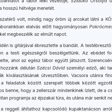
óáhítatot a tábor lelki vezetője,
Szlaukó Orsolya
ta
 a hosszú hétvége menetét.
visszatérő volt, mindig nagy öröm új arcokat látni a
 Táborainkban elalvás előtt hagyományosan
Pokrócme
kel megbeszélik az elmúlt napot.
 idén is gitárjával ébresztette a bandát. A testébreszt
 a testi egészségről beszélgettünk. Az ebédet foci
tte, ahol az egész tábor együtt játszott. Szerencsére
t hozzánk délután
Szécsi Dávid
személyi edző, aki ta
ák kiválasztásának útvesztőiben. Vacsora utánra fi
k, a feladatok között szerepelt többek között egzo
s benne, hogy a zellerszár mindenkinek ízlett, de a 
n programja az éjszakai túra, és utána már senkit nem 
 a reggeli áhítathoz kapcsolódó kupaktanácson arró