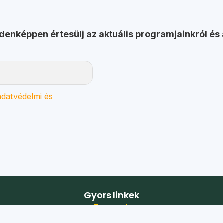
ndenképpen értesülj az aktuális programjainkról és 
datvédelmi és
Gyors linkek
Turnusok