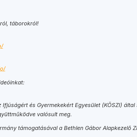
ól, táborokról!
o/
o/
deóinkat:
fjúságért és Gyermekekért Egyesület (KÖSZI) által s
együttműködve valósult meg.
rmány támogatásával a Bethlen Gábor Alapkezelő ZR