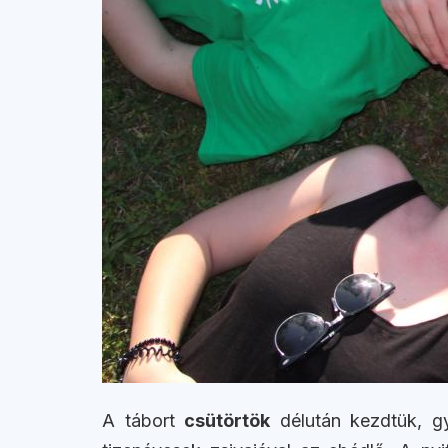
A tábort
csütörtök
délután kezdtük, gy