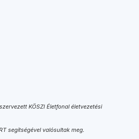
zervezett KÖSZI Életfonal életvezetési
T segítségével valósultak meg.