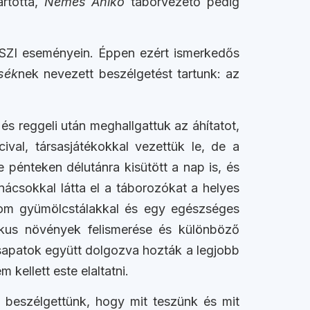
rtotta,
Nemes Anikó
táborvezető pedig
 KÖSZI eseményein. Éppen ezért ismerkedős
sék
nek nevezett beszélgetést tartunk: az
ő és reggeli után meghallgattuk az áhítatot,
val, társasjátékokkal vezettük le, de a
 pénteken délutánra kisütött a nap is, és
nácsokkal látta el a táborozókat a helyes
nom gyümölcstálakkal és egy egészséges
tikus növények felismerése és különböző
csapatok együtt dolgozva hozták a legjobb
kellett este elaltatni.
l beszélgettünk, hogy mit teszünk és mit