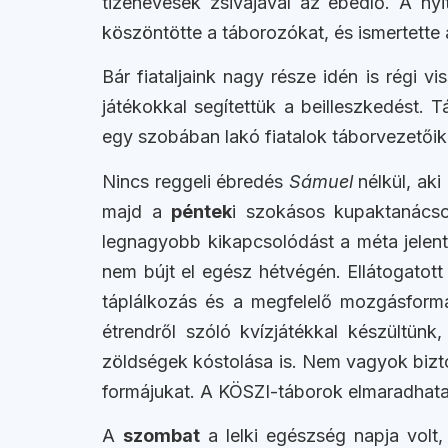
tizenévesek zsivajával az ebédlő. A nyit
köszöntötte a táborozókat, és ismertette
Bár fiataljaink nagy része idén is régi 
játékokkal segítettük a beilleszkedést.
egy szobában lakó fiatalok táborvezetőik
Nincs reggeli ébredés
Sámuel
nélkül, aki
majd a
péntek
i szokásos kupaktanácson
legnagyobb kikapcsolódást a méta jelente
nem bújt el egész hétvégén. Ellátogatot
táplálkozás és a megfelelő mozgásform
étrendről szóló kvízjátékkal készültün
zöldségek kóstolása is. Nem vagyok bizto
formájukat. A KÖSZI-táborok elmaradhatatla
A
szombat
a lelki egészség napja volt,