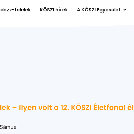
dezz-felelek
KÖSZI hírek
A KÖSZI Egyesület
lek – Ilyen volt a 12. KÖSZI Életfonal é
 Sámuel