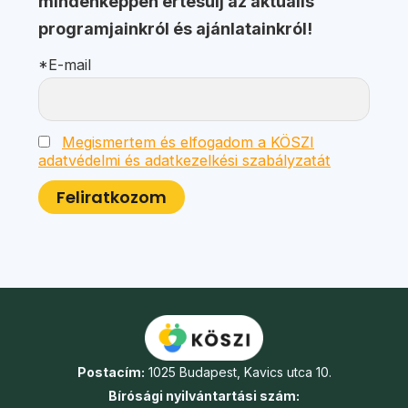
mindenképpen értesülj az aktuális
programjainkról és ajánlatainkról!
*E-mail
Megismertem és elfogadom a KÖSZI
adatvédelmi és adatkezelkési szabályzatát
Postacím:
1025 Budapest, Kavics utca 10.
Bírósági nyilvántartási szám: