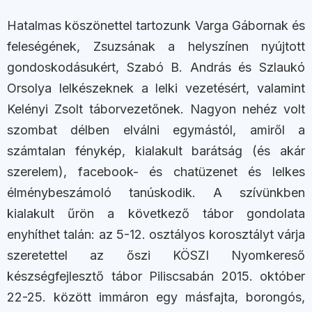
Hatalmas köszönettel tartozunk Varga Gábornak és
feleségének, Zsuzsának a helyszínen nyújtott
gondoskodásukért, Szabó B. András és Szlaukó
Orsolya lelkészeknek a lelki vezetésért, valamint
Kelényi Zsolt táborvezetőnek. Nagyon nehéz volt
szombat délben elválni egymástól, amiről a
számtalan fénykép, kialakult barátság (és akár
szerelem), facebook- és chatüzenet és lelkes
élménybeszámoló tanúskodik. A szívünkben
kialakult űrön a következő tábor gondolata
enyhíthet talán: az 5-12. osztályos korosztályt várja
szeretettel az őszi KÖSZI Nyomkereső
készségfejlesztő tábor Piliscsabán 2015. október
22-25. között immáron egy másfajta, borongós,