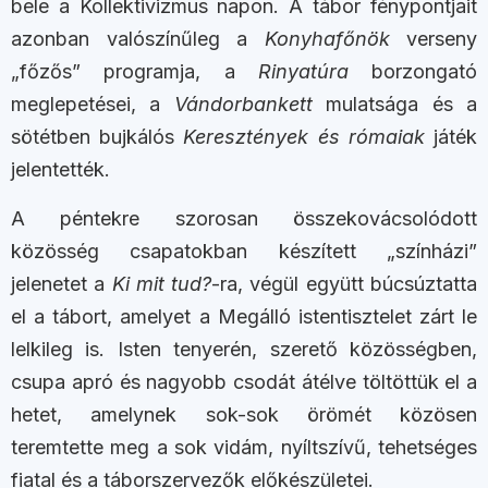
bele a Kollektivizmus napon. A tábor fénypontjait
azonban valószínűleg a
Konyhafőnök
verseny
„főzős” programja, a
Rinyatúra
borzongató
meglepetései, a
Vándorbankett
mulatsága és a
sötétben bujkálós
Keresztények és rómaiak
játék
jelentették.
A péntekre szorosan összekovácsolódott
közösség csapatokban készített „színházi”
jelenetet a
Ki mit tud?
-ra, végül együtt búcsúztatta
el a tábort, amelyet a Megálló istentisztelet zárt le
lelkileg is. Isten tenyerén, szerető közösségben,
csupa apró és nagyobb csodát átélve töltöttük el a
hetet, amelynek sok-sok örömét közösen
teremtette meg a sok vidám, nyíltszívű, tehetséges
fiatal és a táborszervezők előkészületei.