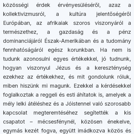
közösségi érdek érvényesüléséről, azaz a
kollektivizmusról, a kultúra jelentőségéről
Európában, az afrikaiak szoros viszonyáról a
természethez, a gazdaság és a pénz
dominanciájáról Észak-Amerikában és a tudomány
fennhatóságáról egész korunkban. Ha nem is
tudunk azonosulni egyes értékekkel, jó tudnunk,
hogyan viszonyul Jézus és a kereszténység
ezekhez az értékekhez, és mit gondolunk róluk,
miben hiszünk mi magunk. Ezekkel a kérdésekkel
foglalkoztak a reggeli és esti áhítatok is, amelyek a
mély lelki átéléshez és a Jóistennel való szorosabb
kapcsolat megteremtéséhez segítették a kis
csapatot – mécsesfénynél, közösen énekelve,
egymás kezét fogva, együtt imádkozva közös és