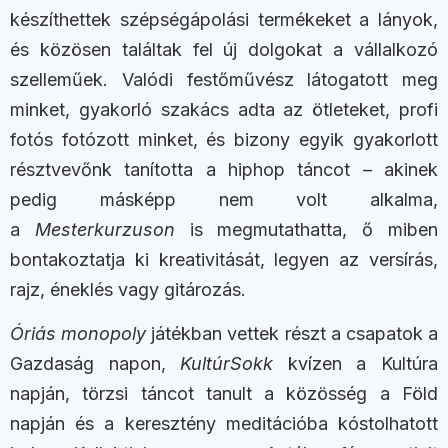
készíthettek szépségápolási termékeket a lányok,
és közösen találtak fel új dolgokat a vállalkozó
szelleműek. Valódi festőművész látogatott meg
minket, gyakorló szakács adta az ötleteket, profi
fotós fotózott minket, és bizony egyik gyakorlott
résztvevőnk tanította a hiphop táncot – akinek
pedig másképp nem volt alkalma,
a
Mesterkurzuson
is megmutathatta, ő miben
bontakoztatja ki kreativitását, legyen az versírás,
rajz, éneklés vagy gitározás.
Óriás monopoly
játékban vettek részt a csapatok a
Gazdaság napon,
KultúrSokk
kvízen a Kultúra
napján, törzsi táncot tanult a közösség a Föld
napján és a keresztény meditációba kóstolhatott