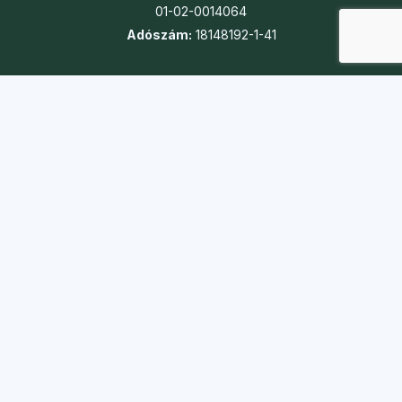
01-02-0014064
Adószám:
18148192-1-41
Gyors linkek
Turnusok
Táborok
Jelentkezés
Önkéntesség
Karrier
Adó 1%
Kapcsolat
Iroda:
1088 Budapest, Szentkirályi utca 51.
Telefon:
+36 20 361 7056
E-mail:
koszi@koszi.net