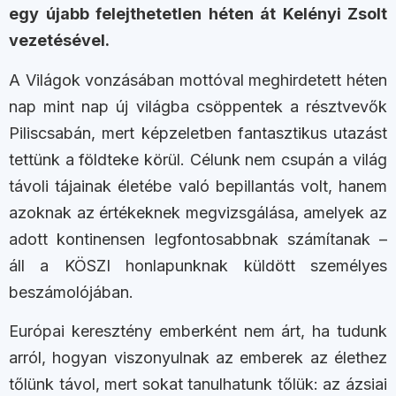
egy újabb felejthetetlen héten át Kelényi Zsolt
vezetésével.
A Világok vonzásában mottóval meghirdetett héten
nap mint nap új világba csöppentek a résztvevők
Piliscsabán, mert képzeletben fantasztikus utazást
tettünk a földteke körül. Célunk nem csupán a világ
távoli tájainak életébe való bepillantás volt, hanem
azoknak az értékeknek megvizsgálása, amelyek az
adott kontinensen legfontosabbnak számítanak –
áll a KÖSZI honlapunknak küldött személyes
beszámolójában.
Európai keresztény emberként nem árt, ha tudunk
arról, hogyan viszonyulnak az emberek az élethez
tőlünk távol, mert sokat tanulhatunk tőlük: az ázsiai