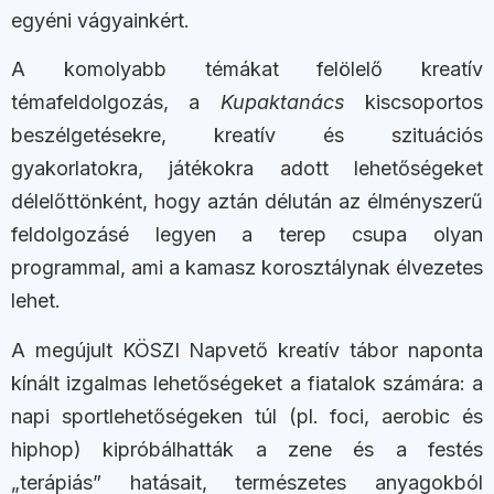
egyéni vágyainkért.
A komolyabb témákat felölelő kreatív
témafeldolgozás, a
Kupaktanács
kiscsoportos
beszélgetésekre, kreatív és szituációs
gyakorlatokra, játékokra adott lehetőségeket
délelőttönként, hogy aztán délután az élményszerű
feldolgozásé legyen a terep csupa olyan
programmal, ami a kamasz korosztálynak élvezetes
lehet.
A megújult KÖSZI Napvető kreatív tábor naponta
kínált izgalmas lehetőségeket a fiatalok számára: a
napi sportlehetőségeken túl (pl. foci, aerobic és
hiphop) kipróbálhatták a zene és a festés
„terápiás” hatásait, természetes anyagokból