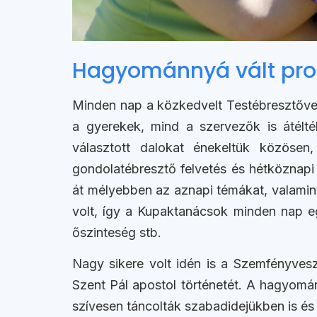
Hagyománnyá vált pr
Minden nap a közkedvelt Testébresztővel,
a gyerekek, mind a szervezők is átélté
választott dalokat énekeltük közösen
gondolatébresztő felvetés és hétköznapi
át mélyebben az aznapi témákat, valamint 
volt, így a Kupaktanácsok minden nap egy
őszinteség stb.
Nagy sikere volt idén is a Szemfényves
Szent Pál apostol történetét. A hagyomá
szívesen táncolták szabadidejükben is és a