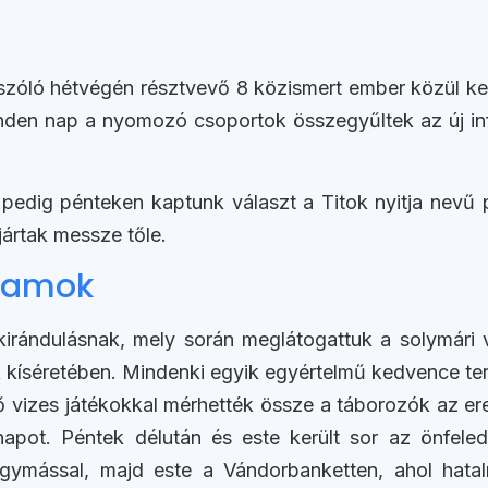
óló hétvégén résztvevő 8 közismert ember közül kell
en nap a nyomozó csoportok összegyűltek az új info
 pedig pénteken kaptunk választ a Titok nyitja nevű 
 jártak messze tőle.
gramok
kirándulásnak, mely során meglátogattuk a solymári 
ték kíséretében. Mindenki egyik egyértelmű kedvence
ő vizes játékokkal mérhették össze a táborozók az er
 napot. Péntek délután és este került sor az önfel
ymással, majd este a Vándorbanketten, ahol hata