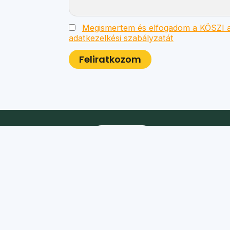
Megismertem és elfogadom a KÖSZI a
adatkezelkési szabályzatát
Postacím:
1025 Budapest, Kavics utca 10.
Bírósági nyilvántartási szám:
01-02-0014064
Adószám:
18148192-1-41