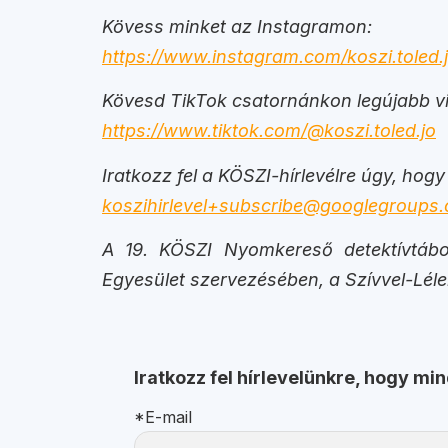
Kövess minket az Instagramon:
https://www.instagram.com/koszi.toled.j
Kövesd TikTok csatornánkon legújabb vi
https://www.tiktok.com/@koszi.toled.jo
Iratkozz fel a KÖSZI-hírlevélre úgy, hogy
koszihirlevel+subscribe@googlegroups
A 19. KÖSZI Nyomkereső detektívtábo
Egyesület szervezésében, a Szívvel-Lél
Iratkozz fel hírlevelünkre, hogy mi
*E-mail