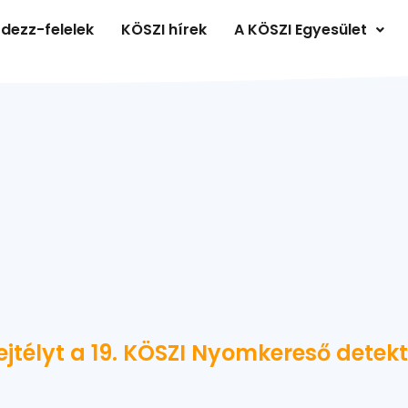
dezz-felelek
KÖSZI hírek
A KÖSZI Egyesület
ejtélyt a 19. KÖSZI Nyomkereső dete