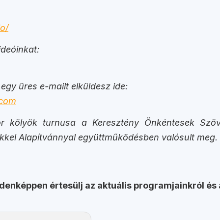
o/
deóinkat:
 egy üres e-mailt elküldesz ide:
.com
r kölyök turnusa a Keresztény Önkéntesek Szöv
ekkel Alapítvánnyal együttműködésben valósult meg.
ndenképpen értesülj az aktuális programjainkról és 