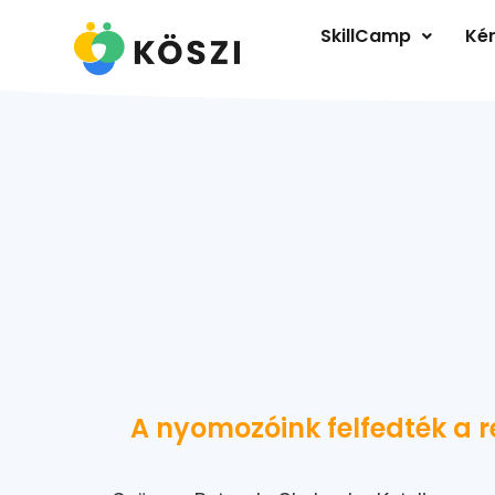
SkillCamp
Kér
A nyomozóink felfedték a r