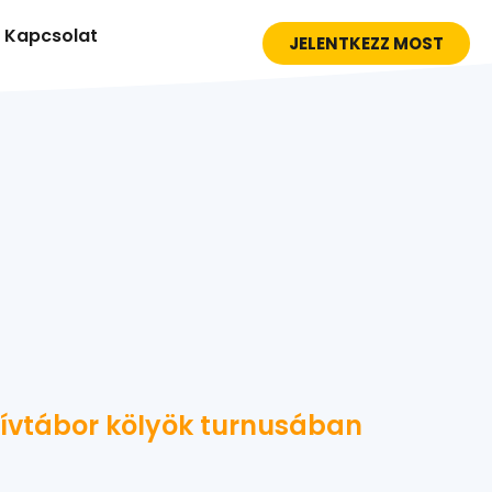
Kapcsolat
JELENTKEZZ MOST
ktívtábor kölyök turnusában