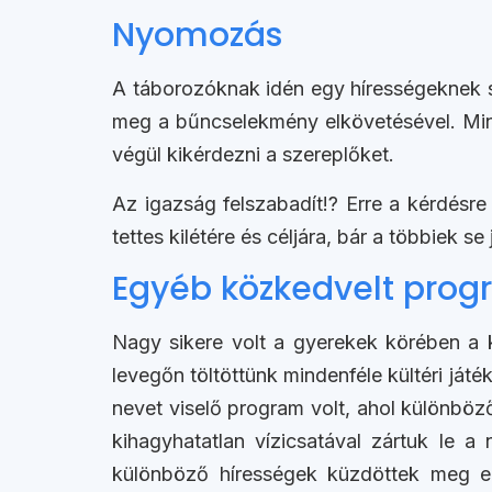
Nyomozás
A táborozóknak idén egy hírességeknek sz
meg a bűncselekmény elkövetésével. Mind
végül kikérdezni a szereplőket.
Az igazság felszabadít!? Erre a kérdésre
tettes kilétére és céljára, bár a többiek se
Egyéb közkedvelt pro
Nagy sikere volt a gyerekek körében a 
levegőn töltöttünk mindenféle kültéri já
nevet viselő program volt, ahol különböz
kihagyhatatlan vízicsatával zártuk le a
különböző hírességek küzdöttek meg eg