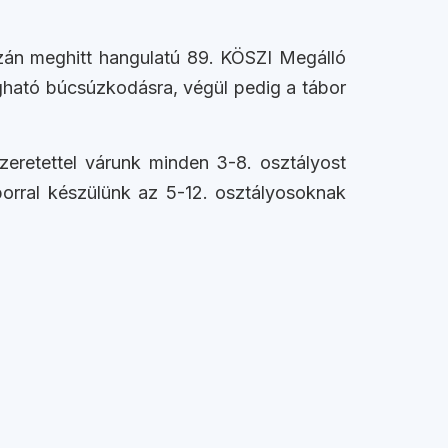
azán meghitt hangulatú 89. KÖSZI Megálló
egható búcsúzkodásra, végül pedig a tábor
Szeretettel várunk minden 3-8. osztályost
borral készülünk az 5-12. osztályosoknak