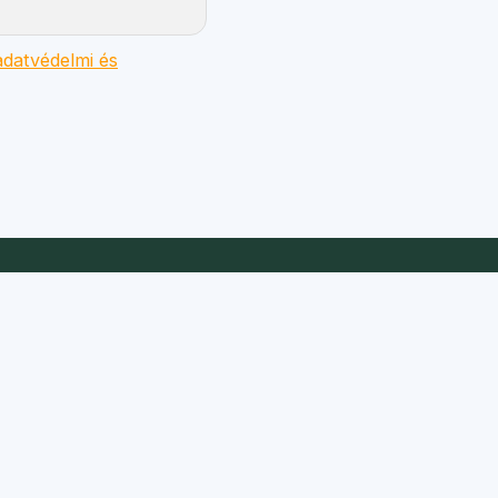
datvédelmi és
Gyors linkek
Turnusok
Táborok
Jelentkezés
Önkéntesség
Karrier