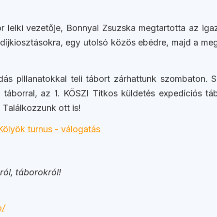
r lelki vezetője, Bonnyai Zsuzska megtartotta az ig
r a díjkiosztásokra, egy utolsó közös ebédre, majd a m
ás pillanatokkal teli tábort zárhattunk szombaton. 
 táborral, az 1. KÖSZI Titkos küldetés expedíciós tá
 Találkozzunk ott is!
ól, táborokról!
o/