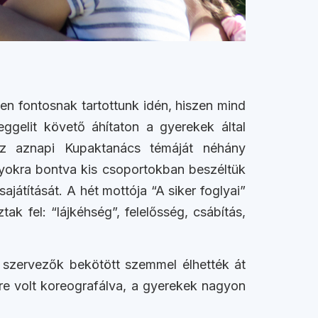
en fontosnak tartottunk idén, hiszen mind
ggelit követő áhítaton a gyerekek által
 az aznapi Kupaktanács témáját néhány
lyokra bontva kis csoportokban beszéltük
játítását. A hét mottója “A siker foglyai”
k fel: “lájkéhség”, felelősség, csábítás,
 szervezők bekötött szemmel élhették át
re volt koreografálva, a gyerekek nagyon