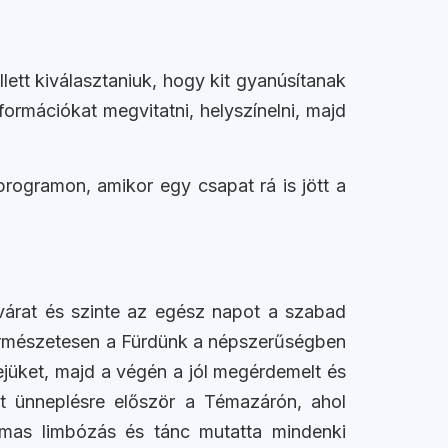
ett kiválasztaniuk, hogy kit gyanúsítanak
rmációkat megvitatni, helyszínelni, majd
programon, amikor egy csapat rá is jött a
várat és szinte az egész napot a szabad
 természetesen a Fürdünk a népszerűségben
ejüket, majd a végén a jól megérdemelt és
edt ünneplésre először a Témazárón, ahol
lmas limbózás és tánc mutatta mindenki