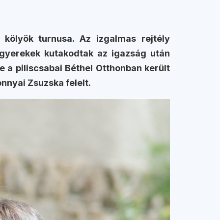
ölyök turnusa. Az izgalmas rejtély
s gyerekek kutakodtak az igazság után
a piliscsabai Béthel Otthonban került
onnyai Zsuzska felelt.