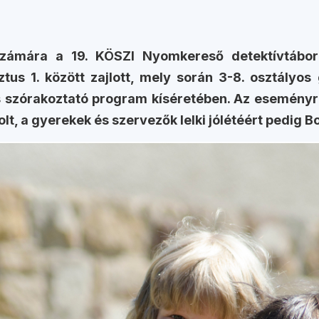
ámára a 19. KÖSZI Nyomkereső detektívtábor k
ztus 1. között zajlott, mely során 3-8. osztályo
zórakoztató program kíséretében. Az eseményre 
volt, a gyerekek és szervezők lelki jólétéért pedig B