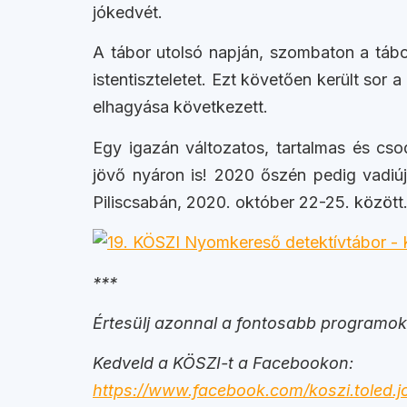
jókedvét.
A tábor utolsó napján, szombaton a tábo
istentiszteletet. Ezt követően került so
elhagyása következett.
Egy igazán változatos, tartalmas és csod
jövő nyáron is! 2020 őszén pedig vadiúj
Piliscsabán, 2020. október 22-25. között.
***
Értesülj azonnal a fontosabb programokr
Kedveld a KÖSZI-t a Facebookon:
https://www.facebook.com/koszi.toled.j