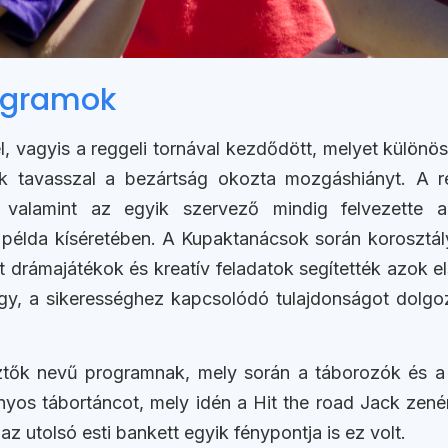
ogramok
 vagyis a reggeli tornával kezdődött, melyet különös
k tavasszal a bezártság okozta mozgáshiányt. A re
, valamint az egyik szervező mindig felvezette
 példa kíséretében. A Kupaktanácsok során korosztá
drámajátékok és kreatív feladatok segítették azok elsa
, a sikerességhez kapcsolódó tulajdonságot dolgozta
ztők nevű programnak, mely során a táborozók és a
nyos tábortáncot, mely idén a Hit the road Jack zené
z utolsó esti bankett egyik fénypontja is ez volt.