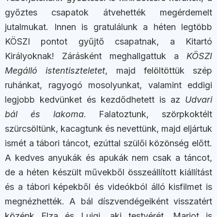
győztes csapatok átvehették megérdemelt
jutalmukat. Innen is gratulálunk a héten legtöbb
KÖSZI pontot gyűjtő csapatnak, a Kitartó
Királyoknak! Zárásként meghallgattuk a
KÖSZI
Megálló istentiszteletet
, majd felöltöttük szép
ruhánkat, ragyogó mosolyunkat, valamint eddigi
legjobb kedvünket és kezdődhetett is az
Udvari
bál és lakoma
. Falatoztunk, szörpkoktélt
szürcsöltünk, kacagtunk és nevettünk, majd eljártuk
ismét a tábori táncot, ezúttal szülői közönség előtt.
A kedves anyukák és apukák nem csak a táncot,
de a héten készült művekből összeállított kiállítást
és a tábori képekből és videókból álló kisfilmet is
megnézhették. A bál díszvendégeiként visszatért
közénk Elza és Luigi, aki testvérét, Mariot is