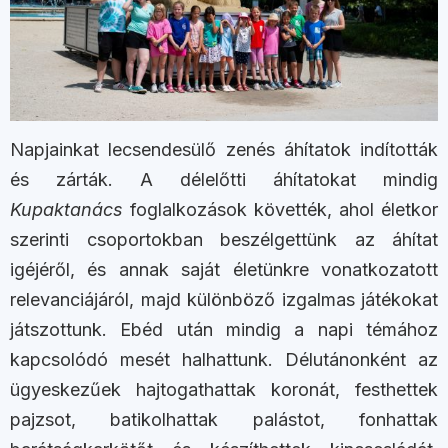
Napjainkat lecsendesülő zenés áhítatok indították
és zárták. A délelőtti áhítatokat mindig
Kupaktanács
foglalkozások követték, ahol életkor
szerinti csoportokban beszélgettünk az áhítat
igéjéről, és annak saját életünkre vonatkozatott
relevanciájáról, majd különböző izgalmas játékokat
játszottunk. Ebéd után mindig a napi témához
kapcsolódó mesét halhattunk. Délutánonként az
ügyeskezűek hajtogathattak koronát, festhettek
pajzsot, batikolhattak palástot, fonhattak