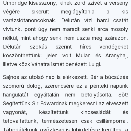
Umbridge kisasszony, kinek zord szívét a verseny
végére sikerült meglágyítania a kis
varázslótanoncoknak. Délután vízi harci csatát
vívtunk, pont úgy nem maradt senki arca mosoly
nélkül, mint ahogy senki nem úszta meg szárazon.
Délután szokás szerint híres vendégeket
köszönthettünk: jelen volt Mulan és Aranyhaj,
illetve közkívánatra ismét benézett Luigi.
Sajnos az utolsó nap is elérkezett. Bár a búcsúzás
szomorú dolog, szerencsére ez a pénteki napunk
hangulatát egyáltalán nem befolyásolta. Sőt!
Segítettünk Sir Edwardnak megkeresni az elveszett
vagyonát, készítettünk kincsesládát és
tetováltattunk, természetesen csak csillámporral.
Táborjátékunk győztesei is kihirdetésre kerültek, a