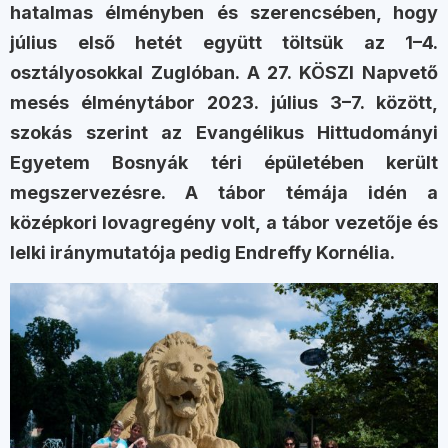
hatalmas élményben és szerencsében, hogy
július első hetét együtt töltsük az 1–4.
osztályosokkal Zuglóban. A 27. KÖSZI Napvető
mesés élménytábor 2023. július 3–7. között,
szokás szerint az Evangélikus Hittudományi
Egyetem Bosnyák téri épületében került
megszervezésre. A tábor témája idén a
középkori lovagregény volt, a tábor vezetője és
lelki iránymutatója pedig Endreffy Kornélia.