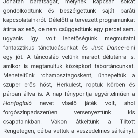
Jonatán barátságát, melynek kapcsán sokat
gondolkodtunk és beszélgettünk saját baráti
kapcsolatainkról. Délelőtt a tervezett programunkat
átírta az eső, de nem csüggedtünk egy percet sem,
ugyanis így volt lehetőségünk megmutatni
fantasztikus tánctudásunkat és
Just Dance
-elni
egy jót. A táncosláb velünk maradt délutánra is,
amikor is megtanultuk középkori tábortáncunkat.
Meneteltünk rohamosztagosként, ünnepeltük a
szuper erős hőst, Herkulest, roptuk körben és
párban állva is. A nap fénypontja egyértelműen a
Honfoglaló
nevet viselő játék volt, ahol
forgószínpadszerűen versenyeztünk kis
csapatainkban. Vakon átkeltünk a Tiltott
Rengetegen, célba vettük a veszedelmes sárkányt,