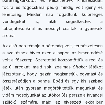
barátságkarkötőt és készíthettek kincsesládát,
focira és fogocskára pedig mindig volt igény és
lehetőség. Minden nap fogadtunk különleges
vendégeket is, akik segédkeztek a
táborjátékunknál és mosolyt csaltak a gyerekek
arcára.
Az első nap témája a bátorság volt, természetesen
a szokáshoz híven ezen a napon az ismerkedésé
volt a főszerep. Szeretettel köszöntöttük a régi és
az új arcokat, majd sok izgalmas
Shaker
játékot
játszottunk, hogy igazán megismerjük egymást és
összerázódjon a banda. Ebéd és egy kis szabad
játék után gyorsan megörökítettük magunkat és
vidám mosolyunkat az utókor (és persze a kíváncsi
szülők) számára, majd az elveszett exkalibur