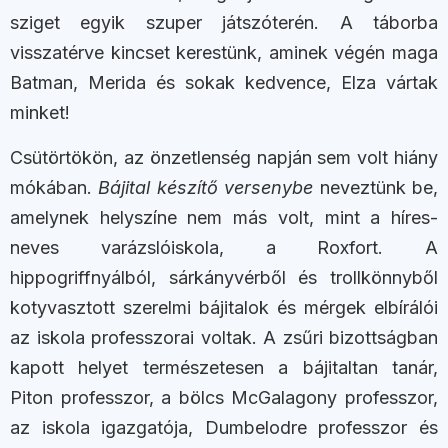
sziget egyik szuper játszóterén. A táborba
visszatérve kincset kerestünk, aminek végén maga
Batman, Merida és sokak kedvence, Elza vártak
minket!
Csütörtökön, az önzetlenség napján sem volt hiány
mókában.
Bájital készítő versenybe
neveztünk be,
amelynek helyszíne nem más volt, mint a híres-
neves varázslóiskola, a Roxfort. A
hippogriffnyálból, sárkányvérből és trollkönnyből
kotyvasztott szerelmi bájitalok és mérgek elbírálói
az iskola professzorai voltak. A zsűri bizottságban
kapott helyet természetesen a bájitaltan tanár,
Piton professzor, a bölcs McGalagony professzor,
az iskola igazgatója, Dumbelodre professzor és