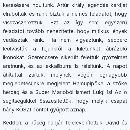
keresésére indultunk. Artúr király legendás kardját
elrabolták és ránk bízták a nemes feladatot, hogy
visszaszerezzük. Ezt az így sem egyszerű
feladatot tovább nehezítette, hogy mitikus lények
vadásztak ránk. Ha nem vigyáztunk, secperc
leolvasták a fejünkről a kilétünket ábrázoló
ikonokat. Szerencsére sikerült felettük győzelmet
aratnunk, és az exkaliburra is ráleltünk. A napot
áhítattal zártuk, melynek végén legnagyobb
meglepetésünkre megjelent Hamupipőke, a szőke
herceg és a Super Marioból ismert Luigi is! Az ő
segítségükkel összesítettük, hogy melyik csapat
hány KÖSZI pontot gyűjtött aznap.
Kedden, a hűség napján felelevenítettük Dávid és