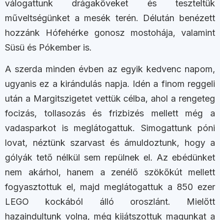
válogattunk drágaköveket és teszteltük
műveltségünket a mesék terén. Délután benézett
hozzánk Hófehérke gonosz mostohája, valamint
Süsü és Pókember is.
A szerda minden évben az egyik kedvenc napom,
ugyanis ez a kirándulás napja. Idén a finom reggeli
után a Margitszigetet vettük célba, ahol a rengeteg
focizás, tollasozás és frizbizés mellett még a
vadasparkot is meglátogattuk. Simogattunk póni
lovat, néztünk szarvast és ámuldoztunk, hogy a
gólyák tető nélkül sem repülnek el. Az ebédünket
nem akárhol, hanem a zenélő szökőkút mellett
fogyasztottuk el, majd meglátogattuk a 850 ezer
LEGO kockából álló oroszlánt. Mielőtt
hazaindultunk volna, még kijátszottuk magunkat a