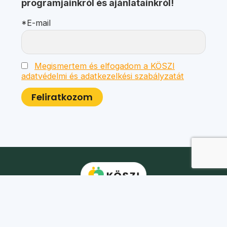
programjainkról és ajánlatainkról!
*E-mail
Megismertem és elfogadom a KÖSZI
adatvédelmi és adatkezelkési szabályzatát
Postacím:
1025 Budapest, Kavics utca 10.
Bírósági nyilvántartási szám:
01-02-0014064