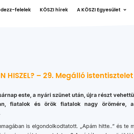
dezz-felelek
KÖSZI hírek
A KÖSZI Egyesület
 HISZEL? – 29. Megálló istentisztele
rnap este, a nyári szünet után, újra részt vehettün
n, fiatalok és örök fiatalok nagy örömére, 
.
önmagában is elgondolkodtatott. „Apám hitte..” és te m