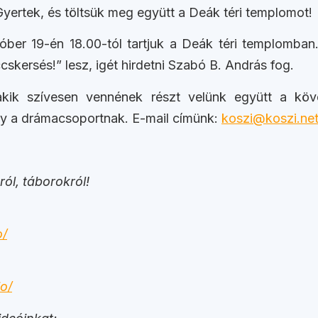
yertek, és töltsük meg együtt a Deák téri templomot!
tóber 19-én 18.00-tól tartjuk a Deák téri templomban
cskersés!” lesz, igét hirdetni Szabó B. András fog.
, akik szívesen vennének részt velünk együtt a kö
agy a drámacsoportnak. E-mail címünk:
koszi@koszi.ne
ól, táborokról!
o/
o/