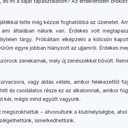
, és mi a saját tapasztalatom? Az értékrendem öröklöt
s játékkal tette még kézzel foghatóbbá az üzenetet. Arr
ami általában nálunk van. Érdekes volt megtapasz
ytelen tárgy. Próbáltam elképzelni a kölcsön kapott
űrűm egyre jobban hiányzott az ujjamról. Érdekes meg
zórock zenekarnak, mely új zenészekkel bővült. Remé
acsora, vagy áldás vétele, amikor felekezettől függ
itt és csodálatos része ez az alkalomnak, amikor függe
st kér, mégis mind együtt vagyunk.
zt megszokhattuk – átvonultunk a klubhelyiségbe, ahol 
szélgethettünk, ismerkedhettünk.