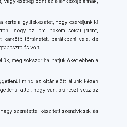
t, vagy esetleg pont az ellenkezője annak,
a kérte a gyülekezetet, hogy cseréljünk ki
tani, hogy az, ami nekem sokat jelent,
 karkötő történetét, barátkozni vele, de
tapasztalás volt.
ljük, még sokszor hallhatjuk őket ebben a
etlenül mind az oltár előtt állunk kézen
tlenül attól, hogy van, aki részt vesz az
nagy szeretettel készített szendvicsek és