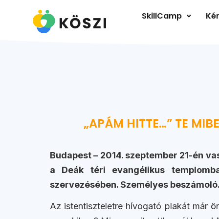
SkillCamp
Kér
„APÁM HITTE…” TE MIBEN
Budapest – 2014. szeptember 21-én vasá
a Deák téri evangélikus templomba
szervezésében. Személyes beszámoló
Az istentiszteletre hívogató plakát már 