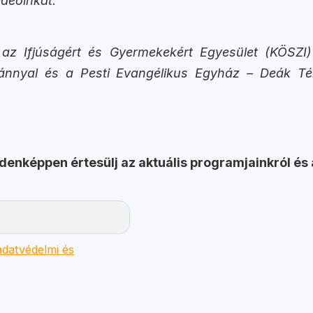
deóinkat:
 Ifjúságért és Gyermekekért Egyesület (KÖSZI) á
pítvánnyal és a Pesti Evangélikus Egyház – Deák
ndenképpen értesülj az aktuális programjainkról és 
datvédelmi és