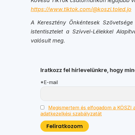
Kövesd TikTok csatornánkon legújabb vi
https://www.tiktok.com/@koszi.toled.jo
A Keresztény Önkéntesek Szövetsége az
istentisztelet a Szívvel-Lélekkel Ala
valósult meg.
Iratkozz fel hírlevelünkre, hogy mi
*E-mail
Megismertem és elfogadom a KÖSZI a
adatkezelkési szabályzatát