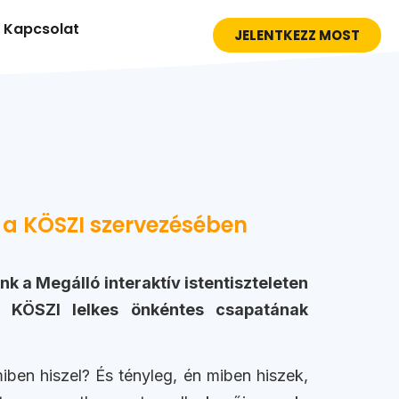
Kapcsolat
JELENTKEZZ MOST
t a KÖSZI szervezésében
k a Megálló interaktív istentiszteleten
a KÖSZI lelkes önkéntes csapatának
iben hiszel? És tényleg, én miben hiszek,