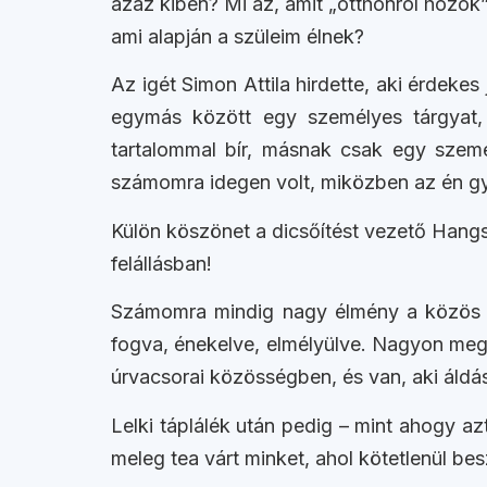
azaz kiben? Mi az, amit „otthonról hozok”
ami alapján a szüleim élnek?
Az igét Simon Attila hirdette, aki érdeke
egymás között egy személyes tárgyat, 
tartalommal bír, másnak csak egy személ
számomra idegen volt, miközben az én gy
Külön köszönet a dicsőítést vezető Hangs
felállásban!
Számomra mindig nagy élmény a közös úrv
fogva, énekelve, elmélyülve. Nagyon megh
úrvacsorai közösségben, és van, aki áldá
Lelki táplálék után pedig – mint ahogy a
meleg tea várt minket, ahol kötetlenül be