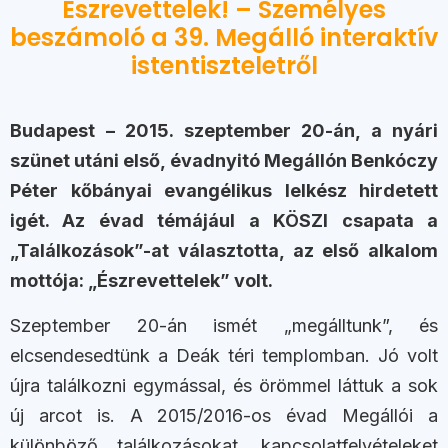
Észrevettelek! – Személyes
beszámoló a 39. Megálló interaktív
istentiszteletről
Budapest – 2015. szeptember 20-án, a nyári
szünet utáni első, évadnyitó Megállón Benkóczy
Péter kőbányai evangélikus lelkész hirdetett
igét. Az évad témájául a KÖSZI csapata a
„Találkozások”-at választotta, az első alkalom
mottója: „Észrevettelek” volt.
Szeptember 20-án ismét „megálltunk”, és
elcsendesedtünk a Deák téri templomban. Jó volt
újra találkozni egymással, és örömmel láttuk a sok
új arcot is. A 2015/2016-os évad Megállói a
különböző találkozásokat, kapcsolatfelvételeket