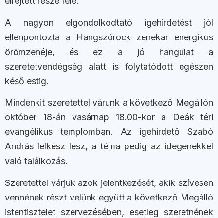
elrejtett része felé.
A nagyon elgondolkodtató igehirdetést jól
ellenpontozta a Hangszórock zenekar energikus
örömzenéje, és ez a jó hangulat a
szeretetvendégség alatt is folytatódott egészen
késő estig.
Mindenkit szeretettel várunk a következő Megállón
október 18-án vasárnap 18.00-kor a Deák téri
evangélikus templomban. Az igehirdető Szabó
András lelkész lesz, a téma pedig az idegenekkel
való találkozás.
Szeretettel várjuk azok jelentkezését, akik szívesen
vennének részt velünk együtt a következő Megálló
istentisztelet szervezésében, esetleg szeretnének