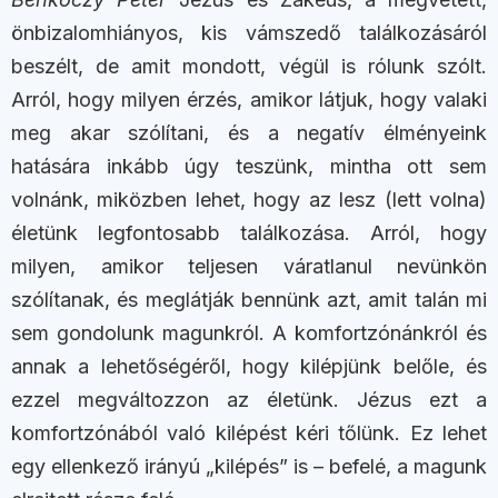
önbizalomhiányos, kis vámszedő találkozásáról
beszélt, de amit mondott, végül is rólunk szólt.
Arról, hogy milyen érzés, amikor látjuk, hogy valaki
meg akar szólítani, és a negatív élményeink
hatására inkább úgy teszünk, mintha ott sem
volnánk, miközben lehet, hogy az lesz (lett volna)
életünk legfontosabb találkozása. Arról, hogy
milyen, amikor teljesen váratlanul nevünkön
szólítanak, és meglátják bennünk azt, amit talán mi
sem gondolunk magunkról. A komfortzónánkról és
annak a lehetőségéről, hogy kilépjünk belőle, és
ezzel megváltozzon az életünk. Jézus ezt a
komfortzónából való kilépést kéri tőlünk. Ez lehet
egy ellenkező irányú „kilépés” is – befelé, a magunk