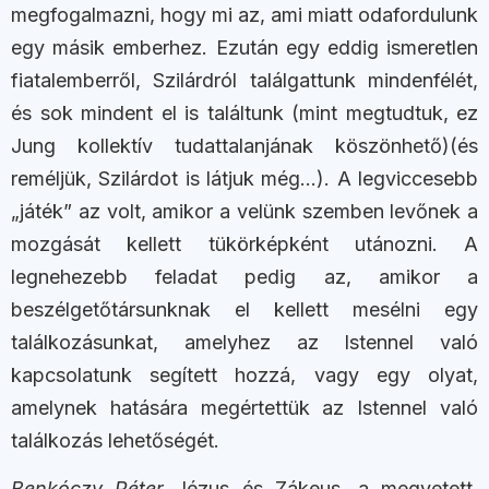
megfogalmazni, hogy mi az, ami miatt odafordulunk
egy másik emberhez. Ezután egy eddig ismeretlen
fiatalemberről, Szilárdról találgattunk mindenfélét,
és sok mindent el is találtunk (mint megtudtuk, ez
Jung kollektív tudattalanjának köszönhető)(és
reméljük, Szilárdot is látjuk még…). A legviccesebb
„játék” az volt, amikor a velünk szemben levőnek a
mozgását kellett tükörképként utánozni. A
legnehezebb feladat pedig az, amikor a
beszélgetőtársunknak el kellett mesélni egy
találkozásunkat, amelyhez az Istennel való
kapcsolatunk segített hozzá, vagy egy olyat,
amelynek hatására megértettük az Istennel való
találkozás lehetőségét.
Benkóczy Péter
Jézus és Zákeus, a megvetett,