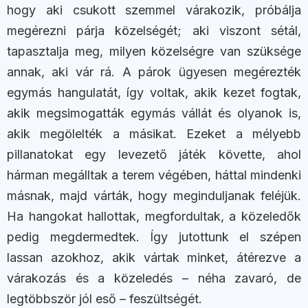
hogy aki csukott szemmel várakozik, próbálja
megérezni párja közelségét; aki viszont sétál,
tapasztalja meg, milyen közelségre van szüksége
annak, aki vár rá. A párok ügyesen megérezték
egymás hangulatát, így voltak, akik kezet fogtak,
akik megsimogatták egymás vállát és olyanok is,
akik megölelték a másikat. Ezeket a mélyebb
pillanatokat egy levezető játék követte, ahol
hárman megálltak a terem végében, háttal mindenki
másnak, majd várták, hogy meginduljanak feléjük.
Ha hangokat hallottak, megfordultak, a közeledők
pedig megdermedtek. Így jutottunk el szépen
lassan azokhoz, akik vártak minket, átérezve a
várakozás és a közeledés – néha zavaró, de
legtöbbször jól eső – feszültségét.