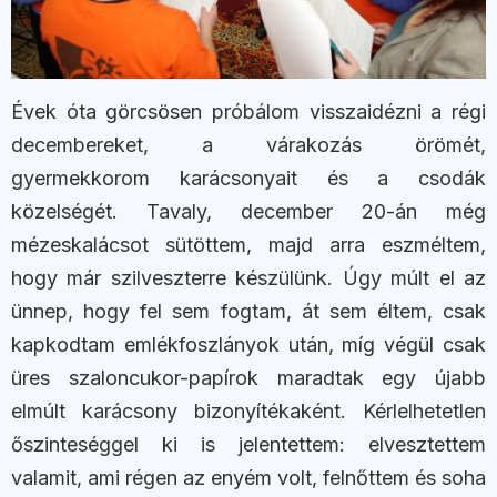
Évek óta görcsösen próbálom visszaidézni a régi
decembereket, a várakozás örömét,
gyermekkorom karácsonyait és a csodák
közelségét. Tavaly, december 20-án még
mézeskalácsot sütöttem, majd arra eszméltem,
hogy már szilveszterre készülünk. Úgy múlt el az
ünnep, hogy fel sem fogtam, át sem éltem, csak
kapkodtam emlékfoszlányok után, míg végül csak
üres szaloncukor-papírok maradtak egy újabb
elmúlt karácsony bizonyítékaként. Kérlelhetetlen
őszinteséggel ki is jelentettem: elvesztettem
valamit, ami régen az enyém volt, felnőttem és soha