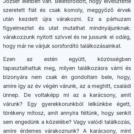
József életben van. Beletörődött, hogy elvesztette
szeretett fiát és csak komoly, meggyőző érvek
után kezdett újra várakozni. Ez a párhuzam
figyelmeztet és utat mutathat mindnyájunknak:
várakozzunk nyitott szívvel és ne jussunk el odáig,
hogy már ne várjuk sorsfordító találkozásainkat.
Ezen az estén együtt, közösségben
tapasztalhattuk meg, milyen találkozásra várni és
bizonyára nem csak én gondoltam bele, hogy,
amire így az év végén várunk, az a meghitt, családi
ünnep. De voltaképp mi az a karácsony, amit
várunk? Egy gyerekkorunkból lelkünkbe égett,
törékeny mítosz, amit annyira féltünk, hogy senkit
sem engedünk a közelébe? Vagy valódi találkozás,
amire érdemes várakoznunk? A karácsony, mint