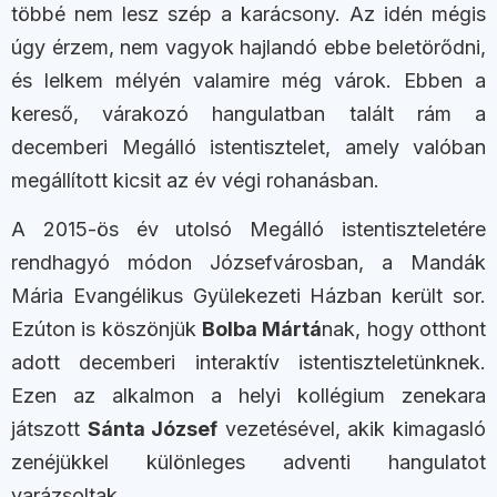
többé nem lesz szép a karácsony. Az idén mégis
úgy érzem, nem vagyok hajlandó ebbe beletörődni,
és lelkem mélyén valamire még várok. Ebben a
kereső, várakozó hangulatban talált rám a
decemberi Megálló istentisztelet, amely valóban
megállított kicsit az év végi rohanásban.
A 2015-ös év utolsó Megálló istentiszteletére
rendhagyó módon Józsefvárosban, a Mandák
Mária Evangélikus Gyülekezeti Házban került sor.
Ezúton is köszönjük
Bolba Mártá
nak, hogy otthont
adott decemberi interaktív istentiszteletünknek.
Ezen az alkalmon a helyi kollégium zenekara
játszott
Sánta József
vezetésével, akik kimagasló
zenéjükkel különleges adventi hangulatot
varázsoltak.