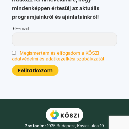
mindenképpen értesülj az aktuális
programjainkról és ajánlatainkról!
*E-mail
Megismertem és elfogadom a KÖSZI
adatvédelmi és adatkezelkési szabályzatát
Postacím:
1025 Budapest, Kavics utca 10.