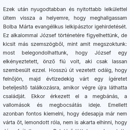
Ezek után nyugodtabban és nyitottabb lelkülettel
ültem vissza a helyemre, hogy meghallgassam
Bolba Márta evangélikus lelkipásztor igehirdetését.
Ez alkalommal József történetére figyelhettünk, de
kicsit más szemszögből, mint amit megszoktunk:
most belegondolhattunk, hogy József egy
elkényeztetett, önző fiú volt, aki csak lassan
szembesült ezzel. Hosszú út vezetett odáig, hogy
felnőjön, majd évtizedekig várt egy ígéretet
beteljesítő találkozásra, amikor végre újra láthatta
családját. Ekkor érkezett el a megbánás, a
vallomások és megbocsátás ideje. Emellett
azonban fontos kiemelni, hogy édesapja már nem
várta őt, lemondott róla, nem is akarta elhinni, hogy