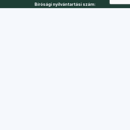
Bírósági nyilvántartási szám:
01-02-0014064
Adószám:
18148192-1-41
Gyors linkek
Turnusok
Táborok
Jelentkezés
Önkéntesség
Karrier
Adó 1%
Kapcsolat
Iroda:
1088 Budapest, Szentkirályi utca 51.
Telefon:
+36 20 361 7056