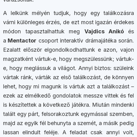
A lelkünk mélyén tudjuk, hogy egy találkozásra
várni különleges érzés, de ezt most igazán érdekes
módon tapasztalhattuk meg
Vajdics Anikó
és
a
Mentactor
csoport interaktív drámajátéka során.
Ezalatt először elgondolkodhattunk e azon, vajon
magzatként vártuk-e, hogy megszülessünk; vártuk-
e, hogy meglássuk a világot. Annyi biztos: szüleink
vártak ránk, várták az első találkozást, de könnyen
lehet, hogy mi magunk is vártuk azt a találkozást –
ezek az elmélkedő gondolatok messze vittek és fel
is készítettek a következő játékra. Miután mindenki
talált egy párt, felsorakoztunk egymással szemben,
majd az egyik fél behunyta a szemét, a másik pedig
lassan elindult feléje. A feladat csak annyi volt,