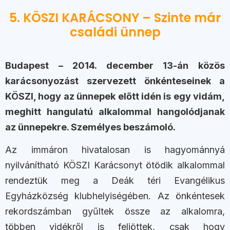
5. KÖSZI KARÁCSONY – Szinte már
családi ünnep
Budapest – 2014. december 13-án közös
karácsonyozást szervezett önkénteseinek a
KÖSZI, hogy az ünnepek előtt idén is egy vidám,
meghitt hangulatú alkalommal hangolódjanak
az ünnepekre. Személyes beszámoló.
Az immáron hivatalosan is hagyománnyá
nyilvánítható KÖSZI Karácsonyt ötödik alkalommal
rendeztük meg a Deák téri Evangélikus
Egyházközség klubhelyiségében. Az önkéntesek
rekordszámban gyűltek össze az alkalomra,
többen vidékről is feljöttek, csak hogy