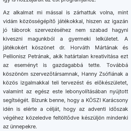
Az alkalmat mi mással is zárhattuk volna, mint
vidám közösségépítő játékokkal, hiszen az igazán
jó táborok szervezéséhez nem szabad hagyni
kiveszni magunkból a gyermeki lelkületet. A
játékokért köszönet dr. Horváth Mártának és
Pellionisz Petrának, akik határtalan kreativitása ezt
az eseményt is gazdagabbá tette. Továbbá
köszönöm szervezőtársamnak, Hanny Zsófiának a
közös izgalmakkal teli tervezést és előkészületet,
valamint az egész este lebonyolításában nyújtott
segítségét. Bízunk benne, hogy a KÖSZI Karácsony
idén is elérte a célját, hogy az adventi időszak
végéhez közeledve feltöltődve készüljön mindenki
az ünnepekre.