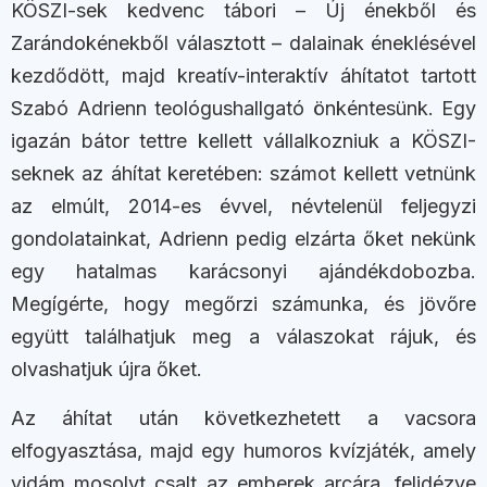
KÖSZI-sek kedvenc tábori – Új énekből és
Zarándokénekből választott – dalainak éneklésével
kezdődött, majd kreatív-interaktív áhítatot tartott
Szabó Adrienn teológushallgató önkéntesünk. Egy
igazán bátor tettre kellett vállalkozniuk a KÖSZI-
seknek az áhítat keretében: számot kellett vetnünk
az elmúlt, 2014-es évvel, névtelenül feljegyzi
gondolatainkat, Adrienn pedig elzárta őket nekünk
egy hatalmas karácsonyi ajándékdobozba.
Megígérte, hogy megőrzi számunka, és jövőre
együtt találhatjuk meg a válaszokat rájuk, és
olvashatjuk újra őket.
Az áhítat után következhetett a vacsora
elfogyasztása, majd egy humoros kvízjáték, amely
vidám mosolyt csalt az emberek arcára, felidézve