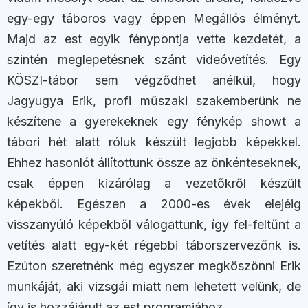
egy-egy táboros vagy éppen Megállós élményt.
Majd az est egyik fénypontja vette kezdetét, a
szintén meglepetésnek szánt videóvetítés. Egy
KÖSZI-tábor sem végződhet anélkül, hogy
Jagyugya Erik, profi műszaki szakemberünk ne
készítene a gyerekeknek egy fénykép showt a
tábori hét alatt róluk készült legjobb képekkel.
Ehhez hasonlót állítottunk össze az önkénteseknek,
csak éppen kizárólag a vezetőkről készült
képekből. Egészen a 2000-es évek elejéig
visszanyúló képekből válogattunk, így fel-feltűnt a
vetítés alatt egy-két régebbi táborszervezőnk is.
Ezúton szeretnénk még egyszer megköszönni Erik
munkáját, aki vizsgái miatt nem lehetett velünk, de
így is hozzájárult az est programjához.