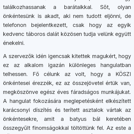
találkozhassanak a barátaikkal. Sőt, olyan
önkéntesünk is akadt, aki nem tudott eljönni, de
telefonon bejelentkezett, csak hogy az egyik
kedvenc táboros dalát közösen tudja velünk együtt
énekelni.
A szervezők idén igencsak kitettek magukért, hogy
ez az alkalom igazán különleges hangulatban
telhessen. Fő célunk az volt, hogy a KÖSZI
önkéntesei érezzék, ez az összejövetel értük van,
megköszönve egész éves fáradságos munkájukat.
A hangulat fokozására meglepetésként elkészített
karácsonyi díszítés és terített asztalok vártak az
önkéntesekre, amit a batyus bál keretében
összegyűlt finomságokkal töltöttünk fel. Az este a