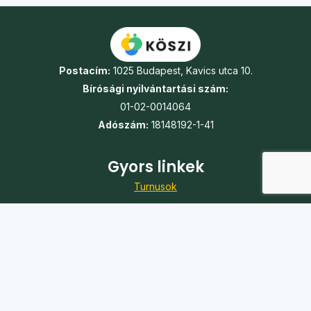
Postacím:
1025 Budapest, Kavics utca 10.
Bírósági nyilvántartási szám:
01-02-0014064
Adószám:
18148192-1-41
Gyors linkek
Turnusok
Táborok
Jelentkezés
Önkéntesség
Karrier
Adó 1%