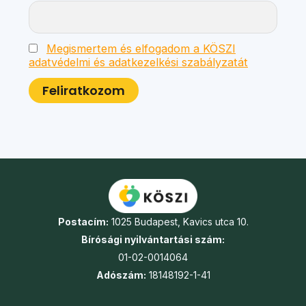
Megismertem és elfogadom a KÖSZI
adatvédelmi és adatkezelkési szabályzatát
Postacím:
1025 Budapest, Kavics utca 10.
Bírósági nyilvántartási szám:
01-02-0014064
Adószám:
18148192-1-41