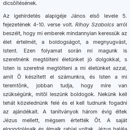
dicsőítésének.
Az igehirdetés alapigéje János első levele 5.
fejezetének 4-10. verse volt.
Rihay Szabolcs
arról
beszélt, hogy mi emberek mindannyian keressük az
élet értelmét, a boldogságot, a megnyugvást,
Istent. Ezen folyamat során mi magunk is
szeretnénk megtölteni életünket jó dolgokkal, s
Isten is szeretné megtölteni a mi életünket azzal,
amit Ő készített el számunkra, és Isten a mi
teremtőnk, jobban tudja, hogy mire van
szükségünk, mitől leszünk boldogok. Nekünk kell
tehát közelednünk felé és el kell tudnunk fogadni
az ajándékait. A tanítványok három évig éltek
Jézus mellett, mégsem értették Őt. A saját
elgondolásaik és álmaik rabjai voltak. Jézus halála