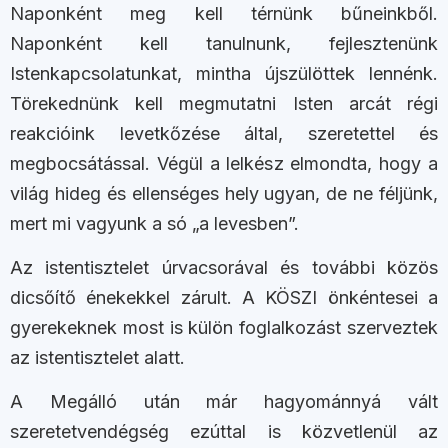
Naponként meg kell térnünk bűneinkből.
Naponként kell tanulnunk, fejlesztenünk
Istenkapcsolatunkat, mintha újszülöttek lennénk.
Törekednünk kell megmutatni Isten arcát régi
reakcióink levetkőzése által, szeretettel és
megbocsátással. Végül a lelkész elmondta, hogy a
világ hideg és ellenséges hely ugyan, de ne féljünk,
mert mi vagyunk a só „a levesben”.
Az istentisztelet úrvacsorával és további közös
dicsőítő énekekkel zárult. A KÖSZI önkéntesei a
gyerekeknek most is külön foglalkozást szerveztek
az istentisztelet alatt.
A Megálló után már hagyománnyá vált
szeretetvendégség ezúttal is közvetlenül az