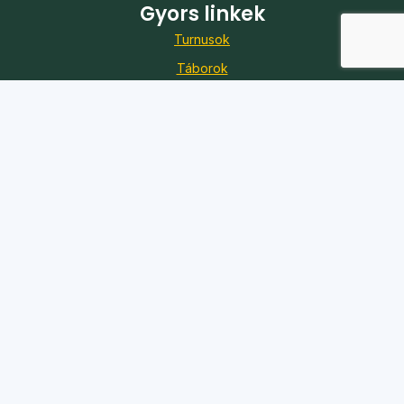
Gyors linkek
Turnusok
Táborok
Jelentkezés
Önkéntesség
Karrier
Adó 1%
Kapcsolat
Iroda:
1088 Budapest, Szentkirályi utca 51.
Telefon:
+36 20 361 7056
E-mail:
koszi@koszi.net
© 2026 KÖSZI Egyesület – Minden jog fenntartva.