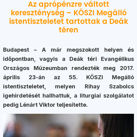
Az aprópénzre váltott
kereszténység – KÖSZI Megálló
istentiszteletet tartottak a Deák
téren
Budapest – A már megszokott helyen és
időpontban, vagyis a Deák téri Evangélikus
Országos Múzeumban rendezték meg 2017.
április 23-án az 55. KÖSZI Megálló
istentiszteletet, melyen Rihay Szabolcs
igehirdetését hallhattuk, a liturgiai szolgálatot
pedig Lénárt Viktor teljesítette.