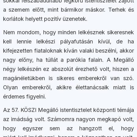
sokkal felszabadultabb légkörű istentisztelet zajlott
a szemem előtt, mint bármikor máskor. Terhek és
korlátok helyett pozitív üzenetek.
Nem mondom, hogy minden lelkésznek sikeresnek
kell lennie lelkészi pályafutásán kívül, de ha
kifejezetten fiataloknak kíván valaki beszélni, akkor
nagy előny, ha túllát a parókia falain. A Megálló
négy lelkészén ez abszolút érezhető volt, hiszen a
magánéletükben is sikeres emberekről van szó.
Olyan emberekről, akikre élettanácsaik miatt is
érdemes figyelni.
Az 57. KÖSZI Megálló istentisztelet központi témája
az imádság volt. Számomra nagyon megkapó volt,
hogy egyszer sem az hangzott el, hogy