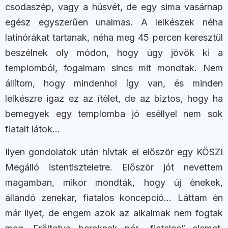
csodaszép, vagy a húsvét, de egy sima vasárnap
egész egyszerűen unalmas. A lelkészek néha
latinórákat tartanak, néha meg 45 percen keresztül
beszélnek oly módon, hogy úgy jövök ki a
templomból, fogalmam sincs mit mondtak. Nem
állítom, hogy mindenhol így van, és minden
lelkészre igaz ez az ítélet, de az biztos, hogy ha
bemegyek egy templomba jó eséllyel nem sok
fiatalt látok…
Ilyen gondolatok után hívtak el először egy KÖSZI
Megálló istentiszteletre. Először jót nevettem
magamban, mikor mondták, hogy új énekek,
állandó zenekar, fiatalos koncepció… Láttam én
már ilyet, de engem azok az alkalmak nem fogtak