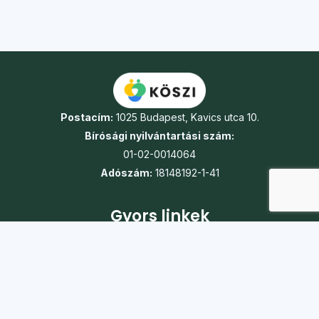
Postacím:
1025 Budapest, Kavics utca 10.
Bírósági nyilvántartási szám:
01-02-0014064
Adószám:
18148192-1-41
Gyors linkek
Turnusok
Táborok
Jelentkezés
Önkéntesség