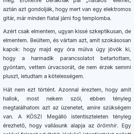
meg. Erőltetve beraknak pár „fiatalos” elemet,
aztán azt gondolják, hogy mert van egy elektromos
gitár, már minden fiatal járni fog templomba.
Azért csak elmentem, ugyan kissé szkeptikusan, de
elmentem. Beültem, és vártam azt, amit szokásosan
kapok: hogy majd egy óra múlva úgy jövök ki,
hogy a harmadik parancsolatot betartottam,
gyóntam, vettem úrvacsorát, de nem érzek semmi
pluszt, letudtam a kötelességem.
Hát nem ezt történt. Azonnal éreztem, hogy amit
hallok, most nekem szól, ebben tényleg
megtalálhatom azt az üzenetet, amire szükségem
van. A KÖSZI Megálló istentiszteleten tényleg
érezhető, hogy vallásunk alapja az
örömhír
. Egy