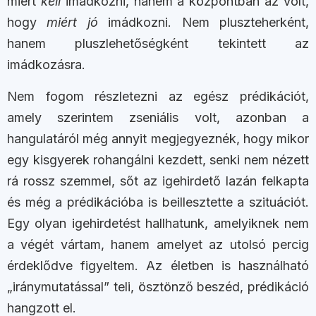
miért
kell
imádkozni, hanem a központban az volt,
hogy
miért jó
imádkozni. Nem pluszteherként,
hanem pluszlehetőségként tekintett az
imádkozásra.
Nem fogom részletezni az egész prédikációt,
amely szerintem zseniális volt, azonban a
hangulatáról még annyit megjegyeznék, hogy mikor
egy kisgyerek rohangálni kezdett, senki nem nézett
rá rossz szemmel, sőt az igehirdető lazán felkapta
és még a prédikációba is beillesztette a szituációt.
Egy olyan igehirdetést hallhatunk, amelyiknek nem
a végét vártam, hanem amelyet az utolsó percig
érdeklődve figyeltem. Az életben is használható
„iránymutatással” teli, ösztönző beszéd, prédikáció
hangzott el.