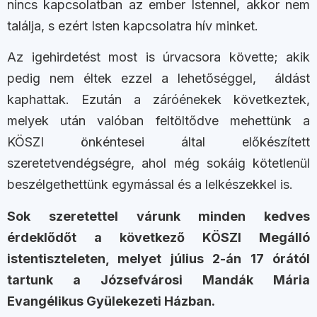
nincs kapcsolatban az ember Istennel, akkor nem
találja, s ezért Isten kapcsolatra hív minket.
Az igehirdetést most is úrvacsora követte; akik
pedig nem éltek ezzel a lehetőséggel, áldást
kaphattak. Ezután a záróénekek következtek,
melyek után valóban feltöltődve mehettünk a
KÖSZI önkéntesei által előkészített
szeretetvendégségre, ahol még sokáig kötetlenül
beszélgethettünk egymással és a lelkészekkel is.
Sok szeretettel várunk minden kedves
érdeklődőt a következő KÖSZI Megálló
istentiszteleten, melyet július 2-án 17 órától
tartunk a Józsefvárosi Mandák Mária
Evangélikus Gyülekezeti Házban.