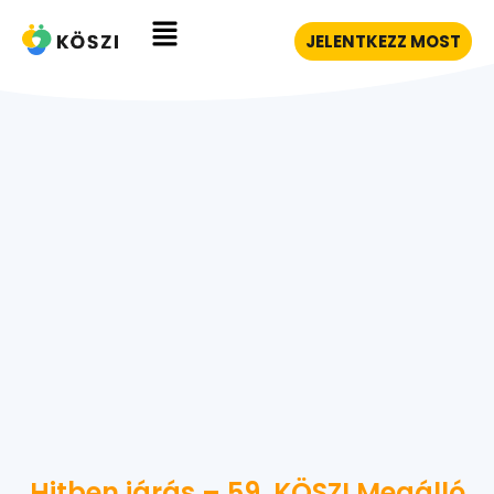
JELENTKEZZ MOST
Hitben járás – 59. KÖSZI Megálló