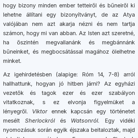
hogy bizony minden ember tetteiről és bűneiről ki
lehetne állítani egy bizonyítványt, de az Atya
valójában nem azt akarja nézni és nem tartja
számon, hogy mi van abban. Az Isten azt szeretné,
ha őszintén megvallanánk és megbánnánk
bűneinket, és megbocsátással magához ölelhetne
minket.
Az igehirdetésben (alapige: Róm 14, 7-8) arról
hallhattunk, hogyan jó hitben járni? Az egyházi
vezetők és tagok ezer és ezer szabályon
vitatkoznak, s ez elvonja figyelmüket a
lényegről.
Viktor
ennek kapcsán egy történetet
mesélt
Sherlockról
és
Watsonról
. Egy vidéki
nyomozásuk során egyik éjszaka beitaloztak, majd