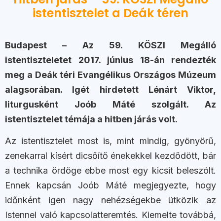
istentisztelet a Deák téren
Budapest – Az 59. KÖSZI Megálló
istentiszteletet 2017. június 18-án rendezték
meg a Deák téri Evangélikus Országos Múzeum
alagsorában. Igét hirdetett Lénárt Viktor,
liturgusként Joób Máté szolgált. Az
istentisztelet témája a hitben járás volt.
Az istentisztelet most is, mint mindig, gyönyörű,
zenekarral kísért dicsőítő énekekkel kezdődött, bár
a technika ördöge ebbe most egy kicsit beleszólt.
Ennek kapcsán Joób Máté megjegyezte, hogy
időnként igen nagy nehézségekbe ütközik az
Istennel való kapcsolatteremtés. Kiemelte továbbá,