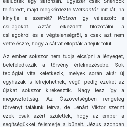
elaludtak egy sátorban. Egyszer csak Sherlock
felébredt, majd megkérdezte
Watsontól:
mit lát, ha
kinyitja a szemét?
Watson
így válaszolt: a
csillagokat. Aztán elkezdett filozofálni a
csillagokról és a végtelenségről, s csak azt nem
vette észre, hogy a sátrat ellopták a fejük fölül.
Az ember sokszor nem tudja elcsípni a lényeget,
belefeledkezik a törvény értelmezésébe. Sok
teológiai vita keletkezik, melyek során akár új
egyházak is létrejöhetnek, végül pedig ezeket az
újakat sokszor kirekesztik. Nagy lesz így a
megosztottság. Az Ószövetségben rengeteg
törvényt találunk leírva, de Lénárt Viktor
szerint
ezek csak azért születtek, hogy az ember a
segítségükkel felismerje a bűneit. Jézus azonban