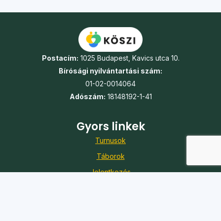
Postacím:
1025 Budapest, Kavics utca 10.
Bírósági nyilvántartási szám:
01-02-0014064
Adószám:
18148192-1-41
Gyors linkek
Turnusok
Táborok
Jelentkezés
Önkéntesség
Karrier
Adó 1%