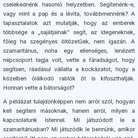
cselekednénk hasonló helyzetben. Segítenénk-e,
vagy mint a pap és a lévita, továbbmennénk? A
tapasztalatok azt mutatják, hogy az emberek
többsége a „sajátjainak” segít, az idegeneknek,
főleg ha szegényes öltözetűek, nem igazán. A
szamaritánus, noha egy ellenséges, lenézett
népcsoport tagja volt, vette a fáradságot, hogy
segítsen, ráadásul vállalta a kockázatot, hogy a
közelben ólálkodó rablók őt is kifoszthatják.
Honnan vette a bátorságot?
A példázat tulajdonképpen nem arról szól, hogyan
kell segíteni másoknak, hanem arról, milyen a
kapcsolatunk Istennel. Mi játszódott le a
szamaritánusban? Mi játszódik le bennünk, amikor