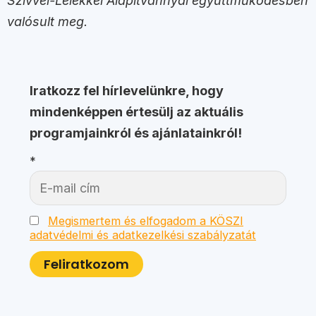
Szívvel-Lélekkel Alapítvánnyal együttműködésben
valósult meg.
Iratkozz fel hírlevelünkre, hogy
mindenképpen értesülj az aktuális
programjainkról és ajánlatainkról!
*
Megismertem és elfogadom a KÖSZI
adatvédelmi és adatkezelkési szabályzatát