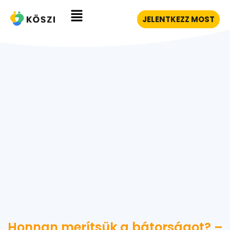
JELENTKEZZ MOST
Honnan merítsük a bátorságot? –