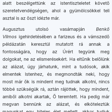
alatt beszélgettünk az istentiszteletet követő
szeretetvendégségen, ahol a gyümölcsökkel teli
asztal is az őszt idézte már.
Augusztus utolsó vasárnapján
Benkő
Vilmos
igehirdetésében a farizeus és a vámszedő
példázatán keresztül mutatott rá annak a
fontosságára, hogy az Úrért tegyünk meg
dolgokat, ne az elismerésekért. Ha eltűnik belőlünk
az alázat, úgy járhatunk, mint a tudósok, akik
elmentek Istenhez, és megmondták neki, hogy
most már ők is mindent meg tudnak alkotni, nincs
többé szükségük rá, aztán rájöttek, hogy mindent,
amiből alkotni akartak, Ő teremtett. Ha pedig már
megvan bennünk az alázat, és elköteleztük
magunkat egy hiteles élet mellett, akkor tudjuk