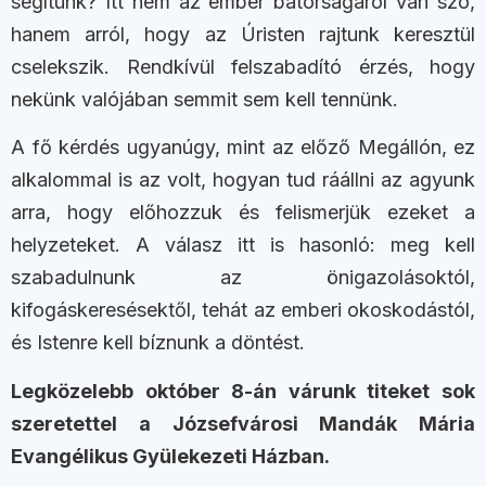
segítünk? Itt nem az ember bátorságáról van szó,
hanem arról, hogy az Úristen rajtunk keresztül
cselekszik. Rendkívül felszabadító érzés, hogy
nekünk valójában semmit sem kell tennünk.
A fő kérdés ugyanúgy, mint az előző Megállón, ez
alkalommal is az volt, hogyan tud ráállni az agyunk
arra, hogy előhozzuk és felismerjük ezeket a
helyzeteket. A válasz itt is hasonló: meg kell
szabadulnunk az önigazolásoktól,
kifogáskeresésektől, tehát az emberi okoskodástól,
és Istenre kell bíznunk a döntést.
Legközelebb október 8-án várunk titeket sok
szeretettel a Józsefvárosi Mandák Mária
Evangélikus Gyülekezeti Házban.