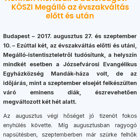
KÖSZI Megálló az évszakváltás
előtt és után
Budapest – 2017. augusztus 27. és szeptember
10. – Ezúttal két, az évszakváltás előtti és utáni,
Megálló-istentiszteletről tudósítunk, a helyszín
mindkét esetben a Józsefvárosi Evangélikus
Egyházközség Mandák-háza volt, de az
időjárás, mint a szeptember elsejét felkészülten
váró eminens diák, észrevehetően
megváltozott két hét alatt.
Az augusztus végi hőséget jó tizenöt fokos
enyhülés követte. Míg augusztusban ragyogó
napsütésben, szeptemberben már szürke felhők