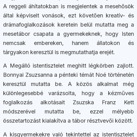
A reggeli áhítatokban is megjelentek a mesehősök
által képviselt vonások, ezt követően kreatív- és
drámafoglalkozások keretein belül mutatta meg a
mesetábor csapata a gyermekeknek, hogy Isten
nemcsak embereken, hanem állatokon és
tárgyakon keresztül is megmutathatja erejét.
A Megálló istentisztelet meghitt légkörben zajlott.
Bonnyai Zsuzsanna a pénteki témát Noé történetén
keresztül mutatta be. A közös alkalmat még
különlegesebbé varázsolta, hogy a kézműves
foglalkozás alkotásait Zsuzska Franz Kett
módszerével mutatta be, ezzel mélyebb
összetartozást kialakítva a tábor résztvevői között.
A kisgyermekekre való tekintettel az istentisztelet