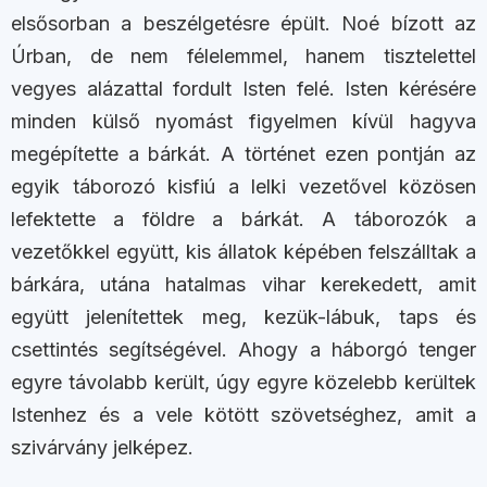
elsősorban a beszélgetésre épült. Noé bízott az
Úrban, de nem félelemmel, hanem tisztelettel
vegyes alázattal fordult Isten felé. Isten kérésére
minden külső nyomást figyelmen kívül hagyva
megépítette a bárkát. A történet ezen pontján az
egyik táborozó kisfiú a lelki vezetővel közösen
lefektette a földre a bárkát. A táborozók a
vezetőkkel együtt, kis állatok képében felszálltak a
bárkára, utána hatalmas vihar kerekedett, amit
együtt jelenítettek meg, kezük-lábuk, taps és
csettintés segítségével. Ahogy a háborgó tenger
egyre távolabb került, úgy egyre közelebb kerültek
Istenhez és a vele kötött szövetséghez, amit a
szivárvány jelképez.