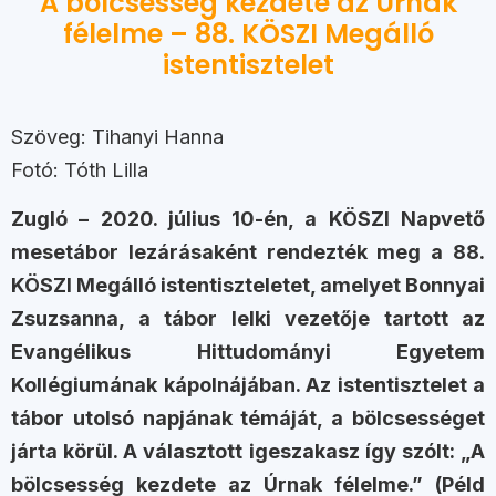
A bölcsesség kezdete az Úrnak
félelme – 88. KÖSZI Megálló
istentisztelet
Szöveg: Tihanyi Hanna
Fotó: Tóth Lilla
Zugló – 2020. július 10-én, a KÖSZI Napvető
mesetábor lezárásaként rendezték meg a 88.
KÖSZI Megálló istentiszteletet, amelyet Bonnyai
Zsuzsanna, a tábor lelki vezetője tartott az
Evangélikus Hittudományi Egyetem
Kollégiumának kápolnájában. Az istentisztelet a
tábor utolsó napjának témáját, a bölcsességet
járta körül. A választott igeszakasz így szólt: „A
bölcsesség kezdete az Úrnak félelme.” (Péld