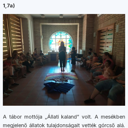
1,7a)
A tábor mottója „Állati kaland” volt. A mesékben
megjelenő állatok tulajdonságait vették górcső alá.