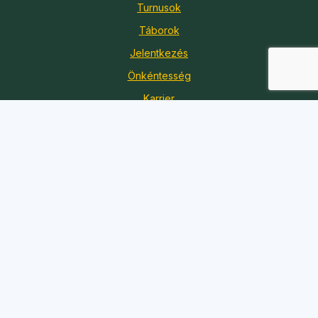
Turnusok
Táborok
Jelentkezés
Önkéntesség
Karrier
Adó 1%
Kapcsolat
Iroda:
1088 Budapest, Szentkirályi utca 51.
Telefon:
+36 20 361 7056
E-mail:
koszi@koszi.net
© 2026 KÖSZI Egyesület – Minden jog fenntartva.
Adatkezelési tájékoztató
|
Impresszum