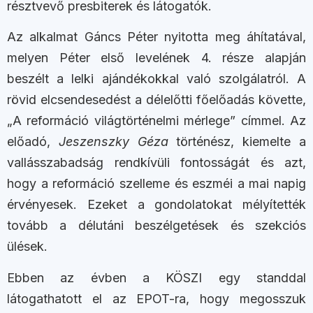
résztvevő presbiterek és látogatók.
Az alkalmat Gáncs Péter nyitotta meg áhítatával,
melyen Péter első levelének 4. része alapján
beszélt a lelki ajándékokkal való szolgálatról. A
rövid elcsendesedést a délelőtti főelőadás követte,
„A reformáció világtörténelmi mérlege” címmel. Az
előadó,
Jeszenszky Géza
történész, kiemelte a
vallásszabadság rendkívüli fontosságát és azt,
hogy a reformáció szelleme és eszméi a mai napig
érvényesek. Ezeket a gondolatokat mélyítették
tovább a délutáni beszélgetések és szekciós
ülések.
Ebben az évben a KÖSZI egy standdal
látogathatott el az EPOT-ra, hogy megosszuk