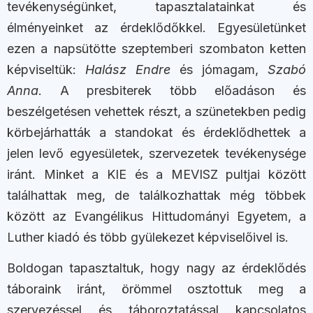
tevékenységünket, tapasztalatainkat és
élményeinket az érdeklődőkkel. Egyesületünket
ezen a napsütötte szeptemberi szombaton ketten
képviseltük:
Halász Endre
és jómagam,
Szabó
Anna
. A presbiterek több előadáson és
beszélgetésen vehettek részt, a szünetekben pedig
körbejárhatták a standokat és érdeklődhettek a
jelen levő egyesületek, szervezetek tevékenysége
iránt. Minket a KIE és a MEVISZ pultjai között
találhattak meg, de találkozhattak még többek
között az Evangélikus Hittudományi Egyetem, a
Luther kiadó és több gyülekezet képviselőivel is.
Boldogan tapasztaltuk, hogy nagy az érdeklődés
táboraink iránt, örömmel osztottuk meg a
szervezéssel és táboroztatással kapcsolatos