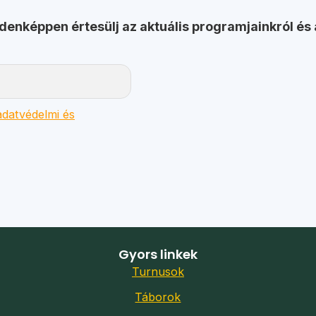
ndenképpen értesülj az aktuális programjainkról és 
datvédelmi és
Gyors linkek
Turnusok
Táborok