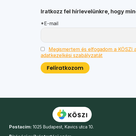
Iratkozz fel hírlevelünkre, hogy mi
*E-mail
Megismertem és elfogadom a KÖSZI a
adatkezelkési szabályzatát
Postacím:
1025 Budapest, Kavics utca 10.