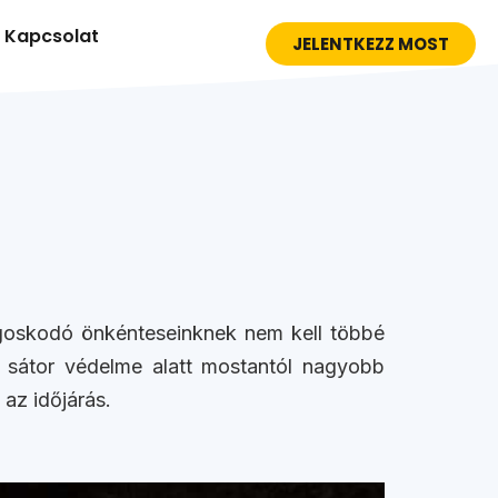
Kapcsolat
JELENTKEZZ MOST
oskodó önkénteseinknek nem kell többé
tó sátor védelme alatt mostantól nagyobb
az időjárás.