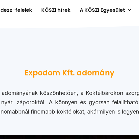
dezz-felelek
KÖSZI hírek
A KÖSZI Egyesület
Expodom Kft. adomány
adományának köszönhetően, a Koktélbárokon szorg
 nyári záporoktól. A könnyen és gyorsan felállítha
nomabbnál finomabb koktélokat, akármilyen is legyen 