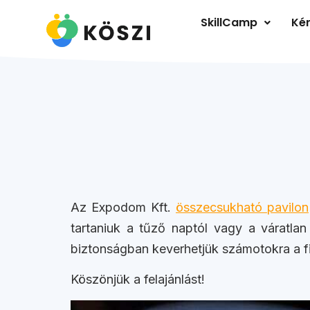
SkillCamp
Kér
Az Expodom Kft.
összecsukható pavilon
tartaniuk a tűző naptól vagy a váratlan
biztonságban keverhetjük számotokra a fi
Köszönjük a felajánlást!