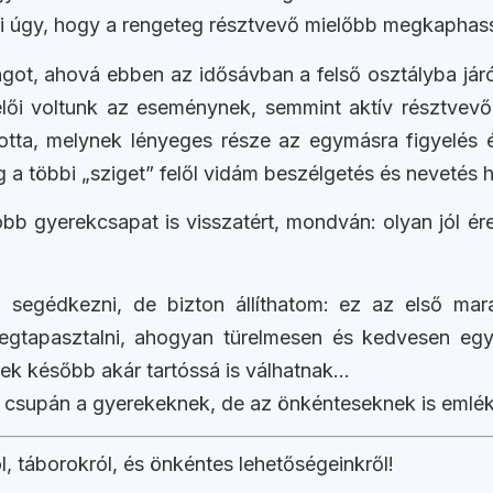
lni úgy, hogy a rengeteg résztvevő mielőbb megkaphas
ngot, ahová ebben az idősávban a felső osztályba jár
yelői voltunk az eseménynek, semmint aktív résztvev
tta, melynek lényeges része az egymásra figyelés és
 a többi „sziget” felől vidám beszélgetés és nevetés ha
öbb gyerekcsapat is visszatért, mondván: olyan jól 
egédkezni, de bizton állíthatom: ez az első mar
 megtapasztalni, ahogyan türelmesen és kedvesen e
ek később akár tartóssá is válhatnak…
supán a gyerekeknek, de az önkénteseknek is emlékez
, táborokról, és önkéntes lehetőségeinkről!