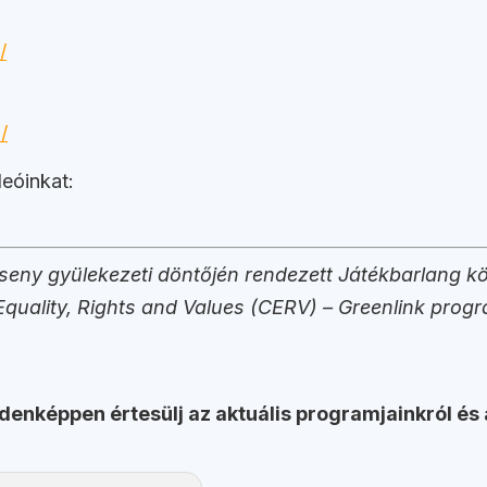
/
/
eóinkat:
seny gyülekezeti döntőjén rendezett Játékbarlang k
 Equality, Rights and Values (CERV) – Greenlink prog
ndenképpen értesülj az aktuális programjainkról és 