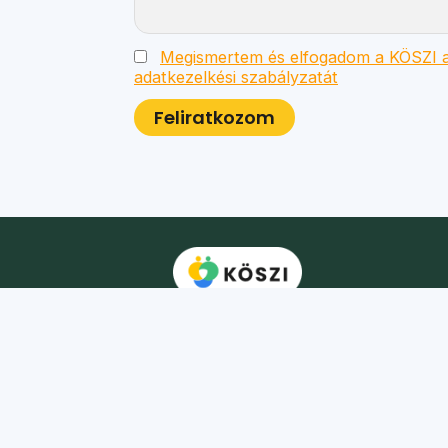
Megismertem és elfogadom a KÖSZI a
adatkezelkési szabályzatát
Postacím:
1025 Budapest, Kavics utca 10.
Bírósági nyilvántartási szám:
01-02-0014064
Adószám:
18148192-1-41