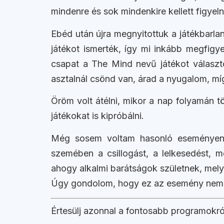
mindenre és sok mindenkire kellett figye
Ebéd után újra megnyitottuk a játékbarla
játékot ismerték, így mi inkább megfig
csapat a The Mind nevű játékot választo
asztalnál csönd van, árad a nyugalom, míg
Öröm volt átélni, mikor a nap folyamán t
játékokat is kipróbálni.
Még sosem voltam hasonló eseményen s
szemében a csillogást, a lelkesedést,
ahogy alkalmi barátságok születnek, mely
Úgy gondolom, hogy ez az esemény nem c
Értesülj azonnal a fontosabb programokról