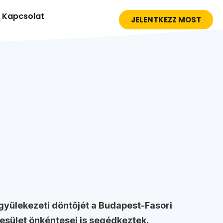
Kapcsolat
JELENTKEZZ MOST
gyülekezeti döntőjét a Budapest-Fasori
sület önkéntesei is segédkeztek.