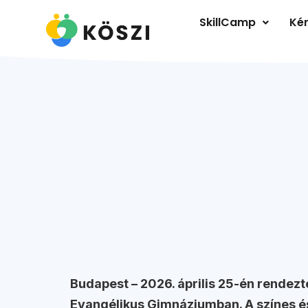
SkillCamp
Kér
Budapest – 2026. április 25-én rendez
Evangélikus Gimnáziumban. A színes é