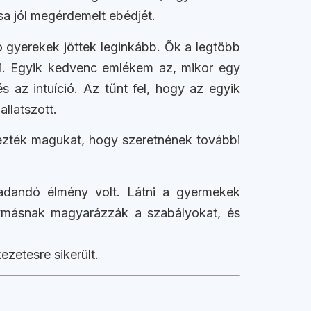
sa jól megérdemelt ebédjét.
ó gyerekek jöttek leginkább. Ők a legtöbb
ői. Egyik kedvenc emlékem az, mikor egy
 az intuíció. Az tűnt fel, hogy az egyik
llatszott.
érezték magukat, hogy szeretnének további
adandó élmény volt. Látni a gyermekek
gymásnak magyarázzák a szabályokat, és
etesre sikerült.