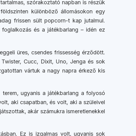
tartalmas, szórakoztató napban is részük
 földszinten különböző állomásokon egy
ag frissen sült popcorn-t kap jutalmul.
 foglalkozás és a játékbarlang – idén ez
ggeli üres, csendes frissesség érződött.
, Twister, Cucc, Dixit, Uno, Jenga és sok
gatottan vártuk a nagy napra érkező kis
a terem, ugyanis a játékbarlang a folyosó
olt, aki csapatban, és volt, aki a szüleivel
játszottak, akár számukra ismeretlenekkel
ásban. Ez is izgalmas volt, ugyanis sok