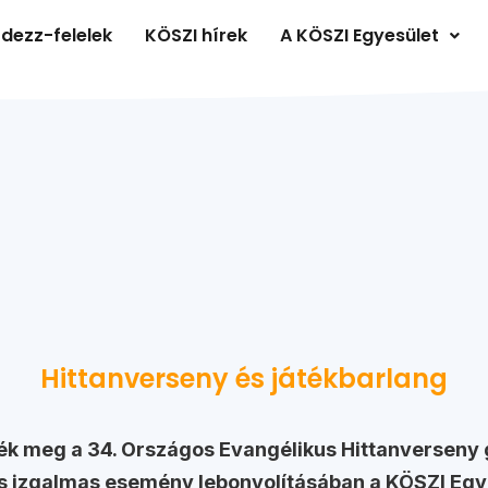
dezz-felelek
KÖSZI hírek
A KÖSZI Egyesület
Hittanverseny és játékbarlang
ték meg a 34. Országos Evangélikus Hittanverseny 
s izgalmas esemény lebonyolításában a KÖSZI Egye