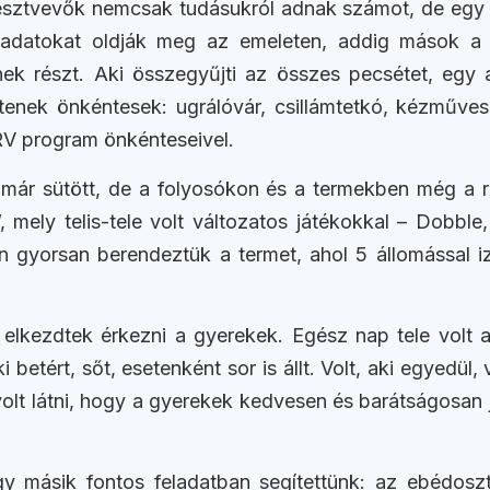
résztvevők nemcsak tudásukról adnak számot, de egy 
ladatokat oldják meg az emeleten, addig mások a
k részt. Aki összegyűjti az összes pecsétet, egy ad
enek önkéntesek: ugrálóvár, csillámtetkó, kézműves
RV program önkénteseivel.
már sütött, de a folyosókon és a termekben még a re
 mely telis-tele volt változatos játékokkal – Dobble
 gyorsan berendeztük a termet, ahol 5 állomással iz
 elkezdtek érkezni a gyerekek. Egész nap tele volt 
betért, sőt, esetenként sor is állt. Volt, aki egyedül, v
olt látni, hogy a gyerekek kedvesen és barátságosan 
gy másik fontos feladatban segítettünk: az ebédoszt