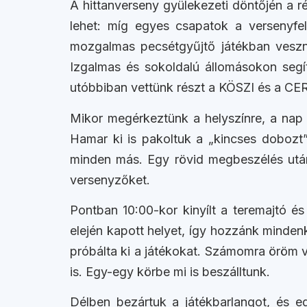
A hittanverseny gyülekezeti döntőjén a 
lehet: míg egyes csapatok a versenyfe
mozgalmas pecsétgyűjtő játékban veszne
Izgalmas és sokoldalú állomásokon segít
utóbbiban vettünk részt a KÖSZI és a CE
Mikor megérkeztünk a helyszínre, a nap 
Hamar ki is pakoltuk a „kincses dobozt”,
minden más. Egy rövid megbeszélés után
versenyzőket.
Pontban 10:00-kor kinyílt a teremajtó és
elején kapott helyet, így hozzánk mindenki 
próbálta ki a játékokat. Számomra öröm v
is. Egy-egy körbe mi is beszálltunk.
Délben bezártuk a játékbarlangot, és e