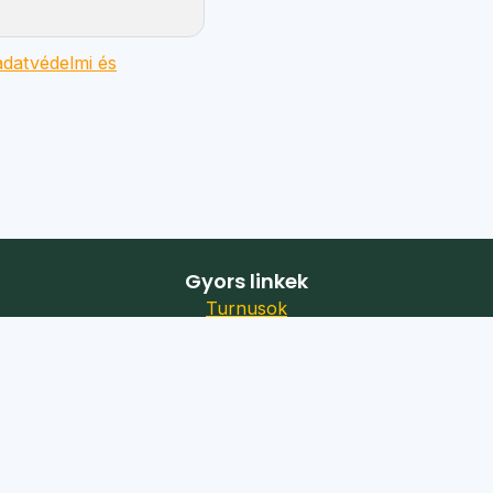
datvédelmi és
Gyors linkek
Turnusok
Táborok
Jelentkezés
Önkéntesség
Karrier