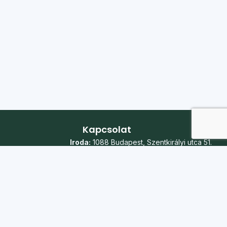
Kapcsolat
Iroda:
1088 Budapest, Szentkirályi utca 51.
Telefon:
+36 20 361 7056
E-mail:
koszi@koszi.net