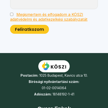
Megismertem és elfogadom a KÖSZI
adatvédelmi és adatkezelkési szabályzatát
Postacím:
1025 Budapest, Kavics utca 10.
Bírósági nyilvántartási szám:
01-02-0014064
Adószám:
18148192-1-41