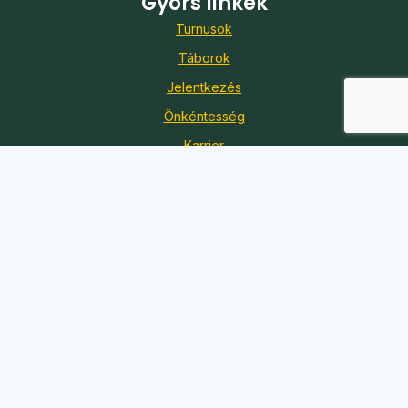
Gyors linkek
Turnusok
Táborok
Jelentkezés
Önkéntesség
Karrier
Adó 1%
Kapcsolat
Iroda:
1088 Budapest, Szentkirályi utca 51.
Telefon:
+36 20 361 7056
E-mail:
koszi@koszi.net
© 2026 KÖSZI Egyesület – Minden jog fenntartva.