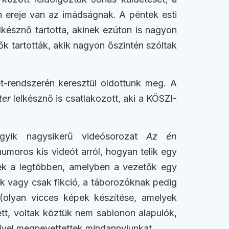
en ereje van az imádságnak. A péntek esti
lkésznő tartotta, akinek ezúton is nagyon
ők tartották, akik nagyon őszintén szóltak
t-rendszerén keresztül oldottunk meg. A
ter
lelkésznő is csatlakozott, aki a KÖSZI-
egyik nagysikerű videósorozat
Az én
umoros kis videót arról, hogyan telik egy
ék a legtöbben, amelyben a vezetők egy
ek vagy csak fikció, a táborozóknak pedig
 (olyan vicces képek készítése, amelyek
tt, voltak köztük nem sablonon alapulók,
mivel megnevettettek mindannyiunkat.