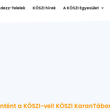
dezz-felelek
KÖSZI hírek
A KÖSZI Egyesület
ntént a KÖSZI-vel! KÖSZI KaranTábor 