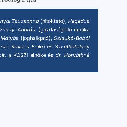
nyai Zsuzsanna
(hitoktató),
Hegedüs
zsnay András
(gazdaságinformatika
ó Mátyás
(joghallgató),
Szlaukó-Bobál
rsai:
Kovács Enikő
és
Szentkatolnay
lt
, a KÖSZI elnöke és
dr. Horváthné