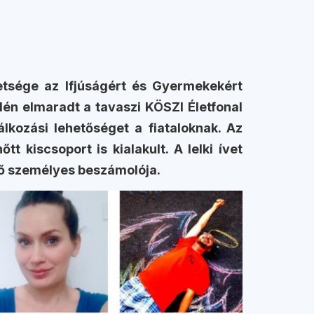
etsége az Ifjúságért és Gyermekekért
dén elmaradt a tavaszi KÖSZI Életfonal
álkozási lehetőséget a fiataloknak. Az
 kiscsoport is kialakult. A lelki ívet
ető személyes beszámolója.