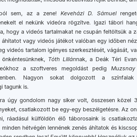
rból sem, az a zene!
Keveházi D. Sámuel
renge
énekelt el nekünk videóra rögzítve. Igazi tábori han
lta, hogy a videós tartalmakat ne csupán feltöltsük 
 áhítatot vagy videós játékot valóban egy időben né
eg videós tartalom igényes szerkesztését, vágását, val
bb önkéntesünknek,
Tóth Lillán
nak, a Deák Téri Evan
deókhoz a szoftveres megoldást pedig
Muzsnay
ecenben. Nagyon sokat dolgozott a színfala
i tagunk is.
ra úgy gondolom nagy siker volt, összesen közel 35
eket, csatlakozott be egy-egy beszélgetésre. Az onl
ni, ráadásul külföldön élő táborosaink is csatlakoz
ha minden hétvégén lennének zenés áhítatok és kiscs
nden rendben lesz! Együtt könnyebb! Használjuk az 