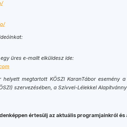
o/
o/
deóinkat:
 egy üres e-mailt elküldesz ide:
.com
bor helyett megtartott KÖSZI KaranTábor esemény
KÖSZI) szervezésében, a Szívvel-Lélekkel Alapítvánn
ndenképpen értesülj az aktuális programjainkról és 