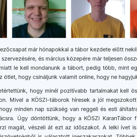
zőcsapat már hónapokkal a tábor kezdete előtt nekilát.
or szervezésére, és március közepére már teljesen össz
miatt le kell mondanunk a tábort, pedig több, mint 
az ötlet, hogy csináljunk valamit online, hogy ne hagyj
etértettünk, hogy minél pozitívabb tartalmakat kell ös
. Mivel a KÖSZI-táborok híresek a jól megszokott 
hogy minden nap szükség van reggeli és esti áhítatra, 
nácsra. Úgy döntöttünk, hogy a KÖSZI KaranTábor f
i magát, vészeli át ezt az időszakot. A lelki ívet is
szövetségből is választott igeszakaszokat. Többek 