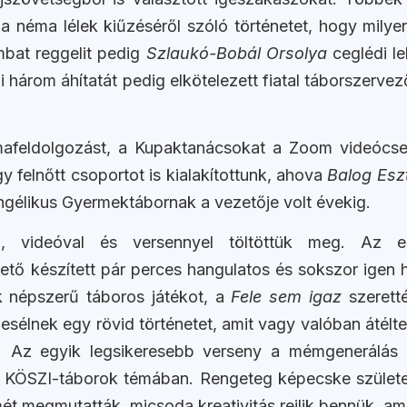
t a néma lélek kiűzéséről szóló történetet, hogy mily
mbat reggelit pedig
Szlaukó-Bobál Orsolya
ceglédi le
három áhítatát pedig elkötelezett fiatal táborszervez
émafeldolgozást, a Kupaktanácsokat a Zoom videócse
y felnőtt csoportot is kialakítottunk, ahova
Balog Esz
gélikus Gyermektábornak a vezetője volt évekig.
l, videóval és versennyel töltöttük meg. Az 
tő készített pár perces hangulatos és sokszor igen h
k népszerű táboros játékot, a
Fele sem igaz
szerett
mesélnek egy rövid történetet, amit vagy valóban átélt
azat. Az egyik legsikeresebb verseny a mémgenerálás
lt, KÖSZI-táborok témában. Rengeteg képecske születe
mét megmutatták, micsoda kreativitás rejlik bennük, a