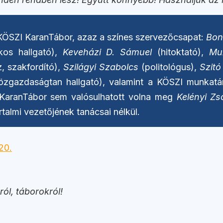
a KÖSZI KaranTábor, azaz a színes szervezőcsapat:
Bon
kos hallgató),
Keveházi D. Sámuel
(hitoktató),
Mu
 szakfordító),
Szilágyi Szabolcs
(politológus),
Szit
zgazdaságtan hallgató), valamint a KÖSZI munkatá
 KaranTábor sem valósulhatott volna meg
Kelényi Zso
rtalmi vezetőjének tanácsai nélkül.
ól, táborokról!