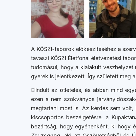
A KÖSZI-táborok előkészítéséhez a szerve
tavaszi KÖSZI Életfonal életvezetési táb
tudomásul, hogy a kialakult vészhelyzet 
gyerek is jelentkezett. Így született meg 
Elindult az ötletelés, és abban mind egy
ezen a nem szokványos járványidőszakon
megtartani most is. Az kérdés sem volt, 
kiscsoportos beszélgetésre, a Kupakta
bezártság, hogy egyénenként, ki hogy érz
Zsuzsanna
, aki az Ószövetségből és Új