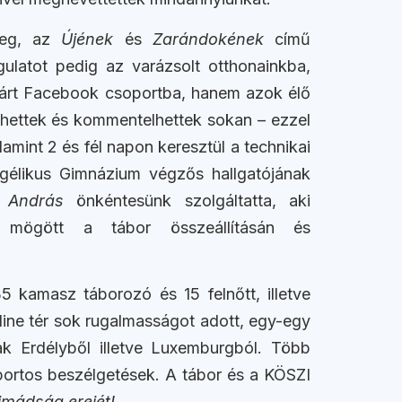
teg, az
Újének
és
Zarándokének
című
gulatot pedig az varázsolt otthonainkba,
a zárt Facebook csoportba, hanem azok élő
zhettek és kommentelhettek sokan – ezzel
amint 2 és fél napon keresztül a technikai
gélikus Gimnázium végzős hallgatójának
 András
önkéntesünk szolgáltatta, aki
k mögött a tábor összeállításán és
 kamasz táborozó és 15 felnőtt, illetve
ine tér sok rugalmasságot adott, egy-egy
tak Erdélyből illetve Luxemburgból. Több
oportos beszélgetések. A tábor és a KÖSZI
imádság erejét!