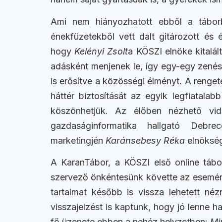
Ami nem hiányozhatott ebből a tábo
énekfüzetekből vett dalt gitározott és 
hogy
Kelényi Zsolt
a KÖSZI elnöke kitalá
adásként menjenek le, így egy-egy zenés
is erősítve a közösségi élményt. A renget
háttér biztosítását az egyik legfiatala
köszönhetjük. Az élőben nézhető vi
gazdaságinformatika hallgató Debr
marketingjén
Karánsebesy Réka
elnökség
A KaranTábor, a KÖSZI első online tábo
szervező önkéntesünk követte az esemény
tartalmat később is vissza lehetett néz
visszajelzést is kaptunk, hogy jó lenne 
fő üzenete ebben a nehéz helyzetben:
Mi