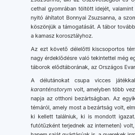
cethal gyomrában töltött idejét, valamin
nyitó áhítatot Bonnyai Zsuzsanna, a szo
köszönjük a támogatását. A tábor további 
a kamasz korosztályhoz.
Az ezt követő délelőtti kiscsoportos t
nagy érdeklődésre való tekintettel még eg
táborok elődtáborának, az Országos Evan
A délutánokat csupa vicces játékka
karanténstorym
volt, amelyben több veze
napja az otthoni bezártságban. Az egyi
témáról, amely most a bezártság volt, el
ki kellett találniuk, ki is mondott ig
futótűzként terjednek az interneten) vo
hanem saját gyártásúak is, a gyerekek is