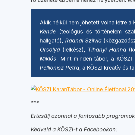
Akik nélkül nem jöhetett volna létre 
Kende
(teológus és történelem sza
hallgató),
Radnai Szilvia
(közgazdász,
Orsolya
(lelkész),
Tihanyi Hanna
(kö
Miklós
. Mint minden tábor, a KÖSZI
Pellionisz Petra
, a KÖSZI kreatív és ta
***
Értesülj azonnal a fontosabb programokr
Kedveld a KÖSZI-t a Facebookon: