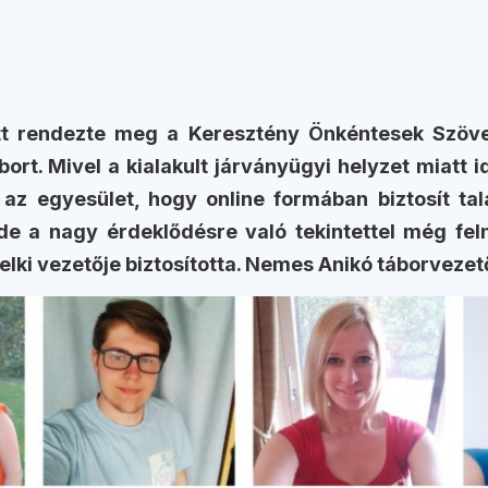
özött rendezte meg a Keresztény Önkéntesek Szöv
ort. Mivel a kialakult járványügyi helyzet miatt i
 az egyesület, hogy online formában biztosít tal
e a nagy érdeklődésre való tekintettel még felnőtt
lelki vezetője biztosította. Nemes Anikó táborvez