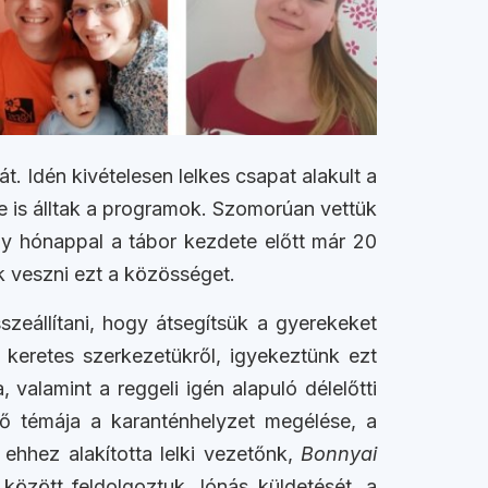
 Idén kivételesen lelkes csapat alakult a
e is álltak a programok. Szomorúan vettük
egy hónappal a tábor kezdete előtt már 20
uk veszni ezt a közösséget.
szeállítani, hogy átsegítsük a gyerekeket
keretes szerkezetükről, igyekeztünk ezt
valamint a reggeli igén alapuló délelőtti
ő témája a karanténhelyzet megélése, a
 ehhez alakította lelki vezetőnk,
Bonnyai
között feldolgoztuk Jónás küldetését, a