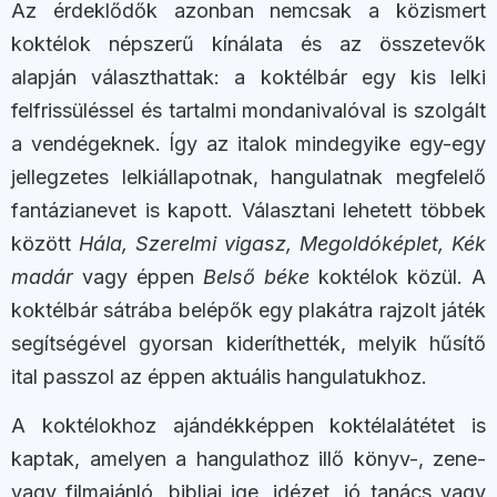
Az érdeklődők azonban nemcsak a közismert
koktélok népszerű kínálata és az összetevők
alapján választhattak: a koktélbár egy kis lelki
felfrissüléssel és tartalmi mondanivalóval is szolgált
a vendégeknek. Így az italok mindegyike egy-egy
jellegzetes lelkiállapotnak, hangulatnak megfelelő
fantázianevet is kapott. Választani lehetett többek
között
Hála, Szerelmi vigasz, Megoldóképlet, Kék
madár
vagy éppen
Belső béke
koktélok közül. A
koktélbár sátrába belépők egy plakátra rajzolt játék
segítségével gyorsan kideríthették, melyik hűsítő
ital passzol az éppen aktuális hangulatukhoz.
A koktélokhoz ajándékképpen koktélalátétet is
kaptak, amelyen a hangulathoz illő könyv-, zene-
vagy filmajánló, bibliai ige, idézet, jó tanács vagy