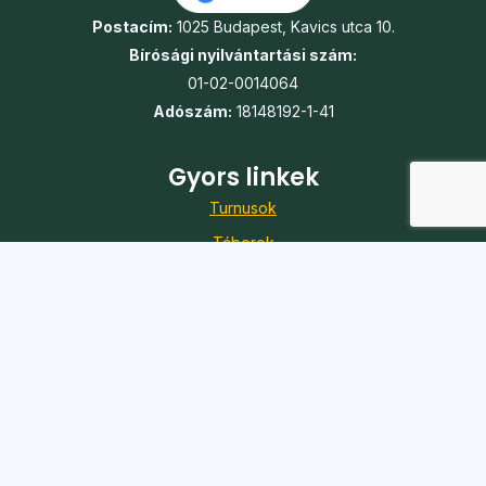
Postacím:
1025 Budapest, Kavics utca 10.
Bírósági nyilvántartási szám:
01-02-0014064
Adószám:
18148192-1-41
Gyors linkek
Turnusok
Táborok
Jelentkezés
Önkéntesség
Karrier
Adó 1%
Kapcsolat
Iroda:
1088 Budapest, Szentkirályi utca 51.