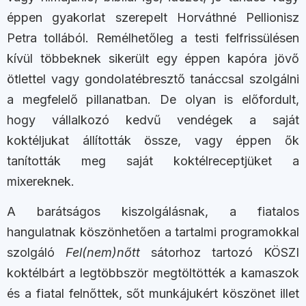
éppen gyakorlat szerepelt Horváthné Pellionisz
Petra tollából. Remélhetőleg a testi felfrissülésen
kívül többeknek sikerült egy éppen kapóra jövő
ötlettel vagy gondolatébresztő tanáccsal szolgálni
a megfelelő pillanatban. De olyan is előfordult,
hogy vállalkozó kedvű vendégek a saját
koktéljukat állították össze, vagy éppen ők
tanították meg saját koktélreceptjüket a
mixereknek.
A barátságos kiszolgálásnak, a fiatalos
hangulatnak köszönhetően a tartalmi programokkal
szolgáló
Fel(nem)nőtt
sátorhoz tartozó KÖSZI
koktélbárt a legtöbbször megtöltötték a kamaszok
és a fiatal felnőttek, sőt munkájukért köszönet illet