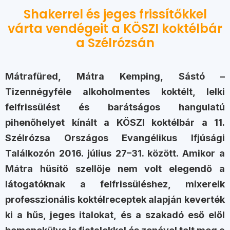
Shakerrel és jeges frissítőkkel
várta vendégeit a KÖSZI koktélbár
a Szélrózsán
Mátrafüred, Mátra Kemping, Sástó –
Tizennégyféle alkoholmentes koktélt, lelki
felfrissülést és barátságos hangulatú
pihenőhelyet kínált a KÖSZI koktélbár a 11.
Szélrózsa Országos Evangélikus Ifjúsági
Találkozón 2016. július 27–31. között. Amikor a
Mátra hűsítő szellője nem volt elegendő a
látogatóknak a felfrissüléshez, mixereik
professzionális koktélreceptek alapján keverték
ki a hűs, jeges italokat, és a szakadó eső elől