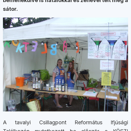
bemenekülve is fiatalokkal és zenével telt meg a
sátor.
A tavalyi Csillagpont Református Ifjúsági