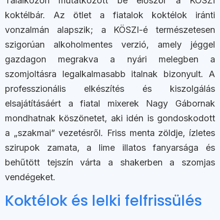
Találkozón mutatkozott be először a KÖSZI
koktélbár. Az ötlet a fiatalok koktélok iránti
vonzalmán alapszik; a KÖSZI-é természetesen
szigorúan alkoholmentes verzió, amely jéggel
gazdagon megrakva a nyári melegben a
szomjoltásra legalkalmasabb italnak bizonyult. A
professzionális elkészítés és kiszolgálás
elsajátításáért a fiatal mixerek Nagy Gábornak
mondhatnak köszönetet, aki idén is gondoskodott
a „szakmai” vezetésről. Friss menta zöldje, ízletes
szirupok zamata, a lime illatos fanyarsága és
behűtött tejszín várta a shakerben a szomjas
vendégeket.
Koktélok és lelki felfrissülés