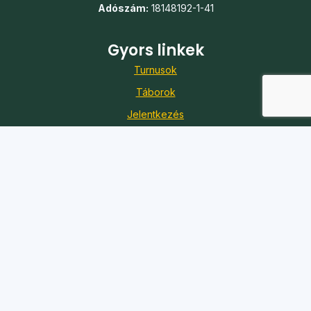
Adószám:
18148192-1-41
Gyors linkek
Turnusok
Táborok
Jelentkezés
Önkéntesség
Karrier
Adó 1%
Kapcsolat
Iroda:
1088 Budapest, Szentkirályi utca 51.
Telefon:
+36 20 361 7056
E-mail:
koszi@koszi.net