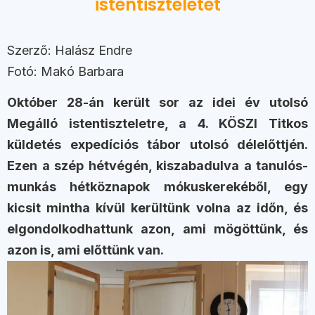
istentiszteletet
Szerző: Halász Endre
Fotó: Makó Barbara
Október 28-án került sor az idei év utolsó
Megálló istentiszteletre, a 4. KÖSZI Titkos
küldetés expedíciós tábor utolsó délelőttjén.
Ezen a szép hétvégén, kiszabadulva a tanulós-
munkás hétköznapok mókuskerekéből, egy
kicsit mintha kívül kerültünk volna az időn, és
elgondolkodhattunk azon, ami mögöttünk, és
azon is, ami előttünk van.