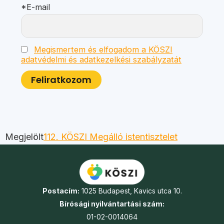
*E-mail
Megismertem és elfogadom a KÖSZI
adatvédelmi és adatkezelkési szabályzatát
Megjelölt
112. KÖSZI Megálló istentisztelet
Postacím:
1025 Budapest, Kavics utca 10.
Bírósági nyilvántartási szám:
01-02-0014064