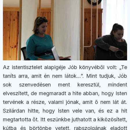
Az istentisztelet alapigéje Jób könyvéből volt: „Te
taníts arra, amit én nem látok…”. Mint tudjuk, Jób
sok szenvedésen ment keresztül, mindent
elveszített, de megmaradt a hite abban, hogy Isten
tervének a része, valami jónak, amit ő nem lát át.
Szilárdan hitte, hogy Isten vele van, és ez a hit
megtartotta őt. Itt eszünkbe juthatott a kiközösített,
kútba és börtönbe vetett, rabszolgának eladott