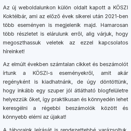
Az új weboldalunkon külön oldalt kapott a KÖSZI
Koktélbár, ami az előző évek sikerei után 2021-ben
több eseményen is megjelenik majd. Hamarosan
több részletet is elárulunk erről, alig várjuk, hogy
megoszthassuk veletek az ezzel kapcsolatos
híreinket!
Az elmúlt években számtalan cikket és beszámolót
írtunk a KÖSZI-s eseményekről, amit akár
regényként is kiadhatnánk, de úgy döntöttünk,
hogy inkább egy szuper jól átlátható blogfelületre
helyezzük őket, így praktikusan és könnyedén lehet
keresgélni a régebbi beszámolók között és
könnyebb elérni az újakat!
A táboraink leírását is rendezettebbé varázsoltuk,