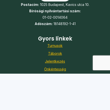
Postacím:
1025 Budapest, Kavics utca 10.
Bírósági nyilvántartási szám:
01-02-0014064
Adószám:
18148192-1-41
Gyors linkek
Turnusok
Táborok
Jelentkezés
Önkéntesség
Karrier
Adó 1%
Kapcsolat
Iroda:
1088 Budapest, Szentkirályi utca 51.