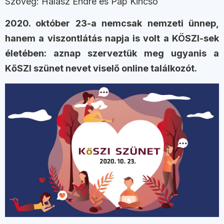
Szöveg: Halász Endre és Pap Kincső
2020. október 23-a nemcsak nemzeti ünnep,
hanem a viszontlátás napja is volt a KÖSZI-sek
életében: aznap szerveztük meg ugyanis a
KőSZI szünet nevet viselő online találkozót.