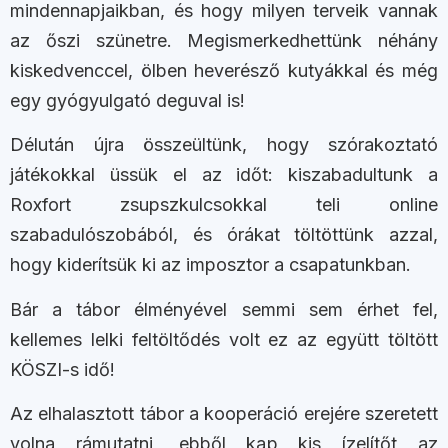
mindennapjaikban, és hogy milyen terveik vannak
az őszi szünetre. Megismerkedhettünk néhány
kiskedvenccel, ölben heverésző kutyákkal és még
egy gyógyulgató deguval is!
Délután újra összeültünk, hogy szórakoztató
játékokkal üssük el az időt: kiszabadultunk a
Roxfort zsupszkulcsokkal teli online
szabadulószobából, és órákat töltöttünk azzal,
hogy kiderítsük ki az imposztor a csapatunkban.
Bár a tábor élményével semmi sem érhet fel,
kellemes lelki feltöltődés volt ez az együtt töltött
KÖSZI-s idő!
Az elhalasztott tábor a kooperáció erejére szeretett
volna rámutatni, ebből kap kis ízelítőt az