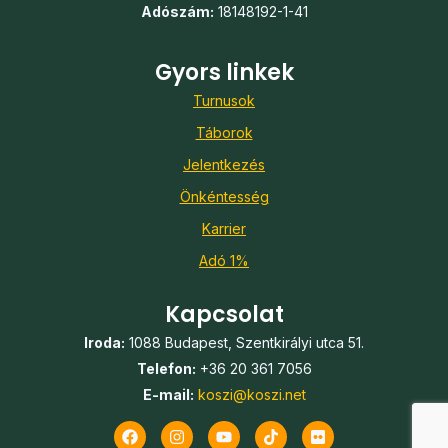
Adószám:
18148192-1-41
Gyors linkek
Turnusok
Táborok
Jelentkezés
Önkéntesség
Karrier
Adó 1%
Kapcsolat
Iroda:
1088 Budapest, Szentkirályi utca 51.
Telefon:
+36 20 361 7056
E-mail:
koszi@koszi.net