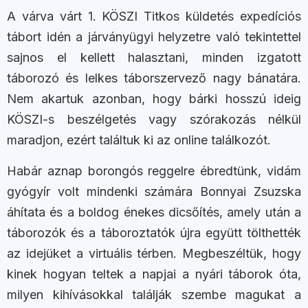
A várva várt 1. KÖSZI Titkos küldetés expedíciós
tábort idén a járványügyi helyzetre való tekintettel
sajnos el kellett halasztani, minden izgatott
táborozó és lelkes táborszervező nagy bánatára.
Nem akartuk azonban, hogy bárki hosszú ideig
KÖSZI-s beszélgetés vagy szórakozás nélkül
maradjon, ezért találtuk ki az online találkozót.
Habár aznap borongós reggelre ébredtünk, vidám
gyógyír volt mindenki számára Bonnyai Zsuzska
áhítata és a boldog énekes dicsőítés, amely után a
táborozók és a táboroztatók újra együtt tölthették
az idejüket a virtuális térben. Megbeszéltük, hogy
kinek hogyan teltek a napjai a nyári táborok óta,
milyen kihívásokkal találják szembe magukat a