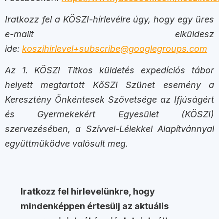
Iratkozz fel a KÖSZI-hírlevélre úgy, hogy egy üres
e-mailt elküldesz
ide:
koszihirlevel+subscribe@googlegroups.com
Az 1. KÖSZI Titkos küldetés expedíciós tábor
helyett megtartott KőSZI Szünet esemény a
Keresztény Önkéntesek Szövetsége az Ifjúságért
és Gyermekekért Egyesület (KÖSZI)
szervezésében, a Szívvel-Lélekkel Alapítvánnyal
együttműködve valósult meg.
Iratkozz fel hírlevelünkre, hogy
mindenképpen értesülj az aktuális