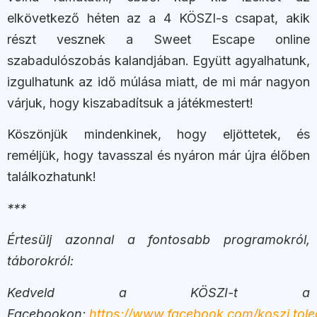
elkövetkező héten az a 4 KÖSZI-s csapat, akik
részt vesznek a Sweet Escape online
szabadulószobás kalandjában. Együtt agyalhatunk,
izgulhatunk az idő múlása miatt, de mi már nagyon
várjuk, hogy kiszabadítsuk a játékmestert!
Köszönjük mindenkinek, hogy eljöttetek, és
reméljük, hogy tavasszal és nyáron már újra élőben
találkozhatunk!
***
Értesülj azonnal a fontosabb programokról,
táborokról:
Kedveld a KÖSZI-t a
Facebookon:
https://www.facebook.com/koszi.toled