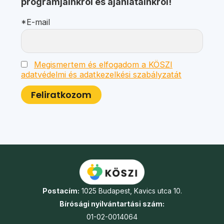
programjainkról és ajánlatainkról!
*E-mail
Megismertem és elfogadom a KÖSZI
adatvédelmi és adatkezelkési szabályzatát
Postacím:
1025 Budapest, Kavics utca 10.
Bírósági nyilvántartási szám:
01-02-0014064