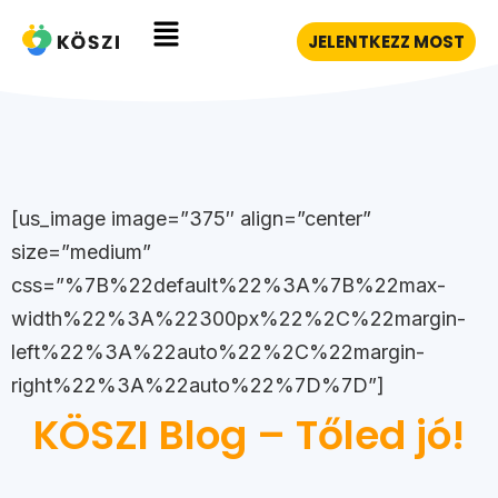
JELENTKEZZ MOST
[us_image image=”375″ align=”center”
size=”medium”
css=”%7B%22default%22%3A%7B%22max-
width%22%3A%22300px%22%2C%22margin-
left%22%3A%22auto%22%2C%22margin-
right%22%3A%22auto%22%7D%7D”]
KÖSZI Blog – Tőled jó!