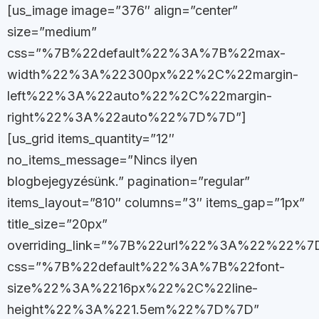
[us_image image=”376″ align=”center”
size=”medium”
css=”%7B%22default%22%3A%7B%22max-
width%22%3A%22300px%22%2C%22margin-
left%22%3A%22auto%22%2C%22margin-
right%22%3A%22auto%22%7D%7D”]
[us_grid items_quantity=”12″
no_items_message=”Nincs ilyen
blogbejegyzésünk.” pagination=”regular”
items_layout=”810″ columns=”3″ items_gap=”1px”
title_size=”20px”
overriding_link=”%7B%22url%22%3A%22%22%7
css=”%7B%22default%22%3A%7B%22font-
size%22%3A%2216px%22%2C%22line-
height%22%3A%221.5em%22%7D%7D”