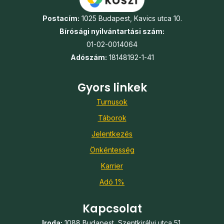
Postacím:
1025 Budapest, Kavics utca 10.
Bírósági nyilvántartási szám:
01-02-0014064
Adószám:
18148192-1-41
Gyors linkek
Turnusok
Táborok
Jelentkezés
Önkéntesség
Karrier
Adó 1%
Kapcsolat
Iroda:
1088 Budapest, Szentkirályi utca 51.