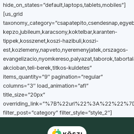
hide_on_states=”default,laptops,tablets,mobiles”]
[us_grid
taxonomy_category=”csapatepito,csendesnap,egyeb,e
kepzo,jubileum,karacsony,koktelbar,karanten-
tippek,kosszenet,koszi-hazibuli,koszi-
est,kozlemeny,napveto,nyeremenyjatek,orszagos-
evangelizacio,nyomkereso,palyazat,taborok,taborta
akcioban,teli-berek,titkos-kuldetes”
items_quantity=”9″ pagination=”regular”
columns=”3″ load_animation=”afl”
title_size=”20px”
overriding_link=”%7B%22url%22%3A%22%22%7
filter_post=”category” filter_style=”style_2″]