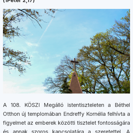
(1Péter 2,17)
A 108. KÖSZI Megálló istentiszteleten a Béthel
Otthon új templomában Endreffy Kornélia felhívta a
figyelmet az emberek közötti tisztelet fontosságára
és annak szoros kapcsolatára a szeretettel. A