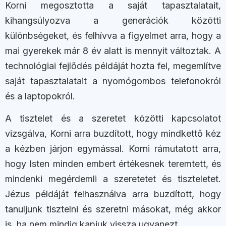
Korni megosztotta a saját tapasztalatait,
kihangsúlyozva a generációk közötti
különbségeket, és felhívva a figyelmet arra, hogy a
mai gyerekek már 8 év alatt is mennyit változtak. A
technológiai fejlődés példáját hozta fel, megemlítve
saját tapasztalatait a nyomógombos telefonokról
és a laptopokról.
A tisztelet és a szeretet közötti kapcsolatot
vizsgálva, Korni arra buzdított, hogy mindkettő kéz
a kézben járjon egymással. Korni rámutatott arra,
hogy Isten minden embert értékesnek teremtett, és
mindenki megérdemli a szeretetet és tiszteletet.
Jézus példáját felhasználva arra buzdított, hogy
tanuljunk tisztelni és szeretni másokat, még akkor
is, ha nem mindig kapjuk vissza ugyanezt.