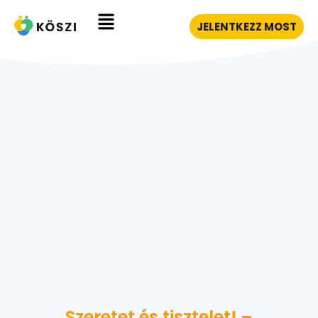
JELENTKEZZ MOST
Szeretet és tisztelet! –