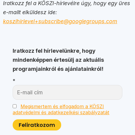
Iratkozz fel a KÖSZI-hírlevélre úgy, hogy egy üres
e-mailt elküldesz ide:
koszihirlevel+subscribe@googlegroups.com
Iratkozz fel hírlevelünkre, hogy
mindenképpen értesülj az aktuális
programjainkról és ajánlatainkról!
*
Megismertem és elfogadom a KÖSZI
adatvédelmi és adatkezelkési szabályzatát