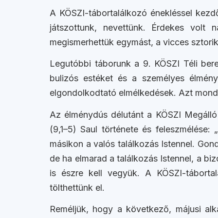
A KÖSZI-tábortalálkozó énekléssel kezd
játszottunk, nevettünk. Érdekes volt
megismerhettük egymást, a vicces sztorik
Legutóbbi táborunk a 9. KÖSZI Téli bere
bulizós estéket és a személyes élmény
elgondolkodtató elmélkedések. Azt mondh
Az élménydús délutánt a KÖSZI Megálló is
(9,1–5) Saul története és feleszmélése: 
másikon a valós találkozás Istennel. Gond
de ha elmarad a találkozás Istennel, a bi
is észre kell vegyük. A KÖSZI-tábortal
tölthettünk el.
Reméljük, hogy a következő, májusi alka