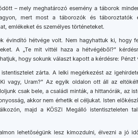
ődött – mely meghatározó esemény a táborok mindenna
 nagyon, mert most a táborozók és táboroztatók 
at, emlékeket és személyes történeteket.
k évindító hétvége volt. Nem hagyhattuk ki, hogy fe
eket. A „Te mit vittél haza a hétvégéből?” kérdé
atjuk, hogy sokunk választ kapott a kérdésre: Pénzt 
tentisztelet zárta. A lelki megérkezést az igehirde
„Ki vagy, Uram?” Az egyik oldalon ott áll az eltökél
oljunk csak bele, a családi minták, a hittanórák, az is
zonyosság, akkor nem érhetik el céljukat. Isten előkész
álkozón, majd a KÖSZI Megálló istentiszteleten ta
lmon lehetőségünk lesz kimozdulni, élvezni a jó időt