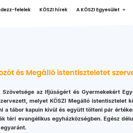
dezz-felelek
KÖSZI hírek
A KÖSZI Egyesület
zót és Megálló istentiszteletet szerv
 Szövetsége az Ifjúságért és Gyermekekért Egy
zervezett, melyet KÖSZI Megálló istentisztelet k
ni a tábor kapuin kívül és együtt tölteni pár érték
k téri evangélikus egyházközségben. Egész délu
 egyaránt.