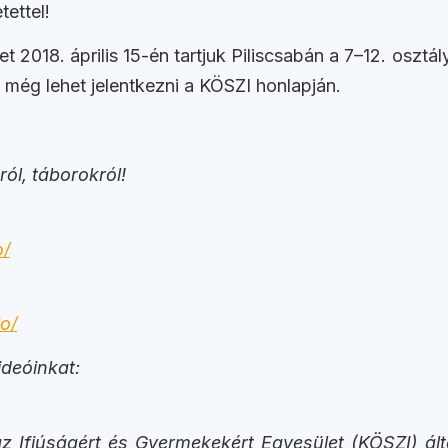
tettel!
t 2018. április 15-én tartjuk Piliscsabán a 7–12. oszt
a még lehet jelentkezni a KÖSZI honlapján.
ól, táborokról!
o/
o/
deóinkat:
 Ifjúságért és Gyermekekért Egyesület (KÖSZI)
ált