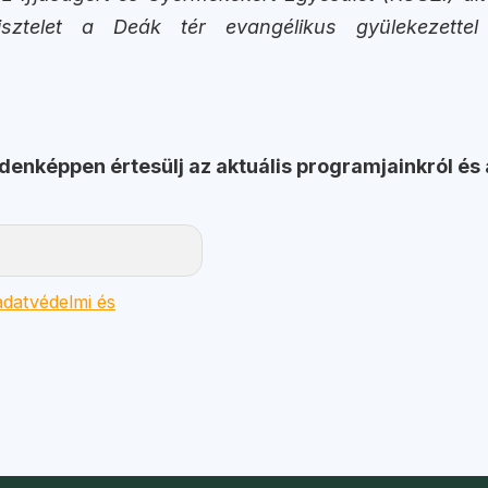
isztelet a Deák tér evangélikus gyülekezettel
ndenképpen értesülj az aktuális programjainkról és 
datvédelmi és