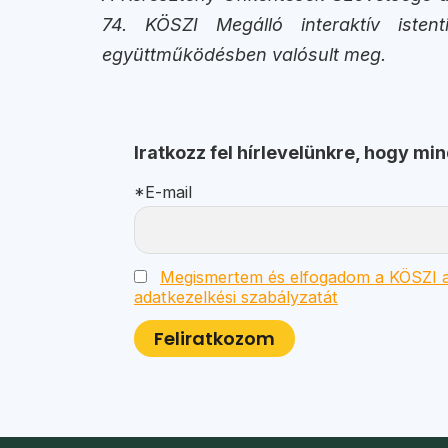
74. KÖSZI Megálló interaktív istent
együttműködésben valósult meg.
Iratkozz fel hírlevelünkre, hogy mi
*E-mail
Megismertem és elfogadom a KÖSZI a
adatkezelkési szabályzatát