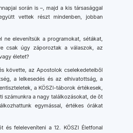
pjai során is –, majd a kis társasággal
együtt vettek részt mindenben, jobban
l ne elevenítsük a programokat, sétákat,
sre csak úgy záporoztak a válaszok, az
vagy életet?
tés követte, az Apostolok cselekedeteiből
tség, a lelkesedés és az elhivatottság, a
tentiszteletek, a KÖSZI-táborok értékesek,
íti számunkra a nagy találkozásokat, de őt
lálkozhattunk egymással, értékes órákat
 és feleleveníteni a 12. KÖSZI Életfonal