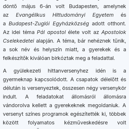
döntő május 6-án volt Budapesten, amelynek
az
Evangélikus Hittudományi Egyetem
és
a
Budapest-Z
uglói Egyházközség
adott otthont.
Az idei téma
Pál apostol
élete volt az
Apostolok
Cselekedetei
alapján. A téma, bár nehéznek tűnik,
a sok név és helyszín miatt, a gyerekek és a
felkészítők kiválóan birkóztak meg a feladattal.
A gyülekezeti hittanversenyhez idén is a
gyermeknap kapcsolódott. A csapatok délelőtt és
délután is versenyeztek, összesen négy versenykör
indult. A feladatokat állomásról állomásra
vándorolva kellett a gyerekeknek megoldaniuk. A
versenyt színes programok egészítették ki, többek
között folyamatos kézműveskedésre volt