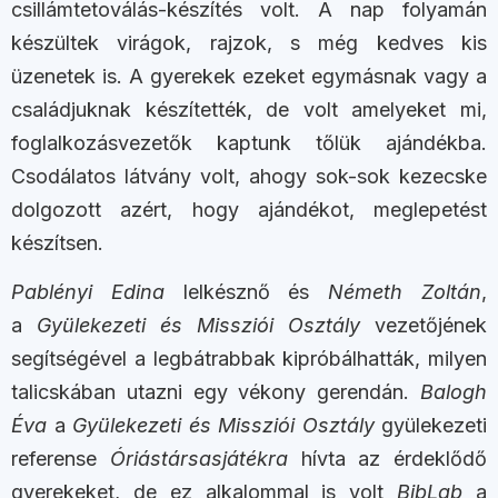
csillámtetoválás-készítés volt. A nap folyamán
készültek virágok, rajzok, s még kedves kis
üzenetek is. A gyerekek ezeket egymásnak vagy a
családjuknak készítették, de volt amelyeket mi,
foglalkozásvezetők kaptunk tőlük ajándékba.
Csodálatos látvány volt, ahogy sok-sok kezecske
dolgozott azért, hogy ajándékot, meglepetést
készítsen.
Pablényi Edina
lelkésznő és
Németh Zoltán
,
a
Gyülekezeti és Missziói Osztály
vezetőjének
segítségével a legbátrabbak kipróbálhatták, milyen
talicskában utazni egy vékony gerendán.
Balogh
Éva
a
Gyülekezeti és Missziói Osztály
gyülekezeti
referense
Óriástársasjátékra
hívta az érdeklődő
gyerekeket, de ez alkalommal is volt
BibLab
a