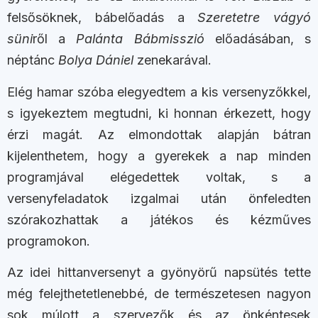
felsősöknek, bábelőadás a
Szeretetre vágyó
süni
ről a
Palánta Bábmisszió
előadásában, s
néptánc
Bolya Dániel
zenekarával.
Elég hamar szóba elegyedtem a kis versenyzőkkel,
s igyekeztem megtudni, ki honnan érkezett, hogy
érzi magát. Az elmondottak alapján bátran
kijelenthetem, hogy a gyerekek a nap minden
programjával elégedettek voltak, s a
versenyfeladatok izgalmai után önfeledten
szórakozhattak a ​​játékos és kézműves
programokon.
Az idei hittanversenyt a gyönyörű napsütés tette
még felejthetetlenebbé, de természetesen nagyon
sok múlott a szervezők és az önkéntesek