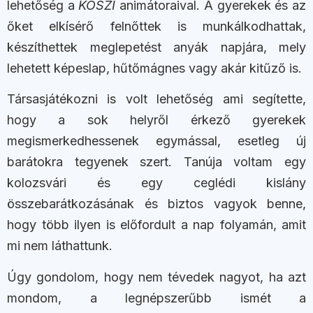
lehetőség a
KÖSZI
animátoraival. A gyerekek és az
őket elkísérő felnőttek is munkálkodhattak,
készíthettek meglepetést anyák napjára, mely
lehetett képeslap, hűtőmágnes vagy akár kitűző is.
Társasjátékozni is volt lehetőség ami segítette,
hogy a sok helyről érkező gyerekek
megismerkedhessenek egymással, esetleg új
barátokra tegyenek szert. Tanúja voltam egy
kolozsvári és egy ceglédi kislány
összebarátkozásának és biztos vagyok benne,
hogy több ilyen is előfordult a nap folyamán, amit
mi nem láthattunk.
Úgy gondolom, hogy nem tévedek nagyot, ha azt
mondom, a legnépszerűbb ismét a