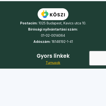
Postacím:
1025 Budapest, Kavics utca 10.
Bírósági nyilvántartási szám:
01-02-0014064
Adószám:
18148192-1-41
Gyors linkek
Turnusok
Táborok
Jelentkezés
Önkéntesség
Karrier
Adó 1%