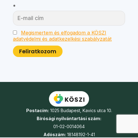
*
Megismertem és elfogadom a KÖSZI
adatvédelmi és adatkezelkési szabályzatát
Postacím:
1025 Budapest, Kavics utca 10.
Bírósági nyilvántartási szám:
01-02-0014064
Adószám:
18148192-1-41