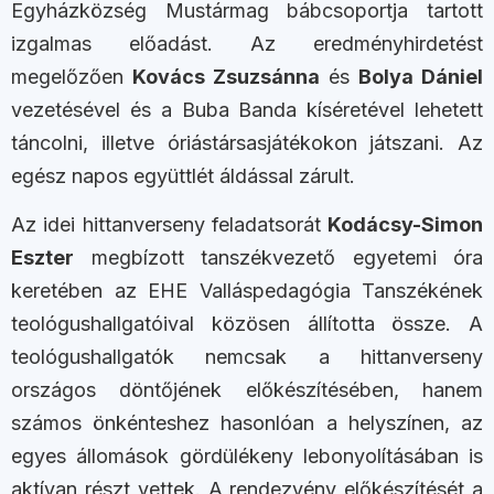
Egyházközség Mustármag bábcsoportja tartott
izgalmas előadást. Az eredményhirdetést
megelőzően
Kovács Zsuzsánna
és
Bolya Dániel
vezetésével és a Buba Banda kíséretével lehetett
táncolni, illetve óriástársasjátékokon játszani. Az
egész napos együttlét áldással zárult.
Az idei hittanverseny feladatsorát
Kodácsy-Simon
Eszter
megbízott tanszékvezető egyetemi óra
keretében az EHE Valláspedagógia Tanszékének
teológushallgatóival közösen állította össze. A
teológushallgatók nemcsak a hittanverseny
országos döntőjének előkészítésében, hanem
számos önkénteshez hasonlóan a helyszínen, az
egyes állomások gördülékeny lebonyolításában is
aktívan részt vettek. A rendezvény előkészítését a