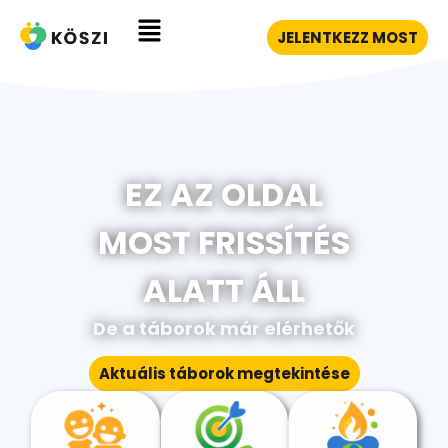
JELENTKEZZ MOST
EZ AZ OLDAL
MOST FRISSÍTÉS
ALATT ÁLL
De a táborok már elérhetők
Aktuális táborok megtekintése