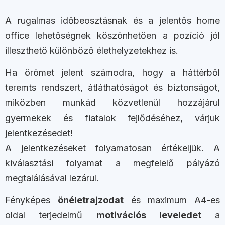
A rugalmas időbeosztásnak és a jelentős home
office lehetőségnek köszönhetően a pozíció jól
illeszthető különböző élethelyzetekhez is.
Ha örömet jelent számodra, hogy a háttérből
teremts rendszert, átláthatóságot és biztonságot,
miközben munkád közvetlenül hozzájárul
gyermekek és fiatalok fejlődéséhez, várjuk
jelentkezésedet!
A jelentkezéseket folyamatosan értékeljük. A
kiválasztási folyamat a megfelelő pályázó
megtalálásával lezárul.
Fényképes
önéletrajzodat
és maximum A4-es
oldal terjedelmű
motivációs leveledet
a