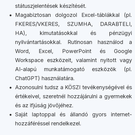
státuszjelentések készítését.
Magabiztosan dolgozol Excel-táblákkal (pl.
FKERES/VKERES, SZUMHA, DARABTELI,
HA), kimutatásokkal és pénzügyi
nyilvántartásokkal. Rutinosan használod a
Word, Excel, PowerPoint és Google
Workspace eszközeit, valamint nyitott vagy
AI-alapú munkatámogató eszközök (pl.
ChatGPT) használatára.
Azonosulni tudsz a KÖSZI tevékenységével és
értékeivel, szeretnél hozzájárulni a gyermekek
és az ifjúság jövőjéhez.
Saját laptoppal és állandó gyors internet-
hozzáféréssel rendelkezel.