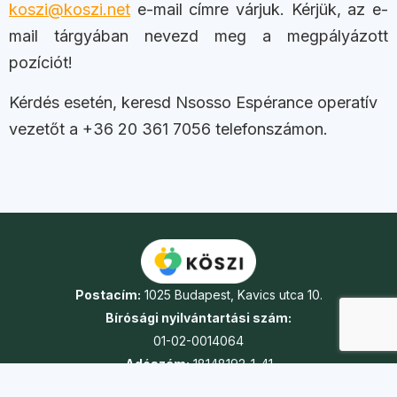
koszi@koszi.net
e-mail címre várjuk. Kérjük, az e-
mail tárgyában nevezd meg a megpályázott
pozíciót!
Kérdés esetén, keresd Nsosso Espérance operatív
vezetőt a +36 20 361 7056 telefonszámon.
Postacím:
1025 Budapest, Kavics utca 10.
Bírósági nyilvántartási szám:
01-02-0014064
Adószám:
18148192-1-41