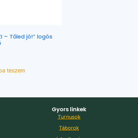
I – Tőled jó!” logós
ő
ba teszem
Gyors linkek
Turnusok
Táborok