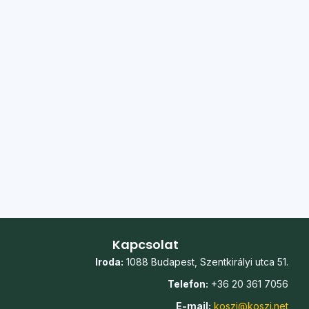
Kapcsolat
Iroda:
1088 Budapest, Szentkirályi utca 51.
Telefon:
+36 20 361 7056
E-mail:
koszi@koszi.net