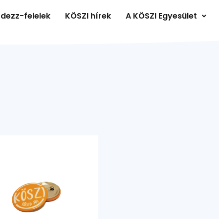
dezz-felelek
KÖSZI hírek
A KÖSZI Egyesület