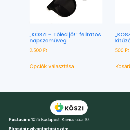
„KÖSZI – Tőled jó!” feliratos
„KÖSZ
napszemüveg
kitűz
2.500
Ft
500
Ft
Opciók választása
Kosár
Postacím:
1025 Budapest, Kavics utca 10.
Bírósági nyilvántartási szám: