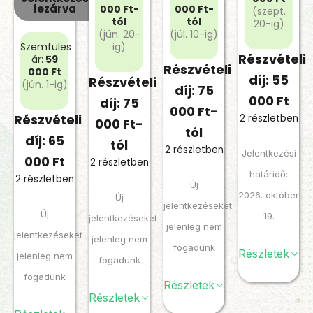
lezárva
000 Ft-
000 Ft-
(szept.
tól
tól
20-ig)
(jún. 20-
(júl. 10-ig)
Szemfüles
ig)
Részvételi
ár:
59
Részvételi
000 Ft
díj: 55
Részvételi
(jún. 1-ig)
díj: 75
000 Ft
díj: 75
000 Ft-
Részvételi
2 részletben
000 Ft-
tól
díj: 65
tól
2 részletben
Jelentkezési
000 Ft
2 részletben
határidő:
2 részletben
Új
2026. október
Új
jelentkezéseket
Új
19.
jelentkezéseket
jelenleg nem
jelentkezéseket
jelenleg nem
fogadunk
Részletek
jelenleg nem
fogadunk
fogadunk
Részletek
Részletek