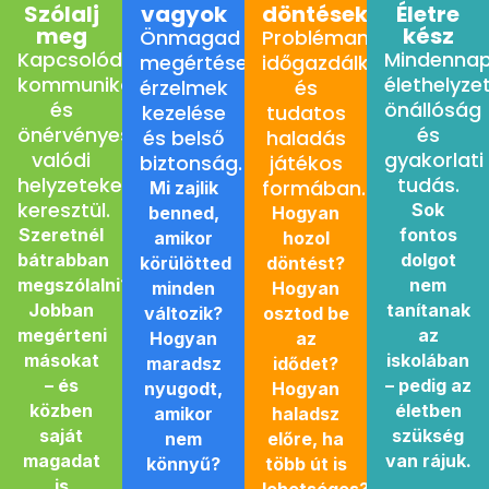
Szólalj
vagyok
döntések
Életre
meg
kész
Önmagad
Problémamegoldás,
Kapcsolódás,
Mindennap
megértése,
időgazdálkodás
kommunikáció
élethelyze
érzelmek
és
és
önállóság
kezelése
tudatos
önérvényesítés
és
és belső
haladás
valódi
gyakorlati
biztonság.
játékos
helyzeteken
tudás.
formában.
Mi zajlik
keresztül.
Sok
benned,
Hogyan
Szeretnél
fontos
amikor
hozol
bátrabban
dolgot
körülötted
döntést?
megszólalni?
nem
minden
Hogyan
Jobban
tanítanak
változik?
osztod be
megérteni
az
Hogyan
az
másokat
iskolában
maradsz
idődet?
– és
– pedig az
nyugodt,
Hogyan
közben
életben
amikor
haladsz
saját
szükség
nem
előre, ha
magadat
van rájuk.
könnyű?
több út is
is
lehetséges?