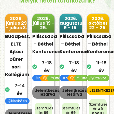
Melyik héten találkozunk?
2026.
2026.
2026.
2026.
június 29
július 19 -
augusztus
október
- július 3.
25.
9 - 15.
22 - 25.
Budapest,
Piliscsaba
Piliscsaba
Piliscsaba
ELTE
– Béthel
– Béthel
– Béthel
Ajtósi
Konferenciaközpont
Konferenciaközpont
Konferenc
Dürer
7-18
7-18
11-18
sori
év
év
év
Kollégium
Napközis
Bejárós
Ottalvós
Napközis
Bejárós
Ottalvós
Ottalvós
7-14
Jelentkezés
Jelentkezés
JELENTKEZE
év
lezárva
lezárva
Napközis
Szemfüles
Szemfüles
Szemfüles
ár:
49
ár:
69
ár:
69
Jelentkezés
000 Ft