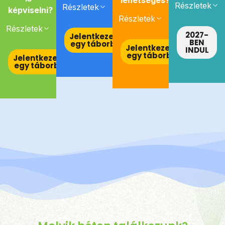
Részletek
Részletek
képviselni?
Részletek
Részletek
2027-
Jelentkezem
BEN
egy táborba
Jelentkezem
INDUL
egy táborba
Jelentkezem
egy táborba