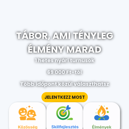
TÁBOR, AMI TÉNYLEG
ÉLMÉNY MARAD
1 hetes nyári turnusok
69 000 Ft-tól
Több időpont közül választhatsz
JELENTKEZZ MOST