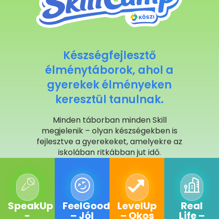
Készségfejlesztő
élménytáborok, ahol a
gyerekek élményeken
keresztül tanulnak.
Minden táborban minden Skill
megjelenik – olyan készségekben is
fejlesztve a gyerekeket, amelyekre az
iskolában ritkábban jut idő.
SpeakUp
FeelGood
LevelUp
Real
-
– Jól
– Okos
Life –