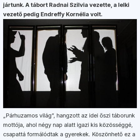
jártunk. A tábort Radnai Szilvia vezette, a lelki
vezető pedig Endreffy Kornélia volt.
„Párhuzamos világ”, hangzott az idei őszi táborunk
mottója, ahol négy nap alatt igazi kis közösséggé,
csapattá formálódtak a gyerekek. Köszönhető ez a