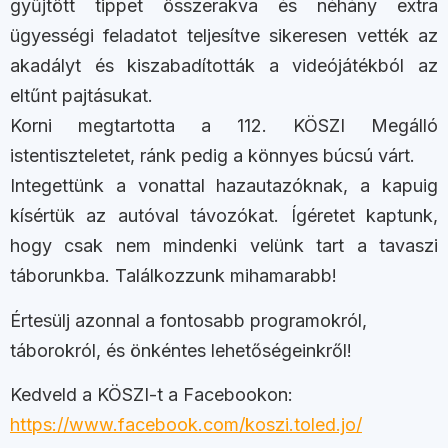
gyűjtött tippet összerakva és néhány extra
ügyességi feladatot teljesítve sikeresen vették az
akadályt és kiszabadították a videójátékból az
eltűnt pajtásukat.
Korni megtartotta a 112. KÖSZI Megálló
istentiszteletet, ránk pedig a könnyes búcsú várt.
Integettünk a vonattal hazautazóknak, a kapuig
kísértük az autóval távozókat. Ígéretet kaptunk,
hogy csak nem mindenki velünk tart a tavaszi
táborunkba. Találkozzunk mihamarabb!
Értesülj azonnal a fontosabb programokról,
táborokról, és önkéntes lehetőségeinkről!
Kedveld a KÖSZI-t a Facebookon:
https://www.facebook.com/koszi.toled.jo/