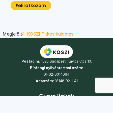
Megjelölt
4. KÖSZI Titkos küldetés
Postacím:
1025 Budapest, Kavics utca 10.
Bírósági nyilvántartási szám:
01-02-0014064
Adószám:
18148192-1-41
Gyors linkek
Turnusok
Táborok