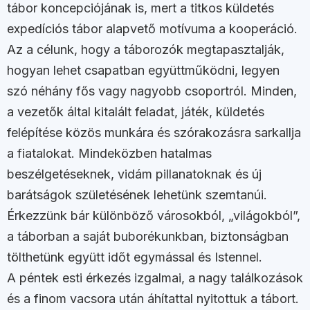
tábor koncepciójának is, mert a titkos küldetés
expedíciós tábor alapvető motívuma a kooperáció.
Az a célunk, hogy a táborozók megtapasztalják,
hogyan lehet csapatban együttműködni, legyen
szó néhány fős vagy nagyobb csoportról. Minden,
a vezetők által kitalált feladat, játék, küldetés
felépítése közös munkára és szórakozásra sarkallja
a fiatalokat. Mindeközben hatalmas
beszélgetéseknek, vidám pillanatoknak és új
barátságok születésének lehetünk szemtanúi.
Érkezzünk bár különböző városokból, „világokból”,
a táborban a saját buborékunkban, biztonságban
tölthetünk együtt időt egymással és Istennel.
A péntek esti érkezés izgalmai, a nagy találkozások
és a finom vacsora után áhítattal nyitottuk a tábort.