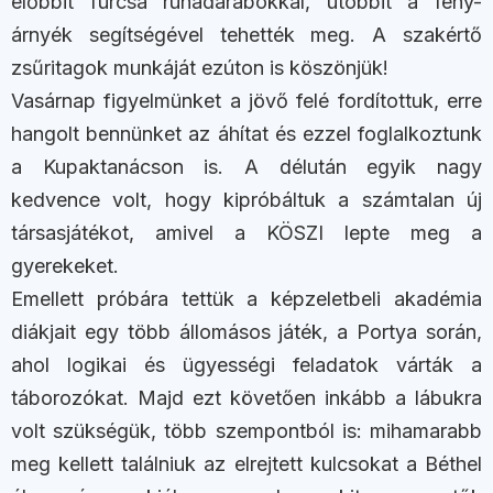
előbbit furcsa ruhadarabokkal, utóbbit a fény-
árnyék segítségével tehették meg. A szakértő
zsűritagok munkáját ezúton is köszönjük!
Vasárnap figyelmünket a jövő felé fordítottuk, erre
hangolt bennünket az áhítat és ezzel foglalkoztunk
a Kupaktanácson is. A délután egyik nagy
kedvence volt, hogy kipróbáltuk a számtalan új
társasjátékot, amivel a KÖSZI lepte meg a
gyerekeket.
Emellett próbára tettük a képzeletbeli akadémia
diákjait egy több állomásos játék, a Portya során,
ahol logikai és ügyességi feladatok várták a
táborozókat. Majd ezt követően inkább a lábukra
volt szükségük, több szempontból is: mihamarabb
meg kellett találniuk az elrejtett kulcsokat a Béthel