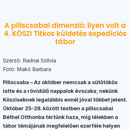
A piliscsabai dimenzió: ilyen volt a
4. KÖSZI Titkos küldetés expedíciós
tábor
Szerző: Radnai Szilvia
Fotó: Makó Barbara
Piliscsaba – Az október nemcsak a sütőtökös
latte és a rövidülő nappalok évszaka; nekünk
Kösziseknek legalábbis ennél jóval többet jelent.
Október 25-28. között testben a piliscsabai
Béthel Otthonba tértünk haza, míg lélekben a
tábor témájának megfelelően ezerféle helyen