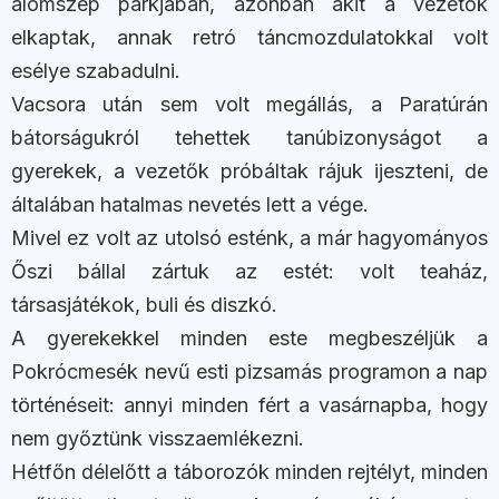
álomszép parkjában, azonban akit a vezetők
elkaptak, annak retró táncmozdulatokkal volt
esélye szabadulni.
Vacsora után sem volt megállás, a Paratúrán
bátorságukról tehettek tanúbizonyságot a
gyerekek, a vezetők próbáltak rájuk ijeszteni, de
általában hatalmas nevetés lett a vége.
Mivel ez volt az utolsó esténk, a már hagyományos
Őszi bállal zártuk az estét: volt teaház,
társasjátékok, buli és diszkó.
A gyerekekkel minden este megbeszéljük a
Pokrócmesék nevű esti pizsamás programon a nap
történéseit: annyi minden fért a vasárnapba, hogy
nem győztünk visszaemlékezni.
Hétfőn délelőtt a táborozók minden rejtélyt, minden