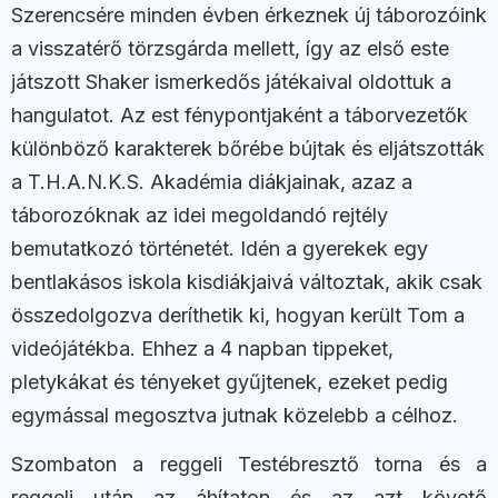
Szerencsére minden évben érkeznek új táborozóink
a visszatérő törzsgárda mellett, így az első este
játszott Shaker ismerkedős játékaival oldottuk a
hangulatot. Az est fénypontjaként a táborvezetők
különböző karakterek bőrébe bújtak és eljátszották
a T.H.A.N.K.S. Akadémia diákjainak, azaz a
táborozóknak az idei megoldandó rejtély
bemutatkozó történetét. Idén a gyerekek egy
bentlakásos iskola kisdiákjaivá változtak, akik csak
összedolgozva deríthetik ki, hogyan került Tom a
videójátékba. Ehhez a 4 napban tippeket,
pletykákat és tényeket gyűjtenek, ezeket pedig
egymással megosztva jutnak közelebb a célhoz.
Szombaton a reggeli Testébresztő torna és a
reggeli után az áhítaton és az azt követő