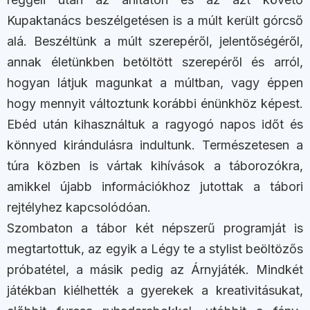
Kupaktanács beszélgetésen is a múlt került górcső
alá. Beszéltünk a múlt szerepéről, jelentőségéről,
annak életünkben betöltött szerepéről és arról,
hogyan látjuk magunkat a múltban, vagy éppen
hogy mennyit változtunk korábbi énünkhöz képest.
Ebéd után kihasználtuk a ragyogó napos időt és
könnyed kirándulásra indultunk. Természetesen a
túra közben is vártak kihívások a táborozókra,
amikkel újabb információkhoz jutottak a tábori
rejtélyhez kapcsolódóan.
Szombaton a tábor két népszerű programját is
megtartottuk, az egyik a Légy te a stylist beöltözős
próbatétel, a másik pedig az Árnyjáték. Mindkét
játékban kiélhették a gyerekek a kreativitásukat,