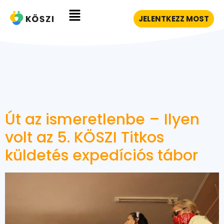
JELENTKEZZ MOST
Út az ismeretlenbe – Ilyen
volt az 5. KÖSZI Titkos
küldetés expedíciós tábor