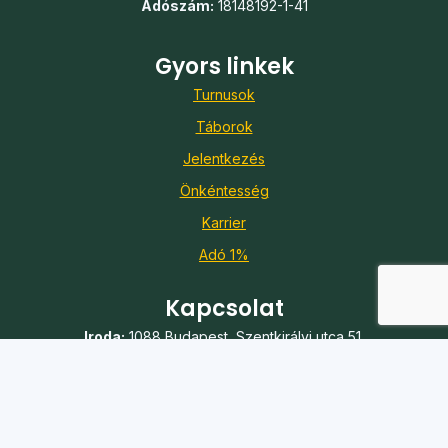
Adószám:
18148192-1-41
Gyors linkek
Turnusok
Táborok
Jelentkezés
Önkéntesség
Karrier
Adó 1%
Kapcsolat
Iroda:
1088 Budapest, Szentkirályi utca 51.
Telefon:
+36 20 361 7056
E-mail:
koszi@koszi.net