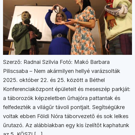
Szerző: Radnai Szilvia Fotó: Makó Barbara
Piliscsaba – Nem akármilyen hellyé varázsolták
2025. október 22. és 25. között a Béthel
Konferenciaközpont épületeit és meseszép parkját:
a táborozók képzeletben űrhajóra pattantak és
felfedezték a világűr távoli pontjait. Segítségükre
voltak ebben Földi Nóra táborvezető és sok lelkes
űrutazó. Az alábbiakban egy kis ízelítőt kaphatunk
az 5. KÖSZI […]