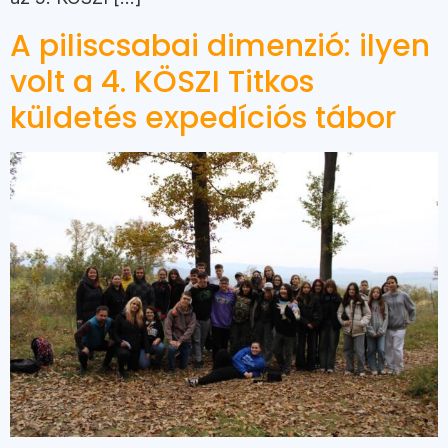
A piliscsabai dimenzió: ilyen
volt a 4. KÖSZI Titkos
küldetés expedíciós tábor