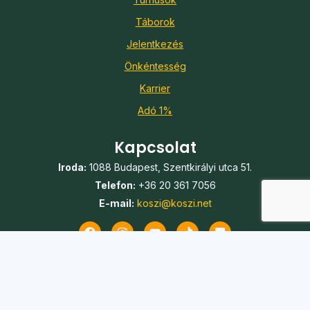
Táborok
Jelentkezés
Önkéntesség
Karrier
Adó 1%
Kapcsolat
Iroda:
1088 Budapest, Szentkirályi utca 51.
Telefon:
+36 20 361 7056
E-mail:
koszi@koszi.net
© 2026 KÖSZI Egyesület – Minden jog fenntartva.
Adatkezelési tájékoztató
|
Impresszum