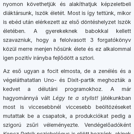
nyomon követhetjük és alakíthatjuk képzeletbeli
diáktársunk, Iszök életét. Most is így tettünk, mikor
is ebéd után elérkezett az első döntéshelyzet Iszök
életében. A gyerekeknek babokkal kellett
szavazniuk, hogy a felolvasott 3 forgatókönyv
közül merre menjen hősünk élete és ez alkalommal
igen pozitív irányba fejlődött a sztori.
Az eső ugyan a focit elmosta, de a zenélés és a
végeláthatatlan Uno- és Dixit-partik meghozták a
kedvet a délutáni programokhoz. A már
hagyománnyá vált
Légy te a stylist!
játékunkban
most is viccesebbnél viccesebb beöltözéseket
mutattak be a csapatok, a produkciókat pedig a
szigorú zsűri véleményezte. Vendégelőadóként
Koncz Patrik
pszichológus is eljött hozzánk, akinek