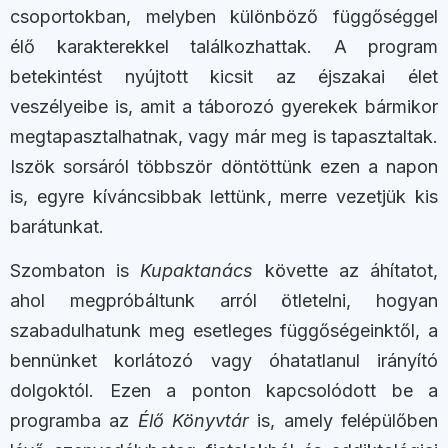
csoportokban, melyben különböző függőséggel
élő karakterekkel találkozhattak. A program
betekintést nyújtott kicsit az éjszakai élet
veszélyeibe is, amit a táborozó gyerekek bármikor
megtapasztalhatnak, vagy már meg is tapasztaltak.
Iszök sorsáról többször döntöttünk ezen a napon
is, egyre kíváncsibbak lettünk, merre vezetjük kis
barátunkat.
Szombaton is
Kupaktanács
követte az áhítatot,
ahol megpróbáltunk arról ötletelni, hogyan
szabadulhatunk meg esetleges függőségeinktől, a
bennünket korlátozó vagy óhatatlanul irányító
dolgoktól. Ezen a ponton kapcsolódott be a
programba az
Élő Könyvtár
is, amely felépülőben