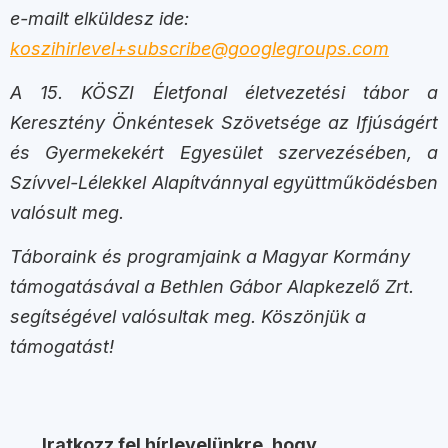
e-mailt elküldesz ide:
koszihirlevel+subscribe@googlegroups.com
A 15. KÖSZI Életfonal életvezetési tábor a
Keresztény Önkéntesek Szövetsége az Ifjúságért
és Gyermekekért Egyesület szervezésében, a
Szívvel-Lélekkel Alapítvánnyal együttműködésben
valósult meg.
Táboraink és programjaink a Magyar Kormány
támogatásával a Bethlen Gábor Alapkezelő Zrt.
segítségével valósultak meg. Köszönjük a
támogatást!
Iratkozz fel hírlevelünkre, hogy