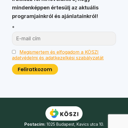
mindenképpen értesülj az aktuális
programjainkról és ajánlatainkról!
*
Megismertem és elfogadom a KÖSZI
adatvédelmi és adatkezelkési szabályzatát
Postacím:
1025 Budapest, Kavics utca 10.