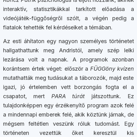
interaktív, statisztikákkal tarkított előadása a
videójáték-függőségről szólt, a végén pedig a
fiatalok tehették fel kérdéseiket a témában.
Az esti áhítaton egy nagyon személyes történetet
hallgathattunk meg Andristól, amely szép lelki
lezárása volt a napnak. A programok azonban
korántsem értek véget: először a
FÜGGöny
kvízen
mutathatták meg tudásukat a táborozók, majd este
igazi, jó értelemben vett borzongás fogta el a
csapatot, mert
PARA túrát
játszottunk. Ez
tulajdonképpen egy érzékenyítő program azok felé
a mindennapi emberek felé, akik köztünk járnak, de
mégsem feltétlen veszünk róluk tudomást. Egy
történeten vezettük őket keresztül kis