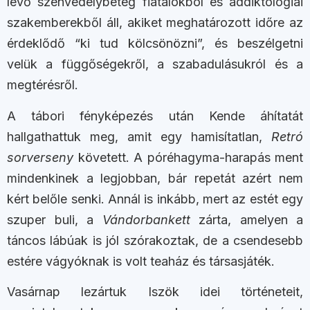
lévő szenvedélybeteg fiatalokból és addiktológiai
szakemberekből áll, akiket meghatározott időre az
érdeklődő “ki tud kölcsönözni”, és beszélgetni
velük a függőségekről, a szabadulásukról és a
megtérésről.
A tábori fényképezés után Kende áhítatát
hallgathattuk meg, amit egy hamisítatlan,
Retró
sorverseny
követett. A póréhagyma-harapás ment
mindenkinek a legjobban, bár repetát azért nem
kért belőle senki. Annál is inkább, mert az estét egy
szuper buli, a
Vándorbankett
zárta, amelyen a
táncos lábúak is jól szórakoztak, de a csendesebb
estére vágyóknak is volt teaház és társasjáték.
Vasárnap lezártuk Iszök idei történeteit,