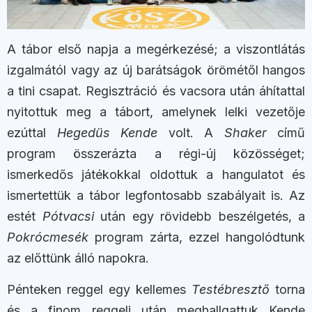
A tábor első napja a megérkezésé; a viszontlátás
izgalmától vagy az új barátságok örömétől hangos
a tini csapat. Regisztráció és vacsora után áhítattal
nyitottuk meg a tábort, amelynek lelki vezetője
ezúttal
Hegedüs Kende
volt. A
Shaker
című
program összerázta a régi-új közösséget;
ismerkedős játékokkal oldottuk a hangulatot és
ismertettük a tábor legfontosabb szabályait is. Az
estét
Pótvacsi
után egy rövidebb beszélgetés, a
Pokrócmesék
program zárta, ezzel hangolódtunk
az előttünk álló napokra.
Pénteken reggel egy kellemes
Testébresztő
torna
és a finom reggeli után meghallgattuk Kende