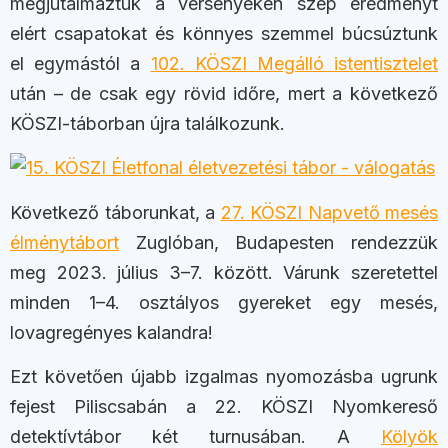
megjutalmaztuk a versenyeken szép eredményt
elért csapatokat és könnyes szemmel búcsúztunk
el egymástól a
102. KÖSZI Megálló istentisztelet
után – de csak egy rövid időre, mert a következő
KÖSZI-táborban újra találkozunk.
Következő táborunkat, a
27. KÖSZI Napvető mesés
élménytábort
Zuglóban, Budapesten rendezzük
meg 2023. július 3–7. között. Várunk szeretettel
minden 1–4. osztályos gyereket egy mesés,
lovagregényes kalandra!
Ezt követően újabb izgalmas nyomozásba ugrunk
fejest Piliscsabán a 22. KÖSZI Nyomkereső
detektívtábor két turnusában. A
Kölyök