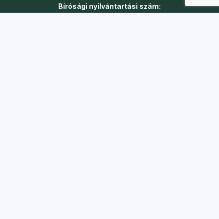
Bírósági nyilvántartási szám:
01-02-0014064
Adószám:
18148192-1-41
Gyors linkek
Turnusok
Táborok
Jelentkezés
Önkéntesség
Karrier
Adó 1%
Kapcsolat
Iroda:
1088 Budapest, Szentkirályi utca 51.
Telefon:
+36 20 361 7056
E-mail:
koszi@koszi.net