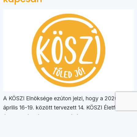
A KÖSZI Elnöksége ezúton jelzi, hogy a 2020.
április 16-19. között tervezett 14. KÖSZI Életfonal
életvezetési tábor szervezését folytatja.