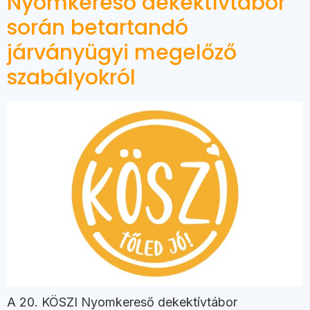
Nyomkereső dekektívtábor
során betartandó
járványügyi megelőző
szabályokról
A 20. KÖSZI Nyomkereső dekektívtábor