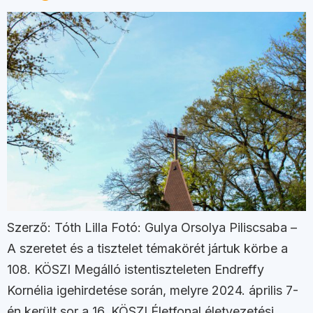
Szerző: Tóth Lilla Fotó: Gulya Orsolya Piliscsaba –
A szeretet és a tisztelet témakörét jártuk körbe a
108. KÖSZI Megálló istentiszteleten Endreffy
Kornélia igehirdetése során, melyre 2024. április 7-
én került sor a 16. KÖSZI Életfonal életvezetési