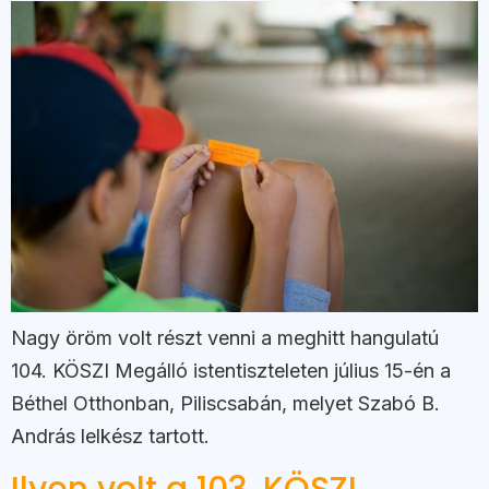
Nagy öröm volt részt venni a meghitt hangulatú
104. KÖSZI Megálló istentiszteleten július 15-én a
Béthel Otthonban, Piliscsabán, melyet Szabó B.
András lelkész tartott.
Ilyen volt a 103. KÖSZI