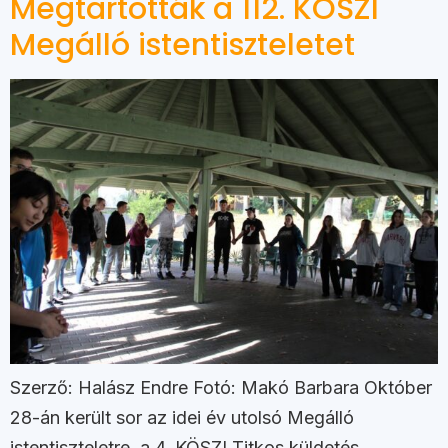
Megtartották a 112. KÖSZI
Megálló istentiszteletet
Szerző: Halász Endre Fotó: Makó Barbara Október
28-án került sor az idei év utolsó Megálló
istentiszteletre, a 4. KÖSZI Titkos küldetés