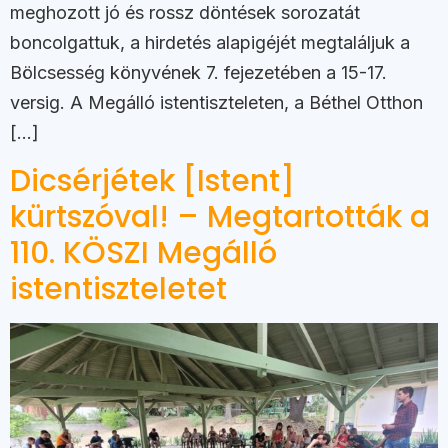
meghozott jó és rossz döntések sorozatát
boncolgattuk, a hirdetés alapigéjét megtaláljuk a
Bölcsesség könyvének 7. fejezetében a 15-17.
versig. A Megálló istentiszteleten, a Béthel Otthon
[…]
Dicsérjétek [Istent]
kürtszóval! – Megtartották a
110. KÖSZI Megálló
istentiszteletet