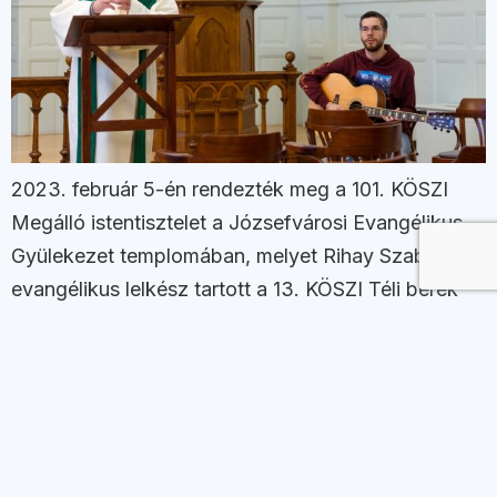
2023. február 5-én rendezték meg a 101. KÖSZI
Megálló istentisztelet a Józsefvárosi Evangélikus
Gyülekezet templomában, melyet Rihay Szabolcs
evangélikus lelkész tartott a 13. KÖSZI Téli berek
évindító napok záró eseményeként. A kiválasztott
ige így szólt: „Öregen halt meg Jób, az élettel
betelve” (Jób 42,17).
Next
→