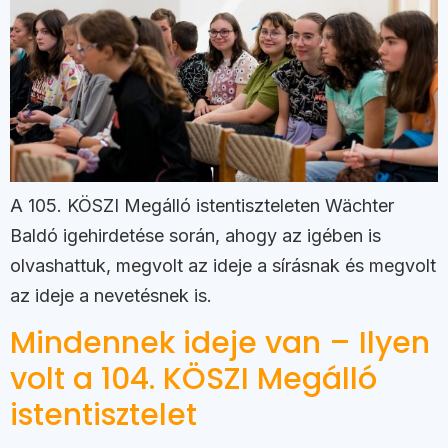
A 105. KÖSZI Megálló istentiszteleten Wächter
Baldó igehirdetése során, ahogy az igében is
olvashattuk, megvolt az ideje a sírásnak és megvolt
az ideje a nevetésnek is.
Mindennek ideje van – Ilyen
volt a 104. KÖSZI Megálló
istentisztelet