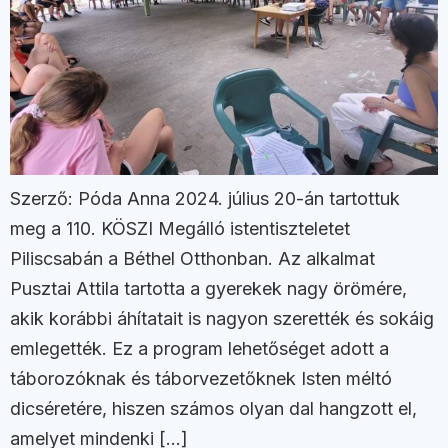
Szerző: Póda Anna 2024. július 20-án tartottuk
meg a 110. KÖSZI Megálló istentiszteletet
Piliscsabán a Béthel Otthonban. Az alkalmat
Pusztai Attila tartotta a gyerekek nagy örömére,
akik korábbi áhítatait is nagyon szerették és sokáig
emlegették. Ez a program lehetőséget adott a
táborozóknak és táborvezetőknek Isten méltó
dicséretére, hiszen számos olyan dal hangzott el,
amelyet mindenki […]