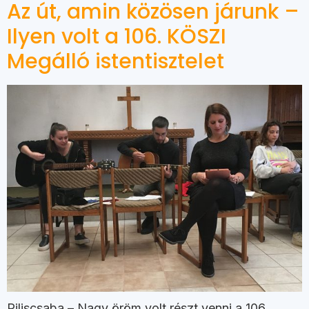
Az út, amin közösen járunk –
Ilyen volt a 106. KÖSZI
Megálló istentisztelet
Piliscsaba – Nagy öröm volt részt venni a 106.