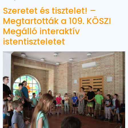
Szeretet és tisztelet! –
Megtartották a 109. KÖSZI
Megálló interaktív
istentiszteletet