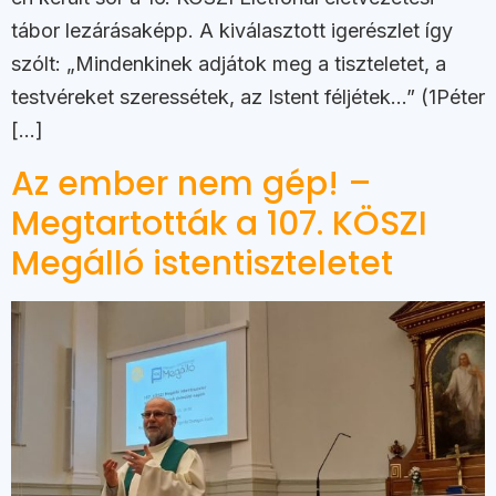
tábor lezárásaképp. A kiválasztott igerészlet így
szólt: „Mindenkinek adjátok meg a tiszteletet, a
testvéreket szeressétek, az Istent féljétek…” (1Péter
[…]
Az ember nem gép! –
Megtartották a 107. KÖSZI
Megálló istentiszteletet