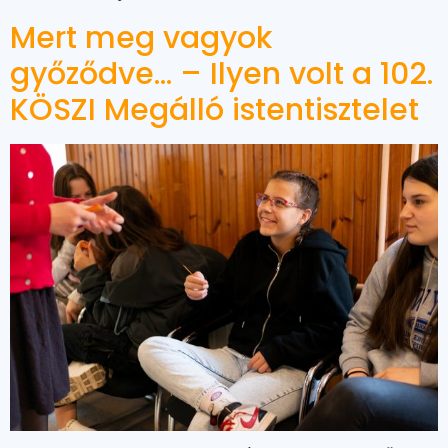
Mert meg vagyok
győződve… – Ilyen volt a 102.
KÖSZI Megálló istentisztelet