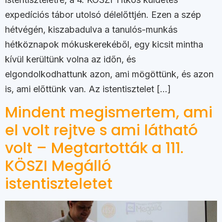
expedíciós tábor utolsó délelőttjén. Ezen a szép
hétvégén, kiszabadulva a tanulós-munkás
hétköznapok mókuskerekéből, egy kicsit mintha
kívül kerültünk volna az időn, és
elgondolkodhattunk azon, ami mögöttünk, és azon
is, ami előttünk van. Az istentisztelet […]
Mindent megismertem, ami
el volt rejtve s ami látható
volt – Megtartották a 111.
KÖSZI Megálló
istentiszteletet